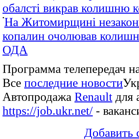
обалсті викрав колишню 
•
На Житомирщині незакон
копалин очолював колишні
ОДА
Программа телепередач н
Все
последние новости
Укр
Автопродажа
Renault
для 
https://job.ukr.net/
- ваканс
Добавить 