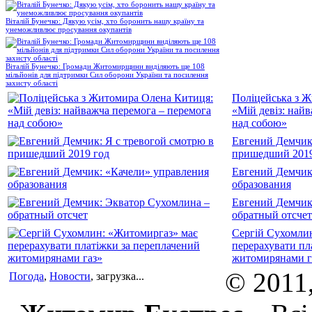
Віталій Бунечко: Дякую усім, хто боронить нашу країну та
унеможливлює просування окупантів
Віталій Бунечко: Громади Житомирщини виділяють ще 108
мільйонів для підтримки Сил оборони України та посилення
захисту області
Поліцейська з 
«Мій девіз: най
над собою»
Евгений Демчик:
пришедший 2019
Евгений Демчик
образования
Евгений Демчик
обратный отсчет
Сергій Сухомли
перерахувати пл
житомирянами г
© 2011
Погода
,
Новости
, загрузка...