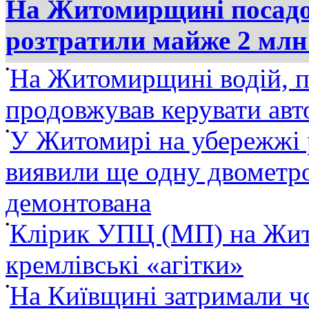
На Житомирщині посадов
розтратили майже 2 млн
•
На Житомирщині водій, п
продовжував керувати ав
•
У Житомирі на убережжі 
виявили ще одну двометро
демонтована
•
Клірик УПЦ (МП) на Жит
кремлівські «агітки»
•
На Київщині затримали ч