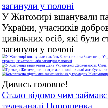
У Житомирі вшанували па
України, учасників добро
цивільних осіб, які були с
загинули у полоні
Дивись головне!
Стало відомо чим займав
телеканалі Порошенка