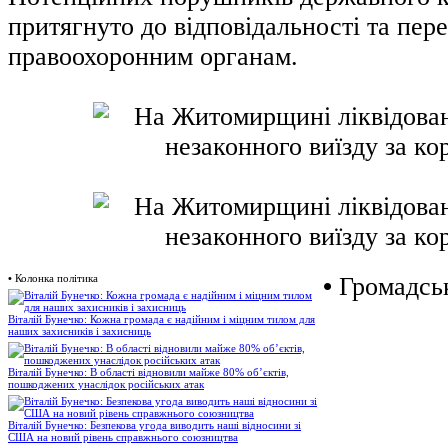
притягнуто до відповідальності та пер
правоохоронним органам.
•
Колонка політика
•
Громадськ
Віталій Бунечко: Кожна громада є надійним і міцним тилом для
наших захисників і захисниць
Віталій Бунечко: В області відновили майже 80% об’єктів,
пошкоджених унаслідок російських атак
Віталій Бунечко: Безпекова угода виводить наші відносини зі
США на новий рівень справжнього союзництва