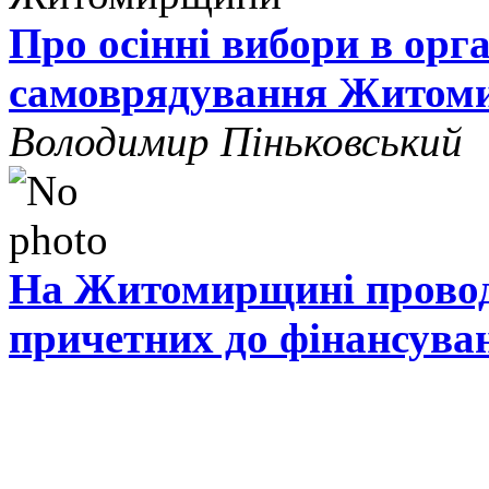
Про осінні вибори в орг
самоврядування Житом
Володимир Піньковський
На Житомирщині проводя
причетних до фінансува