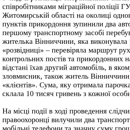
співробітниками міграційної поліції Г
Житомирській області на околиці одно
пунктів прикордоння зупинили два авто
першому транспортному засобі перебув
жителька Вінниччини, яка виконувала 
«розвідниці» – перевіряла маршрут рух
контрольних постів та прикордонних на
відстані їхав другий автомобіль, в яко
зловмисник, також житель Вінниччини,
«клієнтів». Сума, яку отримала парочка
склала 10 тисяч гривень з кожної особ
На місці події в ході проведення слідчи
правоохоронці вилучили два транспорт
мобільні телефони та значну суму гро