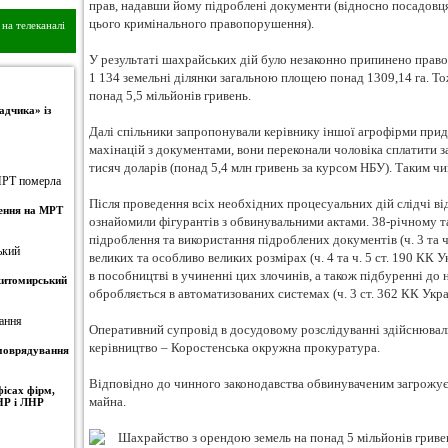
прав, надавши йому підроблені документи (відносно посадовця
цього кримінального правопорушення).
на телеканалі
У результаті шахрайських дій було незаконно припинено право
1 134 земельні ділянки загальною площею понад 1309,14 га. Т
понад 5,5 мільйонів гривень.
адчика» із
Далі спільники запропонували керівнику іншої агрофірми при
махінацій з документами, вони переконали чоловіка сплатити з
тисяч доларів (понад 5,4 млн гривень за курсом НБУ). Таким ч
Після проведення всіх необхідних процесуальних дій слідчі в
ження на МРТ
ознайомили фігурантів з обвинувальними актами. 38-річному т
підроблення та використання підроблених документів (ч. 3 та ч
великих та особливо великих розмірах (ч. 4 та ч. 5 ст. 190 КК
в пособництві в учиненні цих злочинів, а також підбуренні до 
 житомирський
обробляється в автоматизованих системах (ч. 3 ст. 362 КК Укра
Оперативний супровід в досудовому розслідуванні здійснювал
керівництво – Коростенська окружна прокуратура.
амоврядування
Відповідно до чинного законодавства обвинуваченим загрожує 
ісах фірм,
майна.
НР і ЛНР