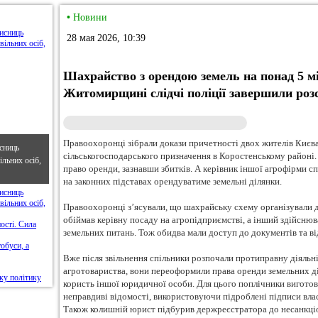
•
Новини
28 мая 2026, 10:39
Шахрайство з орендою земель на понад 5 м
Житомирщині слідчі поліції завершили роз
Правоохоронці зібрали докази причетності двох жителів Києва
сниць
сільськогосподарського призначення в Коростенському районі. 
льних осіб,
право оренди, зазнавши збитків. А керівник іншої агрофірми 
на законних підставах орендуватиме земельні ділянки.
Правоохоронці з’ясували, що шахрайську схему організували д
обіймав керівну посаду на агропідприємстві, а інший здійсню
земельних питань. Тож обидва мали доступ до документів та в
Вже після звільнення спільники розпочали протиправну діяльн
агротовариства, вони переоформили права оренди земельних д
користь іншої юридичної особи. Для цього поплічники виготов
неправдиві відомості, використовуючи підроблені підписи влас
Також колишній юрист підбурив держреєстратора до несанкціо