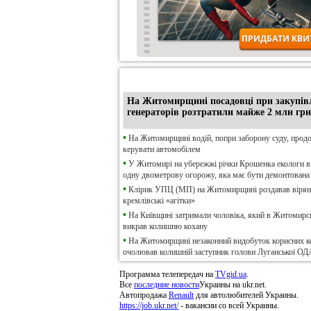
•
Ексклюзив
На Житомирщині посадовці при закупів
генераторів розтратили майже 2 млн грн
•
На Житомирщині водій, попри заборону суду, прод
керувати автомобілем
•
У Житомирі на убережжі річки Крошенка екологи 
одну двометрову огорожу, яка має бути демонтована
•
Клірик УПЦ (МП) на Житомирщині роздавав віря
кремлівські «агітки»
•
На Київщині затримали чоловіка, який в Житомирсь
викрав колишню кохану
•
На Житомирщині незаконний видобуток корисних к
очолював колишній заступник голови Луганської ОД
Программа телепередач на
TVgid.ua
.
Все
последние новости
Украины на ukr.net.
Автопродажа
Renault
для автолюбителей Украины.
https://job.ukr.net/
- вакансии со всей Украины.