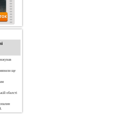
лі
овжував
виявили ще
нам
кій обалсті
опалин
А