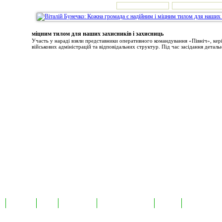
міцним тилом для наших захисників і захисниць
Участь у нараді взяли представники оперативного командування «Північ», ке
військових адміністрацій та відповідальних структур. Під час засідання детальн
а
Екслюзив
Відео
Фотоновини
Авторські публікації
TabloID
Каталог підпр