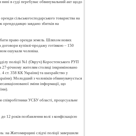
 нині в суді перебуває обвинувальний акт щодо
 оренди сільськогосподарського товариства на
ож орендодавцю завдано збитків на
дбати право оренди земель. Шляхом нових
а договори купівлі-продажу готівкою – 150
ином ошукали чоловіка.
ідділу поліції №1 (Овруч) Коростенського РУП
а 27-річному жителям столиці інкриміновано
. 4 ст. 358 КК України) та шахрайство у
 України). Молодший з чоловіків обвинувачується
несанкціонованої зміни інформації, що
їни).
и співробітники УСБУ області, процесуальне
до 12 років позбавлення волі з конфіскацією