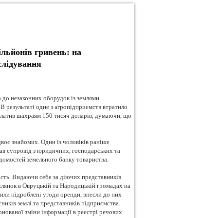
ільйонів гривень: на
слідування
 до незаконних оборудок із землями
В результаті одне з агропідприємств втратило
сплатив шахраям 150 тисяч доларів, думаючи, що
воє знайомих. Один із чоловіків раніше
вав супровід з юридичних, господарських та
ідомостей земельного банку товариства.
ість. Видаючи себе за діючих представників
ілянок в Овруцькій та Народицькій громадах на
или підроблені угоди оренди, внесли до них
ників землі та представників підприємства.
нованої зміни інформації в реєстрі речових