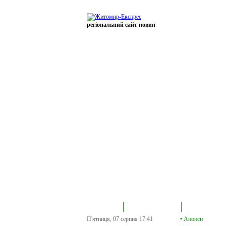
регіональний сайт новин
В епіцентрі
Громадська трибуна
Колонка політик
П'ятниця, 07 серпня
17:41
•
Анонси