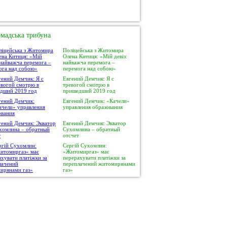
мадська трибуна
Поліцейська з Житомира
Олена Китиця: «Мій девіз:
найважча перемога –
перемога над собою»
Евгений Демчик: Я с
тревогой смотрю в
пришедший 2019 год
Евгений Демчик: «Качели»
управления образования
Евгений Демчик: Экватор
Сухомлина – обратный
отсчет
Сергій Сухомлин:
«Житомиргаз» має
перерахувати платіжки за
переплачений житомирянами
газ»