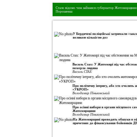
Стало відомо чим займався губернатор Житомирщини 
Порошенка
•
Авторська колонка
У Бердичеві поліцейські затримали «закл
великою кількістю доз
Василь Стах: У Житомирі під час обсте
померла людина
Василь СТАХ
Про політичну інтригу, або хто очолить
«УКРОП»
Володимир Піньковський
Про осінні вибори в органи місцевого с
Житомирщини
Володимир Піньковський
На Житомирщині проводять обшуки в оф
причетних до фінансування бойовиків Д