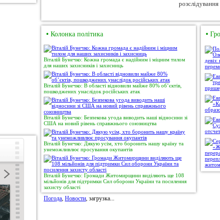
•
Колонка політика
•
Гро
Віталій Бунечко: Кожна громада є надійним і міцним тилом
для наших захисників і захисниць
Віталій Бунечко: В області відновили майже 80% об’єктів,
пошкоджених унаслідок російських атак
Віталій Бунечко: Безпекова угода виводить наші відносини зі
США на новий рівень справжнього союзництва
Віталій Бунечко: Дякую усім, хто боронить нашу країну та
унеможливлює просування окупантів
Віталій Бунечко: Громади Житомирщини виділяють ще 108
мільйонів для підтримки Сил оборони України та посилення
захисту області
Погода
,
Новости
, загрузка...