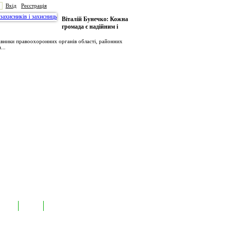
Вхід
Реєстрація
Віталій Бунечко: Кожна
громада є надійним і
рівники правоохоронних органів області, районних
...
иємств
Лідери
Контакти