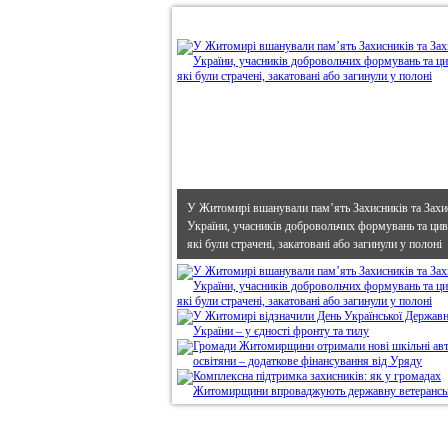
•
В епіцентрі
У Житомирі вшанували пам’ять Захисників та Захи
України, учасників добровольчих формувань та циві
які були страчені, закатовані або загинули у полоні
Дивись головне!