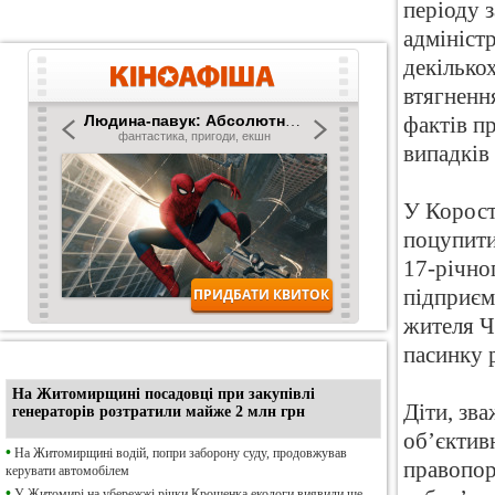
періоду 
адмініст
декілько
втягненн
фактів п
випадків 
У Корост
поцупити
17-річно
підприєм
жителя Ч
пасинку 
•
Ексклюзив
На Житомирщині посадовці при закупівлі
Діти, зв
генераторів розтратили майже 2 млн грн
об’єктив
•
На Житомирщині водій, попри заборону суду, продовжував
правопор
керувати автомобілем
•
У Житомирі на убережжі річки Крошенка екологи виявили ще