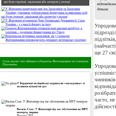
які були страчені, закатовані або загинули у полоні
відповідаль
дітьми
Упродовж
підрозді
підліткі
(найчаст
Дивись головне!
ще 27 ско
Стало відомо чим займався губернатор Житомирщини на телеканалі
Порошенка
Упродовж
успішніс
•
Авторська колонка
чинників
У Бердичеві поліцейські затримали «закладчика» із
відповід
великою кількістю доз
розібрати
часто, н
дійсності
Василь Стах: У Житомирі під час обстеження на МРТ
померла людина
Василь СТАХ