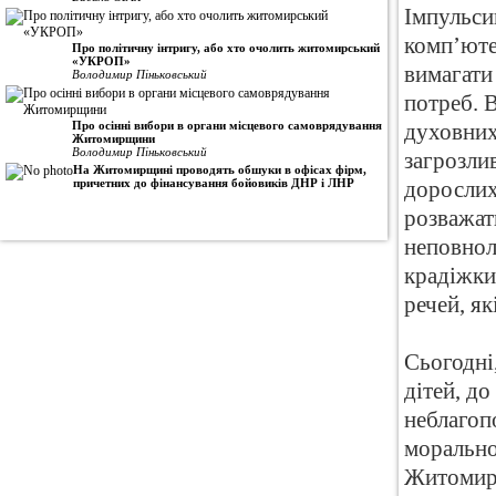
Імпульси
комп’юте
Про політичну інтригу, або хто очолить житомирський
«УКРОП»
вимагати
Володимир Піньковський
потреб. 
Про осінні вибори в органи місцевого самоврядування
духовних 
Житомирщини
Володимир Піньковський
загрозли
На Житомирщині проводять обшуки в офісах фірм,
причетних до фінансування бойовиків ДНР і ЛНР
дорослих
розважат
неповнолі
крадіжки 
речей, я
Сьогодні
дітей, до
неблагопо
морально
Житомирс