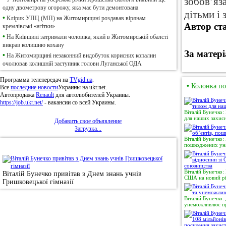
зобов’яз
одну двометрову огорожу, яка має бути демонтована
дітьми і 
•
Клірик УПЦ (МП) на Житомирщині роздавав вірянам
Автор ста
кремлівські «агітки»
•
На Київщині затримали чоловіка, який в Житомирській обалсті
викрав колишню кохану
За матер
•
На Житомирщині незаконний видобуток корисних копалин
очолював колишній заступник голови Луганської ОДА
Программа телепередач на
TVgid.ua
.
•
Колонка по
Все
последние новости
Украины на ukr.net.
Автопродажа
Renault
для автолюбителей Украины.
https://job.ukr.net/
- вакансии со всей Украины.
Віталій Бунечко:
для наших захисн
Добавить свое объявление
Загрузка...
Віталій Бунечко:
пошкоджених уна
•
Фотоновини
Віталій Бунечко:
Віталій Бунечко привітав з Днем знань учнів
США на новий рі
Гришковецької гімназії
Віталій Бунечко:
унеможливлює пр