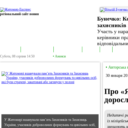
регіональний сайт новин
Бунечко: К
захисників 
Участь у нар
керівники пра
відповідальни
В епіцентрі
Громадська трибуна
Колонка політика
Екслюзив
Відео
Фотонов
Субота, 08 серпня
14:50
•
Анонси
•
В епіцентрі
•
Авторська 
30 января 20
Про «Я
доросл
Недитячі р
У Житомирі вшанували пам’ять Захисників та Захисниць
із міліцейсь
України, учасників добровольчих формувань та цивільних осіб,
змушують н