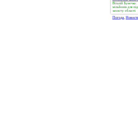
Віталій Бунечко
мільйонів для п
захисту області
Погода
,
Новост
© 2011, Регіональний сайт новин «
Житомир Ек
якому використанні матеріалів посилання (для і
expreszt.com.ua
є обов'язковим. Адміністрація 
поділяти точку зору авторів і не несе відпо
матеріалів.