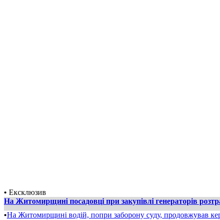
•
Ексклюзив
На Житомирщині посадовці при закупівлі генераторів розт
•
На Житомирщині водій, попри заборону суду, продовжував ке