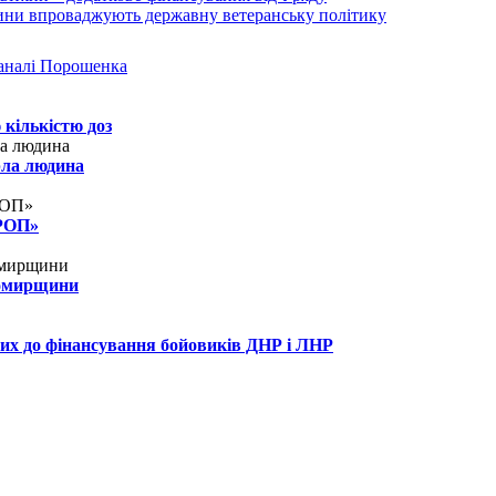
аналі Порошенка
 кількістю доз
рла людина
КРОП»
томирщини
их до фінансування бойовиків ДНР і ЛНР