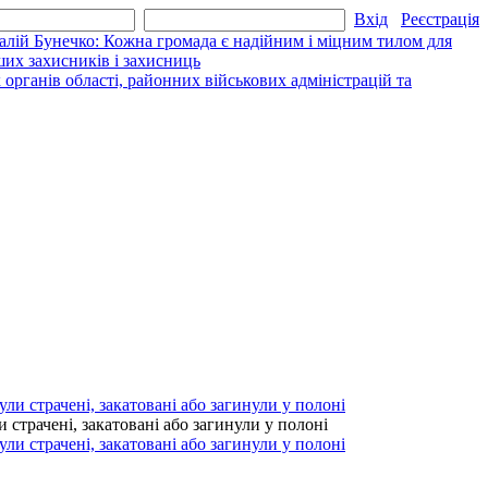
Вхід
Реєстрація
алій Бунечко: Кожна громада є надійним і міцним тилом для
их захисників і захисниць
рганів області, районних військових адміністрацій та
страчені, закатовані або загинули у полоні