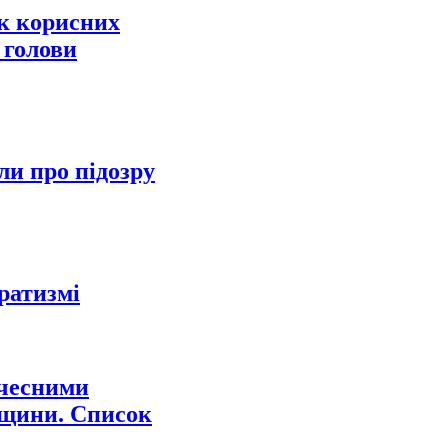
к корисних
 голови
ли про підозру
ратизмі
очесними
щини. Список