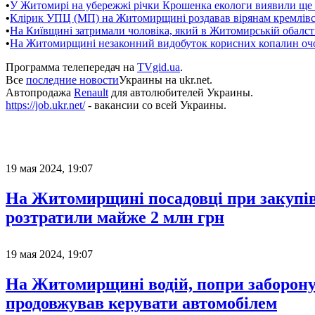
•
У Житомирі на убережжі річки Крошенка екологи виявили ще 
•
Клірик УПЦ (МП) на Житомирщині роздавав вірянам кремлівсь
•
На Київщині затримали чоловіка, який в Житомирській обалс
•
На Житомирщині незаконний видобуток корисних копалин оч
Программа телепередач на
TVgid.ua
.
Все
последние новости
Украины на ukr.net.
Автопродажа
Renault
для автолюбителей Украины.
https://job.ukr.net/
- вакансии со всей Украины.
19 мая 2024, 19:07
На Житомирщині посадовці при закупів
розтратили майже 2 млн грн
19 мая 2024, 19:07
На Житомирщині водій, попри заборону 
продовжував керувати автомобілем