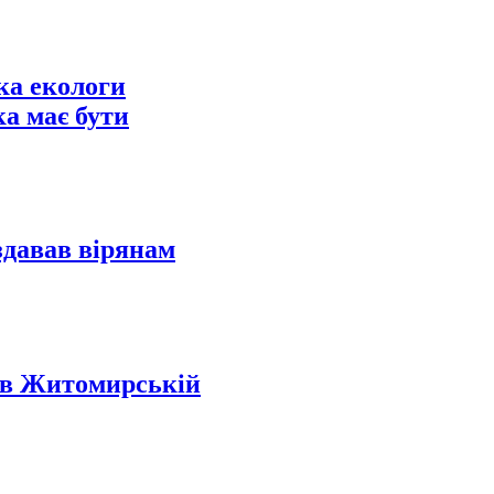
ка екологи
ка має бути
давав вірянам
 в Житомирській