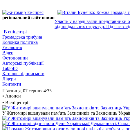
регіональний сайт новин
Участь у нараді взяли представники 
відповідальних структур. Під час засі
В епіцентрі
Громадська трибуна
Колонка політика
Екслюзив
Відео
Фотоновини
Авторські публікації
TabloID
Каталог підприємств
Лідери
Контакти
П'ятниця, 07 серпня
4:35
•
Анонси
•
В епіцентрі
У Житомирі вшанували пам’ять Захисників та Захисниць України,