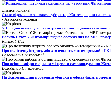
Дивись головне!
Стало відомо чим займався губернатор Житомирщини на телек
•
Авторська колонка
У Бердичеві поліцейські затримали «закладчика» із великою
Василь Стах: У Житомирі під час обстеження на МРТ поме
Василь СТАХ
Про політичну інтригу, або хто очолить житомирський «У
Володимир Піньковський
Про осінні вибори в органи місцевого самоврядування Жи
Володимир Піньковський
На Житомирщині проводять обшуки в офісах фірм, причетн