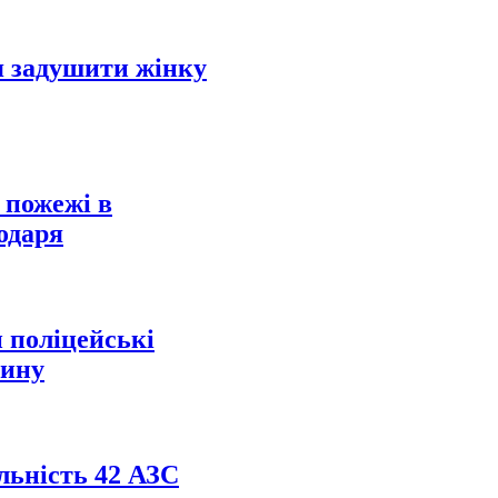
 задушити жінку
 пожежі в
одаря
и поліцейські
вину
льність 42 АЗС