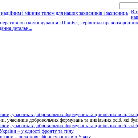
Віт
наш
оперативного командування «Північ», керівники правоохоронних о
дання детальн...
 учасників добровольчих формувань та цивільних осіб, які були 