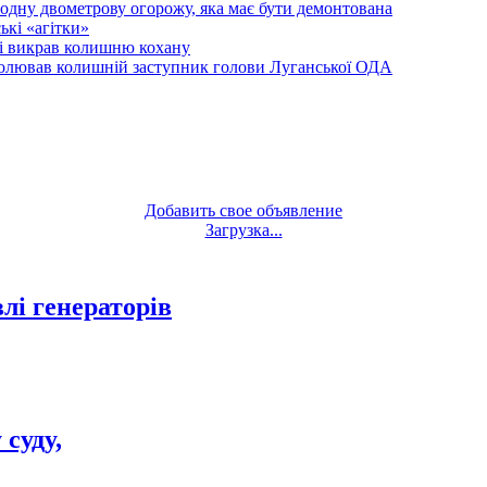
одну двометрову огорожу, яка має бути демонтована
кі «агітки»
ті викрав колишню кохану
олював колишній заступник голови Луганської ОДА
Добавить свое объявление
Загрузка...
лі генераторів
суду,