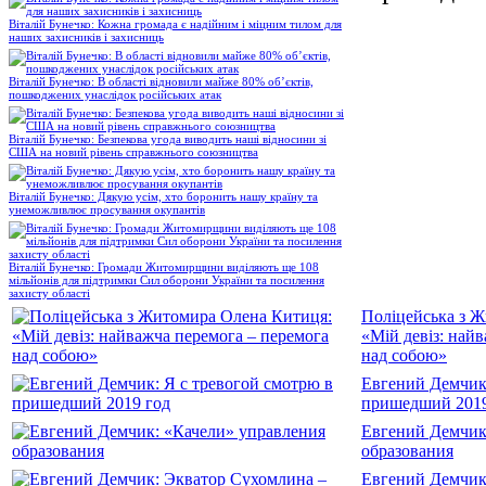
Віталій Бунечко: Кожна громада є надійним і міцним тилом для
наших захисників і захисниць
Віталій Бунечко: В області відновили майже 80% об’єктів,
пошкоджених унаслідок російських атак
Віталій Бунечко: Безпекова угода виводить наші відносини зі
США на новий рівень справжнього союзництва
Віталій Бунечко: Дякую усім, хто боронить нашу країну та
унеможливлює просування окупантів
Віталій Бунечко: Громади Житомирщини виділяють ще 108
мільйонів для підтримки Сил оборони України та посилення
захисту області
Поліцейська з 
«Мій девіз: най
над собою»
Евгений Демчик:
пришедший 2019
Евгений Демчик
образования
Евгений Демчик