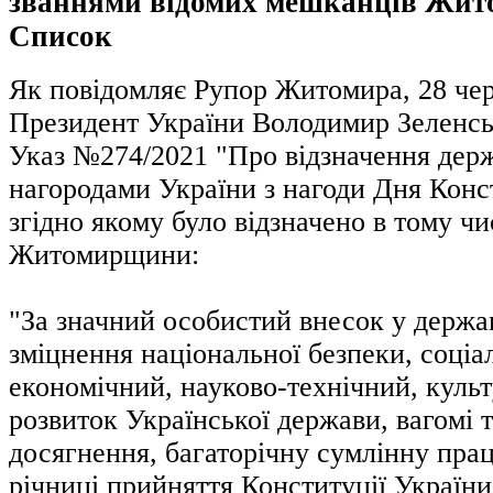
званнями відомих мешканців Жи
Список
Як повідомляє Рупор Житомира, 28 че
Президент України Володимир Зеленсь
Указ №274/2021 "Про відзначення дер
нагородами України з нагоди Дня Конст
згідно якому було відзначено в тому чи
Житомирщини:
"За значний особистий внесок у держа
зміцнення національної безпеки, соціа
економічний, науково-технічний, культ
розвиток Української держави, вагомі т
досягнення, багаторічну сумлінну прац
річниці прийняття Конституції Україн