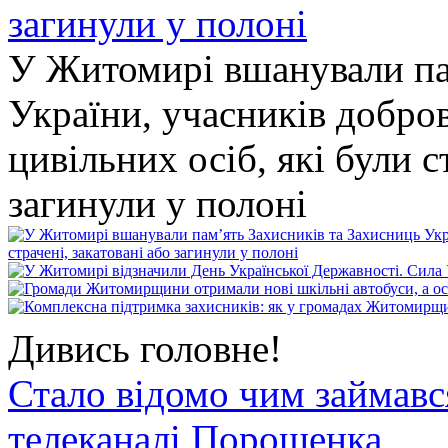
У Житомирі вшанували па
України, учасників добро
цивільних осіб, які були с
загинули у полоні
Дивись головне!
Стало відомо чим займав
телеканалі Порошенка