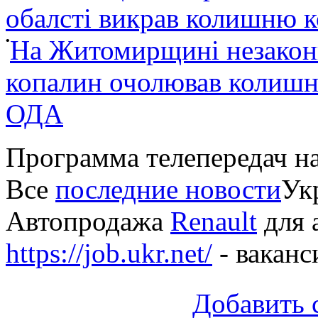
обалсті викрав колишню 
•
На Житомирщині незакон
копалин очолював колишні
ОДА
Программа телепередач н
Все
последние новости
Укр
Автопродажа
Renault
для 
https://job.ukr.net/
- ваканс
Добавить 