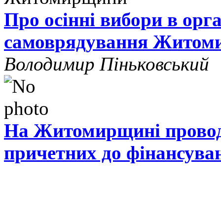
Про осінні вибори в орг
самоврядування Житом
Володимир Піньковський
На Житомирщині проводя
причетних до фінансува