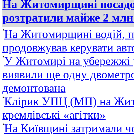
На Житомирщині посадов
розтратили майже 2 млн
•
На Житомирщині водій, п
продовжував керувати ав
•
У Житомирі на убережжі 
виявили ще одну двометро
демонтована
•
Клірик УПЦ (МП) на Жит
кремлівські «агітки»
•
На Київщині затримали ч