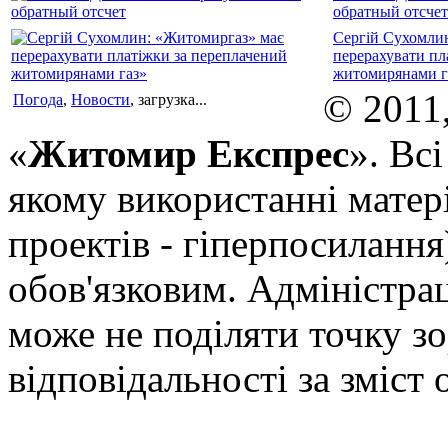
обратный отсчет
Сергій Сухомли
перерахувати пл
житомирянами г
© 2011
Погода
,
Новости
, загрузка...
«
Житомир Експрес
». Вс
якому використанні матері
проектів - гіперпосилання
обов'язковим. Адміністрац
може не поділяти точку зор
відповідальності за зміст 