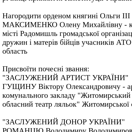
Нагородити орденом княгині Ольги ІІІ
МАКСИМЕНКО Олену Михайлівну - кер
місті Радомишль громадської організац
дружин і матерів бійців учасників АТ
область
Присвоїти почесні звання:
"ЗАСЛУЖЕНИЙ АРТИСТ УКРАЇНИ"
ГУЩИНУ Віктору Олександровичу - ар
комунального закладу "Житомирський
обласний театр ляльок" Житомирської 
"ЗАСЛУЖЕНИЙ ДОНОР УКРАЇНИ"
РОМАНЦЮ Володимиру Володимирович