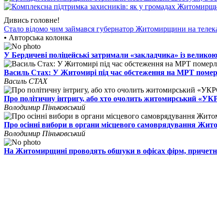
Дивись головне!
Стало відомо чим займався губернатор Житомирщини на телек
•
Авторська колонка
У Бердичеві поліцейські затримали «закладчика» із великою
Василь Стах: У Житомирі під час обстеження на МРТ поме
Василь СТАХ
Про політичну інтригу, або хто очолить житомирський «У
Володимир Піньковський
Про осінні вибори в органи місцевого самоврядування Жи
Володимир Піньковський
На Житомирщині проводять обшуки в офісах фірм, причетн