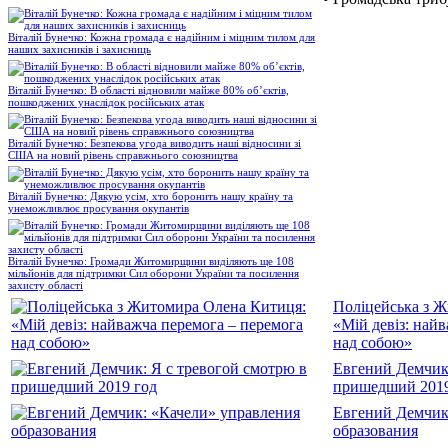
Віталій Бунечко: Кожна громада є надійним і міцним тилом для
наших захисників і захисниць
Віталій Бунечко: В області відновили майже 80% об’єктів,
пошкоджених унаслідок російських атак
Віталій Бунечко: Безпекова угода виводить наші відносини зі
США на новий рівень справжнього союзництва
Віталій Бунечко: Дякую усім, хто боронить нашу країну та
унеможливлює просування окупантів
Віталій Бунечко: Громади Житомирщини виділяють ще 108
мільйонів для підтримки Сил оборони України та посилення
захисту області
Поліцейська з 
«Мій девіз: най
над собою»
Евгений Демчик:
пришедший 2019
Евгений Демчик
образования