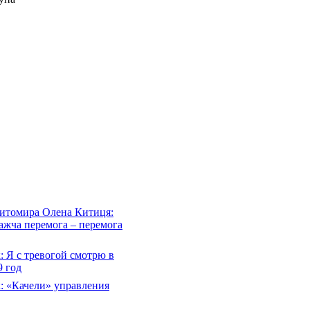
Житомира Олена Китиця:
важча перемога – перемога
 Я с тревогой смотрю в
 год
: «Качели» управления