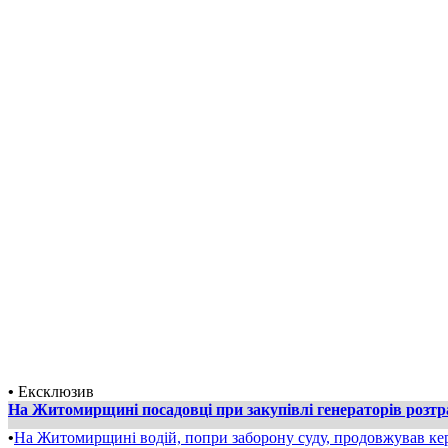
•
Ексклюзив
На Житомирщині посадовці при закупівлі генераторів розт
•
На Житомирщині водій, попри заборону суду, продовжував ке