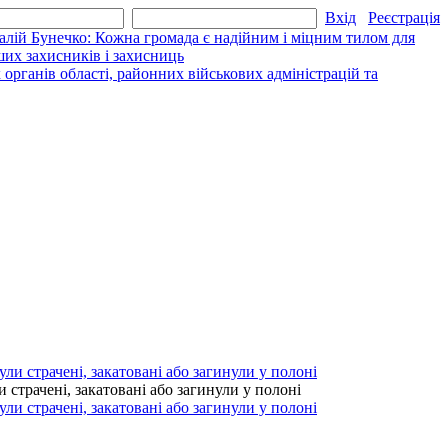
Вхід
Реєстрація
алій Бунечко: Кожна громада є надійним і міцним тилом для
их захисників і захисниць
рганів області, районних військових адміністрацій та
страчені, закатовані або загинули у полоні