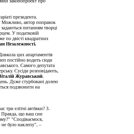
омий законопроект про
аріаті президента.
о? Можливо, автор поправок
– задаються питанням творці
рцем. У податковій
же по двісті квадратних
н Незалежності.
 Довкола цих апартаментів
клеп постійно водить сюди
равського. Самого депутата
ерську. Сусіди розповідають,
Віталій Журавський
.
день. Дуже стурбовані долею
ться подзвонити на
с три елітні автівки? 3.
. Правда, що ваш син
ізму?" "Сподіваємося,
 не було наклепу", –