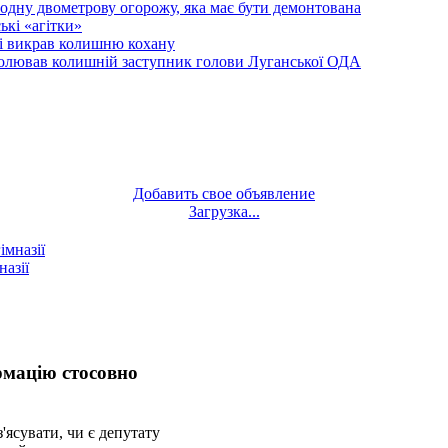
одну двометрову огорожу, яка має бути демонтована
кі «агітки»
ті викрав колишню кохану
олював колишній заступник голови Луганської ОДА
Добавить свое объявление
Загрузка...
назії
рмацію стосовно
'ясувати, чи є депутату