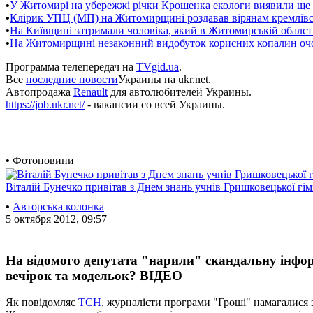
•
У Житомирі на убережжі річки Крошенка екологи виявили ще 
•
Клірик УПЦ (МП) на Житомирщині роздавав вірянам кремлівсь
•
На Київщині затримали чоловіка, який в Житомирській обалс
•
На Житомирщині незаконний видобуток корисних копалин оч
Программа телепередач на
TVgid.ua
.
Все
последние новости
Украины на ukr.net.
Автопродажа
Renault
для автолюбителей Украины.
https://job.ukr.net/
- вакансии со всей Украины.
•
Фотоновини
Віталій Бунечко привітав з Днем знань учнів Гришковецької гім
•
Авторська колонка
5 октября 2012, 09:57
На відомого депутата "нарили" скандальну інфо
вечірок та модельок? ВІДЕО
Як повідомляє
ТСН
, журналісти програми "Гроші" намагалися з