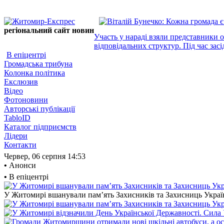
регіональний сайт новин
Участь у нараді взяли представники 
відповідальних структур. Під час засі
В епіцентрі
Громадська трибуна
Колонка політика
Екслюзив
Відео
Фотоновини
Авторські публікації
TabloID
Каталог підприємств
Лідери
Контакти
Червер, 06 серпня
14:53
•
Анонси
•
В епіцентрі
У Житомирі вшанували пам’ять Захисників та Захисниць України,