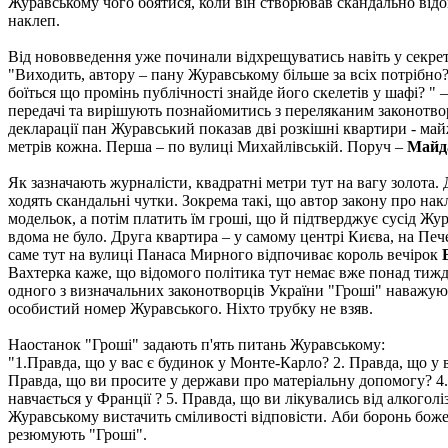
Журавському чого боятися, коли він створював скандально від
наклеп.
Від нововведення уже починали відхрещуватись навіть у секрет
"Виходить, автору – пану Журавському більше за всіх потрібн
боїться що промінь публічності знайде його скелетів у шафі? " 
передачі та вирішують познайомитись з переляканим законотво
декларації пан Журавський показав дві розкішні квартири - май
метрів кожна. Перша – по вулиці Михайлівській. Поруч –
Майда
Як зазначають журналісти, квадратні метри тут на вагу золота.
ходять скандальні чутки. Зокрема такі, що автор закону про на
модельок, а потім платить їм гроші, що й підтверджує сусід Жу
вдома не було. Друга квартира – у самому центрі Києва, на Печ
саме тут на вулиці Панаса Мирного відпочиває король вечірок
Вахтерка каже, що відомого політика тут немає вже понад тиж
одного з визначальних законотворців України "Гроші" наважую
особистий номер Журавського. Ніхто трубку не взяв.
Наостанок "Гроші" задають п'ять питань Журавському:
"1.Правда, що у вас є будинок у Монте-Карло? 2. Правда, що у ва
Правда, що ви просите у держави про матеріальну допомогу? 4
навчається у Франції ? 5. Правда, що ви лікувались від алкогол
Журавському вистачить сміливості відповісти. Аби боронь боже
резюмують "Гроші".