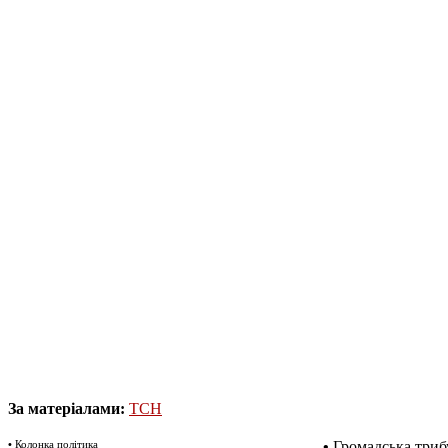
За матеріалами:
ТСН
•
Колонка політика
•
Громадська триб