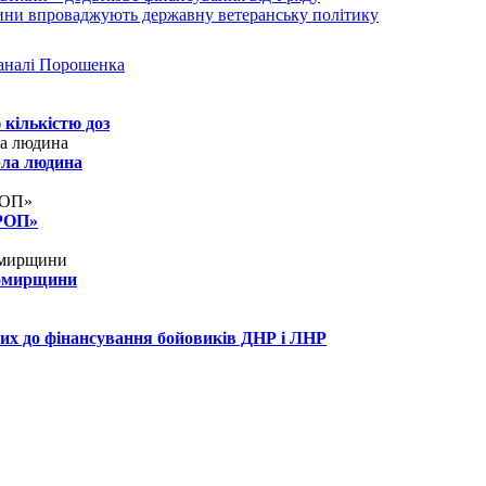
аналі Порошенка
 кількістю доз
рла людина
КРОП»
томирщини
их до фінансування бойовиків ДНР і ЛНР