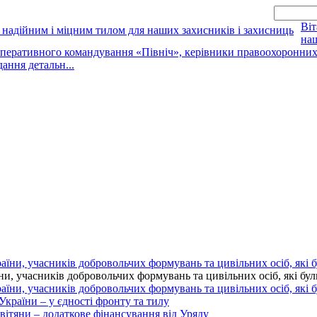
Віт
наш
оперативного командування «Північ», керівники правоохоронних о
дання детальн...
 учасників добровольчих формувань та цивільних осіб, які були 