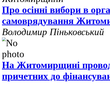
Про осінні вибори в орг
самоврядування Житом
Володимир Піньковський
На Житомирщині проводя
причетних до фінансува