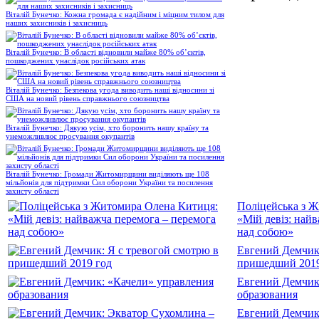
Віталій Бунечко: Кожна громада є надійним і міцним тилом для
наших захисників і захисниць
Віталій Бунечко: В області відновили майже 80% об’єктів,
пошкоджених унаслідок російських атак
Віталій Бунечко: Безпекова угода виводить наші відносини зі
США на новий рівень справжнього союзництва
Віталій Бунечко: Дякую усім, хто боронить нашу країну та
унеможливлює просування окупантів
Віталій Бунечко: Громади Житомирщини виділяють ще 108
мільйонів для підтримки Сил оборони України та посилення
захисту області
Поліцейська з 
«Мій девіз: най
над собою»
Евгений Демчик:
пришедший 2019
Евгений Демчик
образования
Евгений Демчик