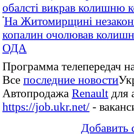
обалсті викрав колишню 
•
На Житомирщині незакон
копалин очолював колишні
ОДА
Программа телепередач н
Все
последние новости
Укр
Автопродажа
Renault
для 
https://job.ukr.net/
- ваканс
Добавить 