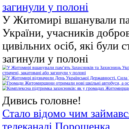
У Житомирі вшанували па
України, учасників добро
цивільних осіб, які були с
загинули у полоні
Дивись головне!
Стало відомо чим займав
телеканалі Порошенка