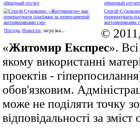
обратный отсчет
Сергій Сухомли
перерахувати пл
житомирянами г
© 2011
Погода
,
Новости
, загрузка...
«
Житомир Експрес
». Вс
якому використанні матері
проектів - гіперпосилання
обов'язковим. Адміністрац
може не поділяти точку зор
відповідальності за зміст 