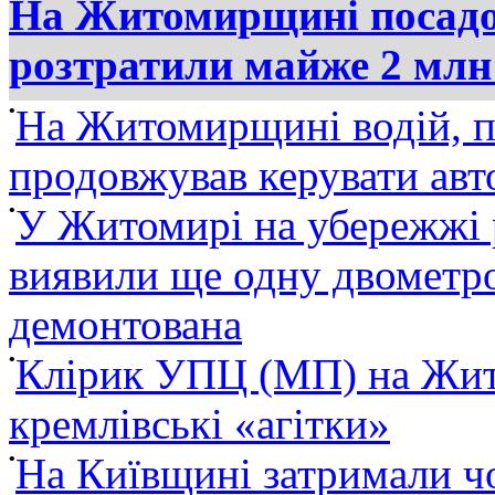
На Житомирщині посадов
розтратили майже 2 млн
•
На Житомирщині водій, п
продовжував керувати ав
•
У Житомирі на убережжі 
виявили ще одну двометро
демонтована
•
Клірик УПЦ (МП) на Жит
кремлівські «агітки»
•
На Київщині затримали ч