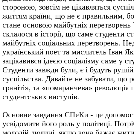
стороною, зовсім не цікавляться суспі
життям країни, що не є правильним, б
стане основою майбутніх перетворень 
склалося в історії, що саме студенти 
майбутніх соціальних перетворень. Не
український поет та мислитель Іван Я
зацікавився ідеєю соціалізму саме у ст
Студенти завжди були, є і будуть руш
суспільства. Давайте не забувати, що 
граніті», та «помаранчева» революція п
студентських виступів.
Основне завдання СПеКи - це допомог
усвідомити його роль у політиці. Потр
молодій людині, якщо вона бажає жити,