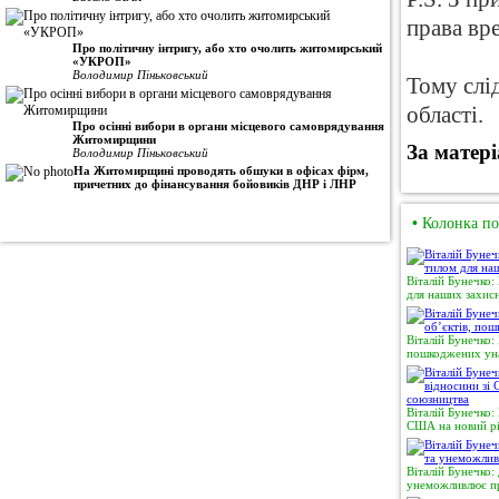
права вр
Про політичну інтригу, або хто очолить житомирський
«УКРОП»
Володимир Піньковський
Тому слід
області.
Про осінні вибори в органи місцевого самоврядування
Житомирщини
За матер
Володимир Піньковський
На Житомирщині проводять обшуки в офісах фірм,
причетних до фінансування бойовиків ДНР і ЛНР
•
Колонка по
Віталій Бунечко:
для наших захисн
Віталій Бунечко:
пошкоджених уна
Віталій Бунечко:
США на новий рі
Віталій Бунечко:
унеможливлює пр