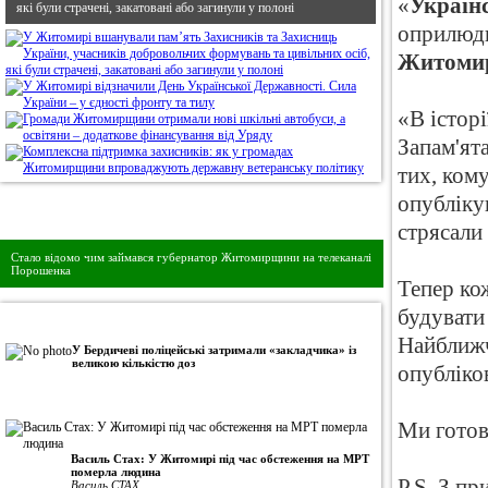
«
Українс
які були страчені, закатовані або загинули у полоні
оприлюдн
Житоми
«В історі
Запам'ят
тих, ком
опубліку
Дивись головне!
стрясали
Стало відомо чим займався губернатор Житомирщини на телеканалі
Порошенка
Тепер кож
будувати
•
Авторська колонка
Найближч
У Бердичеві поліцейські затримали «закладчика» із
великою кількістю доз
опубліков
Ми готов
Василь Стах: У Житомирі під час обстеження на МРТ
померла людина
P.S. З п
Василь СТАХ