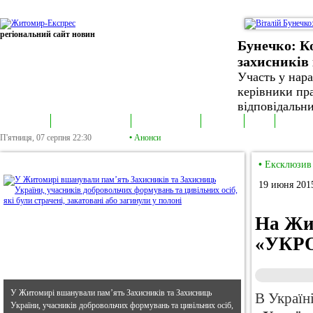
регіональний сайт новин
Бунечко: К
захисників 
Участь у нар
керівники пра
відповідальни
В епіцентрі
Громадська трибуна
Колонка політика
Екслюзив
Відео
Фотонов
П'ятниця, 07 серпня
22:30
•
Анонси
•
В епіцентрі
•
Ексклюзив
19 июня 2015
На Жит
«УКР
У Житомирі вшанували пам’ять Захисників та Захисниць
В Україні
України, учасників добровольчих формувань та цивільних осіб,