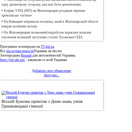
одну двометрову огорожу, яка має бути демонтована
•
Клірик УПЦ (МП) на Житомирщині роздавав вірянам
кремлівські «агітки»
•
На Київщині затримали чоловіка, який в Житомирській обалсті
викрав колишню кохану
•
На Житомирщині незаконний видобуток корисних копалин
очолював колишній заступник голови Луганської ОДА
Программа телепередач на
TVgid.ua
.
Все
последние новости
Украины на ukr.net.
Автопродажа
Renault
для автолюбителей Украины.
https://job.ukr.net/
- вакансии со всей Украины.
Добавить свое объявление
Загрузка...
•
Фотоновини
Віталій Бунечко привітав з Днем знань учнів
Гришковецької гімназії
© 2011, Регіональний сайт новин «
Житомир Ек
якому використанні матеріалів посилання (для і