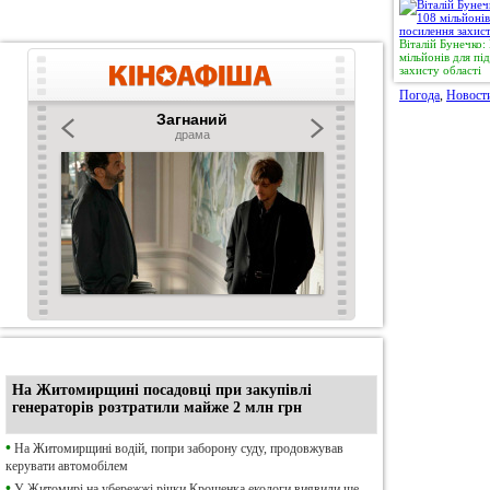
Віталій Бунечко
мільйонів для п
захисту області
Погода
,
Новост
•
Ексклюзив
На Житомирщині посадовці при закупівлі
генераторів розтратили майже 2 млн грн
•
На Житомирщині водій, попри заборону суду, продовжував
керувати автомобілем
•
У Житомирі на убережжі річки Крошенка екологи виявили ще