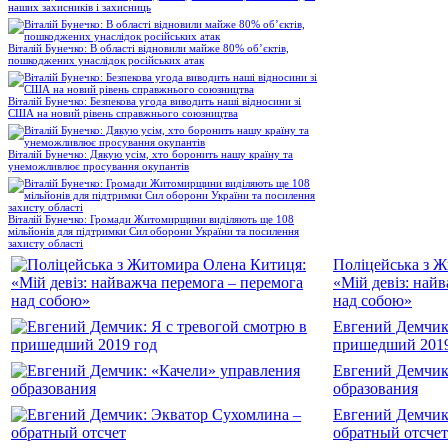
наших захисників і захисниць
Віталій Бунечко: В області відновили майже 80% об’єктів,
пошкоджених унаслідок російських атак
Віталій Бунечко: Безпекова угода виводить наші відносини зі
США на новий рівень справжнього союзництва
Віталій Бунечко: Дякую усім, хто боронить нашу країну та
унеможливлює просування окупантів
Віталій Бунечко: Громади Житомирщини виділяють ще 108
мільйонів для підтримки Сил оборони України та посилення
захисту області
Поліцейська з 
«Мій девіз: най
над собою»
Евгений Демчик:
пришедший 2019
Евгений Демчик
образования
Евгений Демчик
обратный отсчет