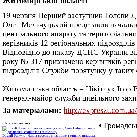
Житомирської області
19 червня Перший заступник Голови 
Олег Мельчуцький представив началь
центрального апарату та територіальни
керівників 12 регіональних підрозділі
Відповідно до наказу ДСНС України ві
року № 317 призначено керівників рег
підрозділів Служби порятунку у таких 
Житомирська область – Нікітчук Ігор 
генерал-майор служби цивільного захи
За матеріалами:
http://expreszt.com.ua/
•
Колонка політика
•
Громадськ
Віталій Бунечко: Кожна громада є надійним і міцним тилом для