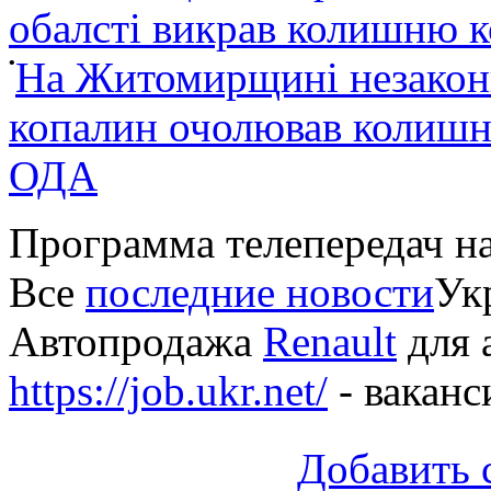
обалсті викрав колишню 
•
На Житомирщині незакон
копалин очолював колишні
ОДА
Программа телепередач н
Все
последние новости
Укр
Автопродажа
Renault
для 
https://job.ukr.net/
- ваканс
Добавить 