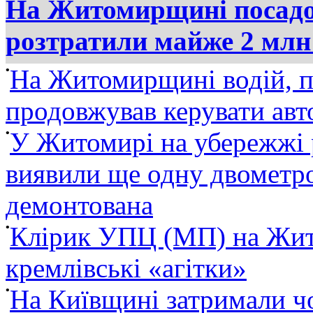
На Житомирщині посадов
розтратили майже 2 млн
•
На Житомирщині водій, п
продовжував керувати ав
•
У Житомирі на убережжі 
виявили ще одну двометро
демонтована
•
Клірик УПЦ (МП) на Жит
кремлівські «агітки»
•
На Київщині затримали ч