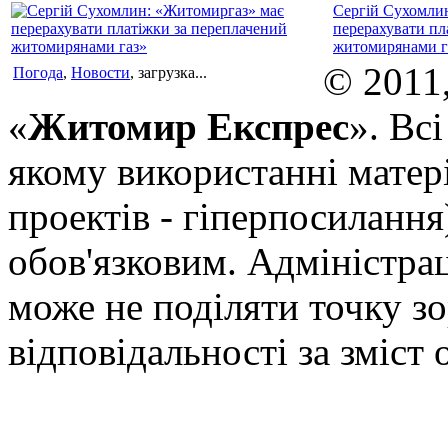
Сергій Сухомли
перерахувати пл
житомирянами г
© 2011
Погода
,
Новости
, загрузка...
«
Житомир Експрес
». Вс
якому використанні матері
проектів - гіперпосилання
обов'язковим. Адміністрац
може не поділяти точку зор
відповідальності за зміст 