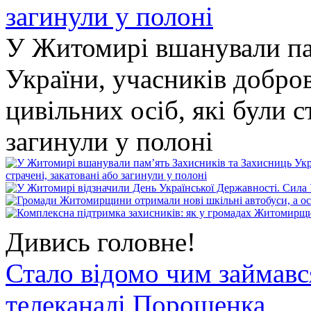
У Житомирі вшанували па
України, учасників добро
цивільних осіб, які були с
загинули у полоні
Дивись головне!
Стало відомо чим займав
телеканалі Порошенка