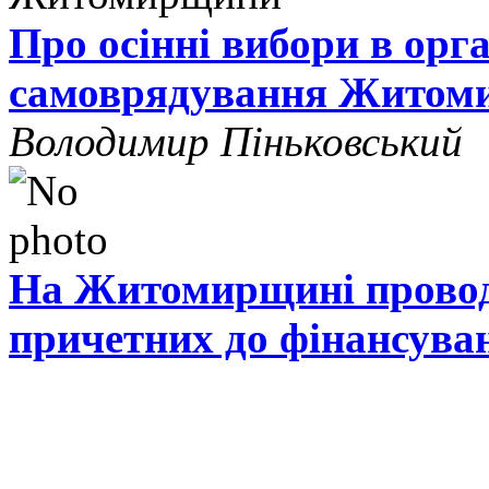
Про осінні вибори в орг
самоврядування Житом
Володимир Піньковський
На Житомирщині проводя
причетних до фінансува