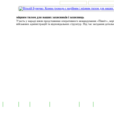
міцним тилом для наших захисників і захисниць
Участь у нараді взяли представники оперативного командування «Північ», ке
військових адміністрацій та відповідальних структур. Під час засідання детальн
а
Екслюзив
Відео
Фотоновини
Авторські публікації
TabloID
Каталог підпр