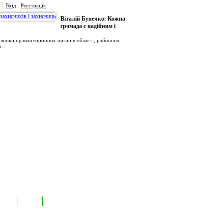
Вхід
Реєстрація
Віталій Бунечко: Кожна
громада є надійним і
рівники правоохоронних органів області, районних
...
иємств
Лідери
Контакти