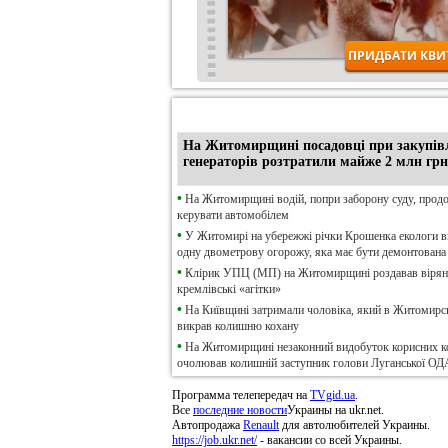
•
Ексклюзив
На Житомирщині посадовці при закупів
генераторів розтратили майже 2 млн грн
•
На Житомирщині водій, попри заборону суду, прод
керувати автомобілем
•
У Житомирі на убережжі річки Крошенка екологи 
одну двометрову огорожу, яка має бути демонтована
•
Клірик УПЦ (МП) на Житомирщині роздавав віря
кремлівські «агітки»
•
На Київщині затримали чоловіка, який в Житомирсь
викрав колишню кохану
•
На Житомирщині незаконний видобуток корисних к
очолював колишній заступник голови Луганської ОД
Программа телепередач на
TVgid.ua
.
Все
последние новости
Украины на ukr.net.
Автопродажа
Renault
для автолюбителей Украины.
https://job.ukr.net/
- вакансии со всей Украины.