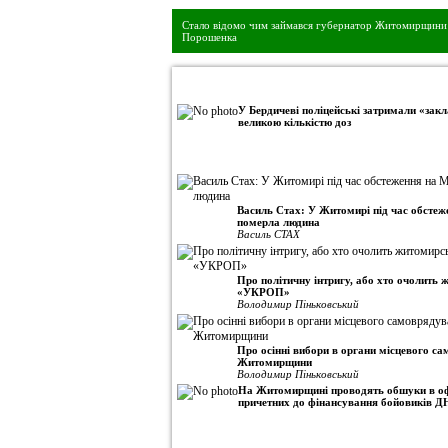
Стало відомо чим займався губернатор Житомирщини 
Порошенка
•
Авторська колонка
У Бердичеві поліцейські затримали «закл
великою кількістю доз
Василь Стах: У Житомирі під час обсте
померла людина
Василь СТАХ
Про політичну інтригу, або хто очолить
«УКРОП»
Володимир Піньковський
Про осінні вибори в органи місцевого с
Житомирщини
Володимир Піньковський
На Житомирщині проводять обшуки в оф
причетних до фінансування бойовиків Д