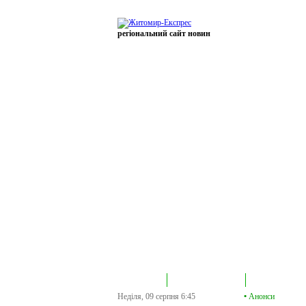
регіональний сайт новин
В епіцентрі
Громадська трибуна
Колонка політик
Неділя, 09 серпня
6:45
•
Анонси