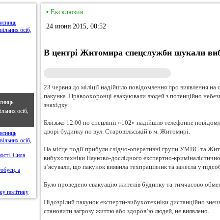
•
Ексклюзив
24 июня 2015, 00:52
В центрі Житомира спецслужби шукали виб
23 червня до міліції надійшло повідомлення про виявлення на 
пакунка. Правоохоронці евакуювали людей з потенційно небез
сниць
знахідку.
льних осіб,
Близько 12.00 по спецлінії «102» надійшло телефонне повідом
дворі будинку по вул. Старовільській в м. Житомирі.
На місце події прибули слідчо-оперативні групи УМВС та Житом
вибухотехніки Науково-дослідного експертно-криміналістич
з’ясували, що пакунок виявила техпрацівник та занесла у підс
Було проведено евакуацію жителів будинку та тимчасово обмеж
Підозрілий пакунок експерти-вибухотехніки дистанційно знешк
становити загрозу життю або здоров’ю людей, не виявлено.