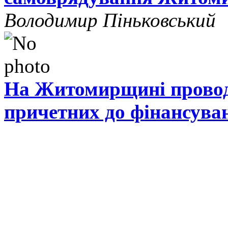
Володимир Піньковський
На Житомирщині проводя
причетних до фінансува