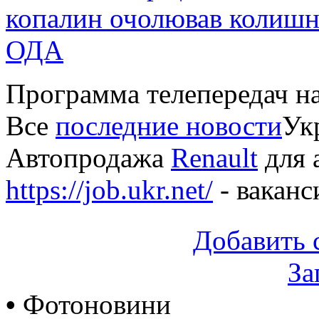
копалин очолював колишні
ОДА
Программа телепередач н
Все
последние новости
Укр
Автопродажа
Renault
для 
https://job.ukr.net/
- ваканс
Добавить 
За
•
Фотоновини