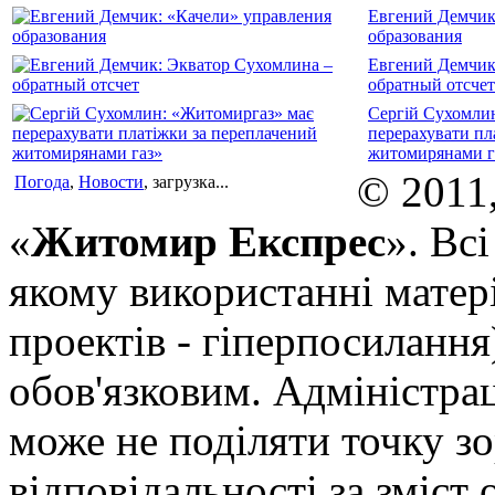
Евгений Демчик
образования
Евгений Демчик
обратный отсчет
Сергій Сухомли
перерахувати пл
житомирянами г
© 2011
Погода
,
Новости
, загрузка...
«
Житомир Експрес
». Вс
якому використанні матері
проектів - гіперпосилання
обов'язковим. Адміністрац
може не поділяти точку зор
відповідальності за зміст 