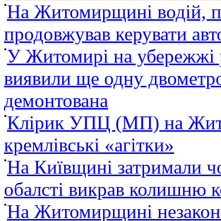
•
На Житомирщині водій, п
продовжував керувати ав
•
У Житомирі на убережжі 
виявили ще одну двометро
демонтована
•
Клірик УПЦ (МП) на Жит
кремлівські «агітки»
•
На Київщині затримали ч
обалсті викрав колишню 
•
На Житомирщині незакон