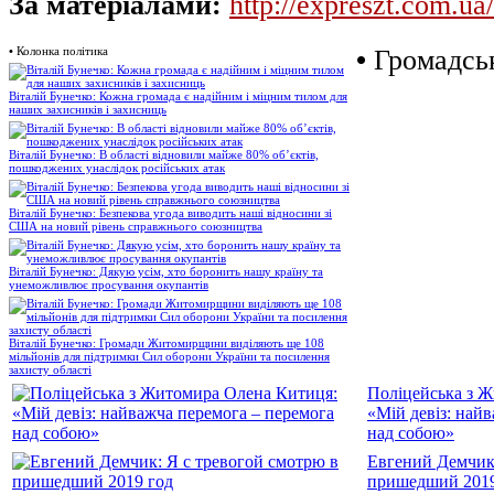
За матеріалами:
http://expreszt.com.ua/
•
Колонка політика
•
Громадськ
Віталій Бунечко: Кожна громада є надійним і міцним тилом для
наших захисників і захисниць
Віталій Бунечко: В області відновили майже 80% об’єктів,
пошкоджених унаслідок російських атак
Віталій Бунечко: Безпекова угода виводить наші відносини зі
США на новий рівень справжнього союзництва
Віталій Бунечко: Дякую усім, хто боронить нашу країну та
унеможливлює просування окупантів
Віталій Бунечко: Громади Житомирщини виділяють ще 108
мільйонів для підтримки Сил оборони України та посилення
захисту області
Поліцейська з 
«Мій девіз: най
над собою»
Евгений Демчик:
пришедший 2019