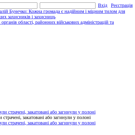
Вхід
Реєстрація
алій Бунечко: Кожна громада є надійним і міцним тилом для
их захисників і захисниць
рганів області, районних військових адміністрацій та
страчені, закатовані або загинули у полоні