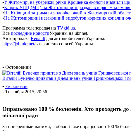
•
У Житомирі на убережжі річки Крошенка екологи виявили ще 
•
Клірик УПЦ (МП) на Житомирщині роздавав вірянам кремлівсь
•
На Київщині затримали чоловіка, який в Житомирській обалс
•
На Житомирщині незаконний видобуток корисних копалин оч
Программа телепередач на
TVgid.ua
.
Все
последние новости
Украины на ukr.net.
Автопродажа
Renault
для автолюбителей Украины.
https://job.ukr.net/
- вакансии со всей Украины.
•
Фотоновини
Віталій Бунечко привітав з Днем знань учнів Гришковецької гім
•
Ексклюзив
29 октября 2015, 20:56
Опрацьовано 100 % бюлетенів. Хто проходить до
обласної ради
За попередніми даними, в області вже опрацьовано 100 % бюлете