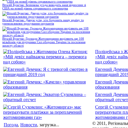
Віталій Бунечко: Безпекова угода виводить наші відносини зі
США на новий рівень справжнього союзництва
Віталій Бунечко: Дякую усім, хто боронить нашу країну та
унеможливлює просування окупантів
Віталій Бунечко: Громади Житомирщини виділяють ще 108
мільйонів для підтримки Сил оборони України та посилення
захисту області
Поліцейська з 
«Мій девіз: най
над собою»
Евгений Демчик:
пришедший 2019
Евгений Демчик
образования
Евгений Демчик
обратный отсчет
Сергій Сухомли
перерахувати пл
житомирянами г
© 2011, Регіональ
Погода
,
Новости
, загрузка...