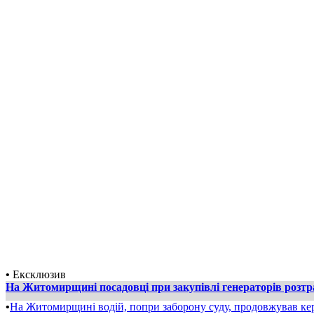
•
Ексклюзив
На Житомирщині посадовці при закупівлі генераторів розт
•
На Житомирщині водій, попри заборону суду, продовжував ке