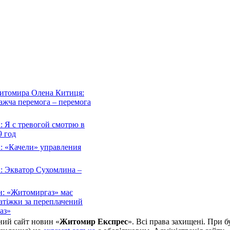
Житомира Олена Китиця:
важча перемога – перемога
 Я с тревогой смотрю в
 год
: «Качели» управления
: Экватор Сухомлина –
н: «Житомиргаз» має
атіжки за переплачений
аз»
ний сайт новин «
Житомир Експрес
». Всі права захищені. При б