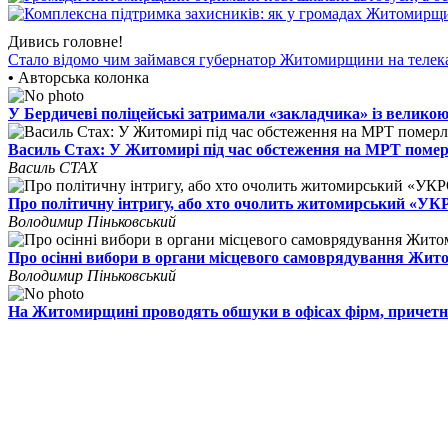
Дивись головне!
Стало відомо чим займався губернатор Житомирщини на телек
•
Авторська колонка
У Бердичеві поліцейські затримали «закладчика» із великою
Василь Стах: У Житомирі під час обстеження на МРТ поме
Василь СТАХ
Про політичну інтригу, або хто очолить житомирський «У
Володимир Піньковський
Про осінні вибори в органи місцевого самоврядування Жи
Володимир Піньковський
На Житомирщині проводять обшуки в офісах фірм, причетн