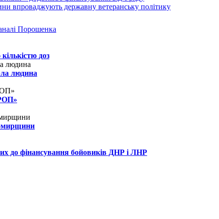
аналі Порошенка
 кількістю доз
рла людина
КРОП»
томирщини
их до фінансування бойовиків ДНР і ЛНР