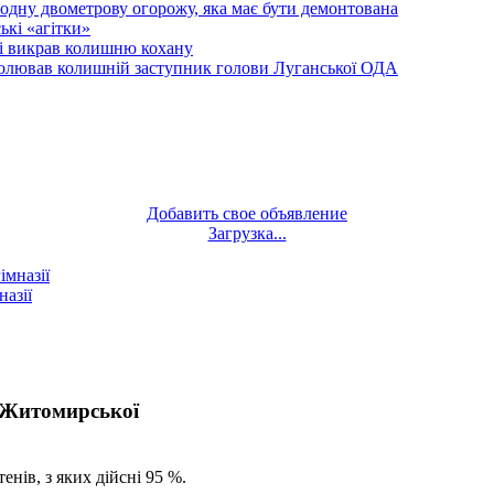
одну двометрову огорожу, яка має бути демонтована
кі «агітки»
ті викрав колишню кохану
олював колишній заступник голови Луганської ОДА
Добавить свое объявление
Загрузка...
назії
 Житомирської
нів, з яких дійсні 95 %.