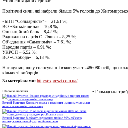
Уточнення даних триває.
Політичні сили, які набрали більше 5% голосів до Житомирської
«БПП "Солідарність"» – 21,61 %;
ВО «Батьківщина» – 16,8 %;
Опозиційний блок – 8,42 %;
Радикальна партія О. Ляшка – 8,25 %;
Об’єднання «Самопоміч» – 7,61 %;
Народна партія – 6,91 %;
УКРОП – 6,52 %;
ВО «Свобода» – 6,18 %.
Нагадуємо, що у голосуванні взяли участь 486080 осіб, що склад
кількості виборців.
За матеріалами:
http://expreszt.com.ua/
•
Колонка політика
•
Громадська триб
Віталій Бунечко: Кожна громада є надійним і міцним тилом для
наших захисників і захисниць
Віталій Бунечко: В області відновили майже 80% об’єктів,
пошкоджених унаслідок російських атак