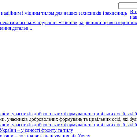
Віт
наш
оперативного командування «Північ», керівники правоохоронних о
дання детальн...
 учасників добровольчих формувань та цивільних осіб, які були 