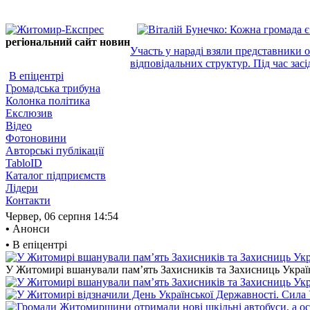
регіональний сайт новин
Участь у нараді взяли представники 
відповідальних структур. Під час засі
В епіцентрі
Громадська трибуна
Колонка політика
Екслюзив
Відео
Фотоновини
Авторські публікації
TabloID
Каталог підприємств
Лідери
Контакти
Червер, 06 серпня
14:54
•
Анонси
•
В епіцентрі
У Житомирі вшанували пам’ять Захисників та Захисниць України,