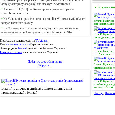
одну двометрову огорожу, яка має бути демонтована
•
Колонка по
•
Клірик УПЦ (МП) на Житомирщині роздавав вірянам
кремлівські «агітки»
•
На Київщині затримали чоловіка, який в Житомирській обалсті
Віталій Бунечко:
викрав колишню кохану
для наших захисн
•
На Житомирщині незаконний видобуток корисних копалин
очолював колишній заступник голови Луганської ОДА
Віталій Бунечко:
пошкоджених уна
Программа телепередач на
TVgid.ua
.
Все
последние новости
Украины на ukr.net.
Автопродажа
Renault
для автолюбителей Украины.
Віталій Бунечко:
https://job.ukr.net/
- вакансии со всей Украины.
США на новий рі
Добавить свое объявление
Віталій Бунечко:
Загрузка...
унеможливлює пр
•
Фотоновини
Віталій Бунечко
мільйонів для п
захисту області
Віталій Бунечко привітав з Днем знань учнів
Гришковецької гімназії
Погода
,
Новост
© 2011, Регіональний сайт новин «
Житомир Ек
якому використанні матеріалів посилання (для і