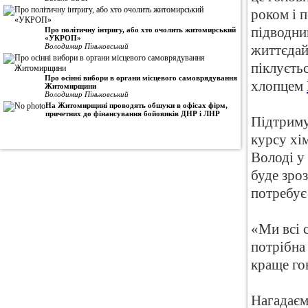
роком і 
підводни
Про політичну інтригу, або хто очолить житомирський
«УКРОП»
Володимир Піньковський
життєдайн
піклуєтьс
Про осінні вибори в органи місцевого самоврядування
хлопцем
Житомирщини
Володимир Піньковський
На Житомирщині проводять обшуки в офісах фірм,
причетних до фінансування бойовиків ДНР і ЛНР
Підтримую
курсу хі
Володі у
буде зроз
потребує
«Ми всі с
потрібна 
краще го
Нагадаєм