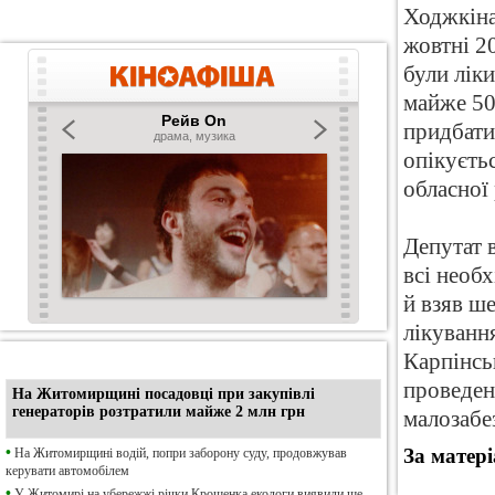
Ходжкіна 
жовтні 2
були лік
майже 50
придбати
опікуєть
обласної
Депутат 
всі необх
й взяв ш
лікування
Карпінсь
•
Ексклюзив
проведенн
На Житомирщині посадовці при закупівлі
генераторів розтратили майже 2 млн грн
малозабе
•
За матер
На Житомирщині водій, попри заборону суду, продовжував
керувати автомобілем
•
У Житомирі на убережжі річки Крошенка екологи виявили ще