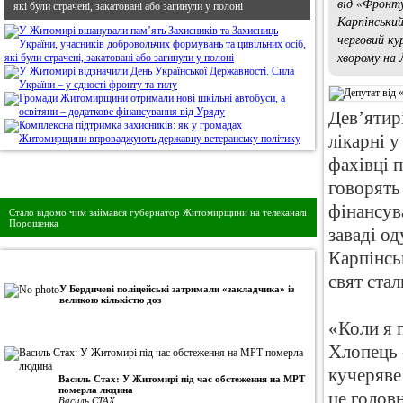
від «Фронту
які були страчені, закатовані або загинули у полоні
Карпінськи
черговий ку
хворому на
Дев’ятир
лікарні 
фахівці п
Дивись головне!
говорять
фінансува
Стало відомо чим займався губернатор Житомирщини на телеканалі
Порошенка
заваді о
Карпінсь
•
Авторська колонка
свят стал
У Бердичеві поліцейські затримали «закладчика» із
великою кількістю доз
«Коли я 
Хлопець 
кучеряве 
Василь Стах: У Житомирі під час обстеження на МРТ
померла людина
це голов
Василь СТАХ