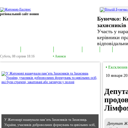
регіональний сайт новин
Бунечко: К
захисників 
Участь у нар
керівники пра
відповідальни
В епіцентрі
Громадська трибуна
Колонка політика
Екслюзив
Відео
Фотонов
Субота, 08 серпня
18:16
•
Анонси
•
В епіцентрі
•
Ексклюзив
10 января 20
Депута
продо
Лімфо
У Житомирі вшанували пам’ять Захисників та Захисниць
Депутат Жи
України, учасників добровольчих формувань та цивільних осіб,