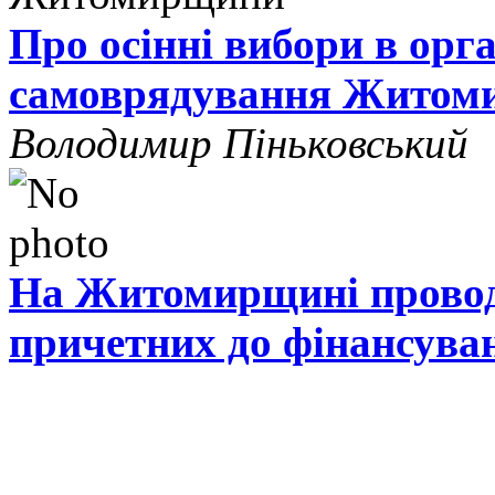
Про осінні вибори в орг
самоврядування Житом
Володимир Піньковський
На Житомирщині проводя
причетних до фінансува