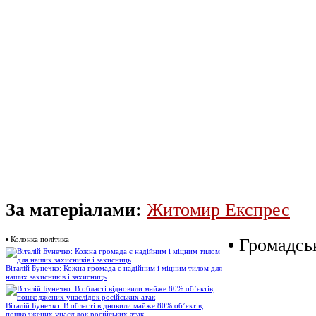
За матеріалами:
Житомир Експрес
•
Колонка політика
•
Громадськ
Віталій Бунечко: Кожна громада є надійним і міцним тилом для
наших захисників і захисниць
Віталій Бунечко: В області відновили майже 80% об’єктів,
пошкоджених унаслідок російських атак