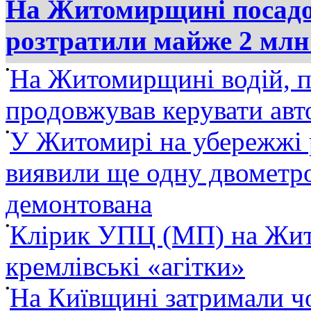
На Житомирщині посадов
розтратили майже 2 млн
•
На Житомирщині водій, п
продовжував керувати ав
•
У Житомирі на убережжі 
виявили ще одну двометро
демонтована
•
Клірик УПЦ (МП) на Жит
кремлівські «агітки»
•
На Київщині затримали ч