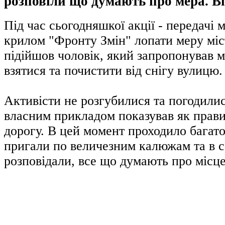
розповіли що думають про мера. Ві
Під час сьогодняшкої акції - передачі
крилом "Фронту Змін" лопати меру міст
підійшов чоловік, який запропонував 
взятися та почистити від снігу вулицю.
Активісти не розгубилися та погодилис
власним прикладом показував як прав
дорогу. В цей момент проходило багат
пригали по величезним калюжам та в 
розповідали, все що думають про місце