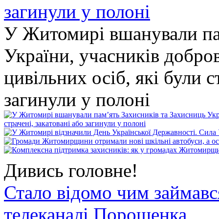
У Житомирі вшанували па
України, учасників добро
цивільних осіб, які були с
загинули у полоні
Дивись головне!
Стало відомо чим займав
телеканалі Порошенка