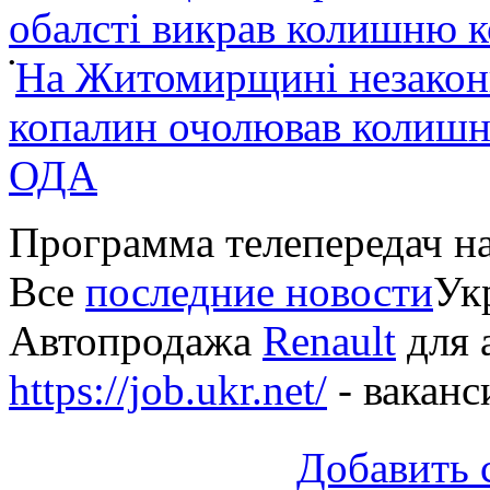
обалсті викрав колишню 
•
На Житомирщині незакон
копалин очолював колишні
ОДА
Программа телепередач н
Все
последние новости
Укр
Автопродажа
Renault
для 
https://job.ukr.net/
- ваканс
Добавить 