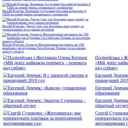
Віталій Бунечко: Безпекова угода виводить наші відносини зі
США на новий рівень справжнього союзництва
Віталій Бунечко: Дякую усім, хто боронить нашу країну та
унеможливлює просування окупантів
Віталій Бунечко: Громади Житомирщини виділяють ще 108
мільйонів для підтримки Сил оборони України та посилення
захисту області
Поліцейська з 
«Мій девіз: най
над собою»
Евгений Демчик:
пришедший 2019
Евгений Демчик
образования
Евгений Демчик
обратный отсчет
Сергій Сухомли
перерахувати пл
житомирянами г