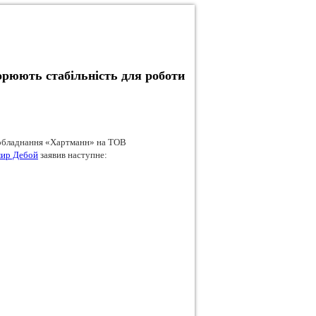
орюють стабільність для роботи
 обладнання «Хартманн» на ТОВ
ир Дебой
заявив наступне: