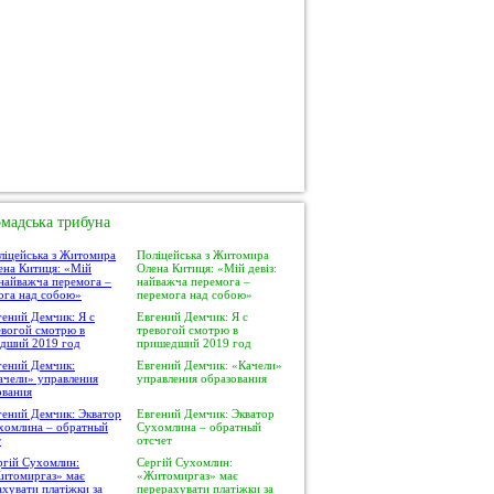
мадська трибуна
Поліцейська з Житомира
Олена Китиця: «Мій девіз:
найважча перемога –
перемога над собою»
Евгений Демчик: Я с
тревогой смотрю в
пришедший 2019 год
Евгений Демчик: «Качели»
управления образования
Евгений Демчик: Экватор
Сухомлина – обратный
отсчет
Сергій Сухомлин:
«Житомиргаз» має
перерахувати платіжки за