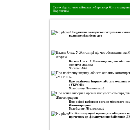
Стало відомо чим займався губернатор Житомирщини 
Порошенка
•
Авторська колонка
У Бердичеві поліцейські затримали «закл
великою кількістю доз
Василь Стах: У Житомирі під час обсте
померла людина
Василь СТАХ
Про політичну інтригу, або хто очолить
«УКРОП»
Володимир Піньковський
Про осінні вибори в органи місцевого с
Житомирщини
Володимир Піньковський
На Житомирщині проводять обшуки в оф
причетних до фінансування бойовиків Д