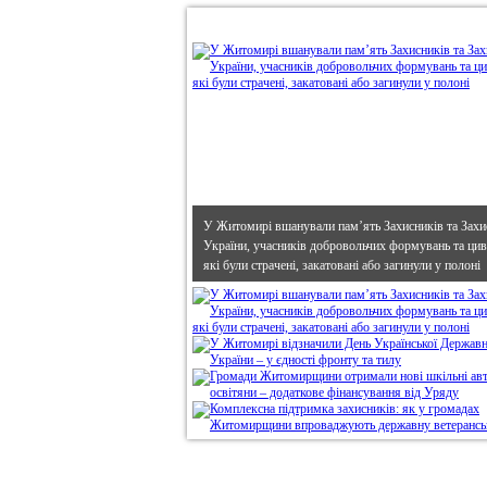
•
В епіцентрі
У Житомирі вшанували пам’ять Захисників та Захи
України, учасників добровольчих формувань та циві
які були страчені, закатовані або загинули у полоні
Дивись головне!