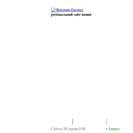
регіональний сайт новин
В епіцентрі
Громадська трибуна
Колонка політик
Субота, 08 серпня
6:08
•
Анонси