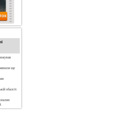
лі
овжував
виявили ще
нам
кій обалсті
опалин
А