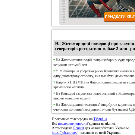
•
Ексклюзив
На Житомирщині посадовці при закупів
генераторів розтратили майже 2 млн грн
•
На Житомирщині водій, попри заборону суду, прод
керувати автомобілем
•
У Житомирі на убережжі річки Крошенка екологи 
одну двометрову огорожу, яка має бути демонтована
•
Клірик УПЦ (МП) на Житомирщині роздавав віря
кремлівські «агітки»
•
На Київщині затримали чоловіка, який в Житомирсь
викрав колишню кохану
•
На Житомирщині незаконний видобуток корисних к
очолював колишній заступник голови Луганської ОД
Программа телепередач на
TVgid.ua
.
Все
последние новости
Украины на ukr.net.
Автопродажа
Renault
для автолюбителей Украины.
https://job.ukr.net/
- вакансии со всей Украины.