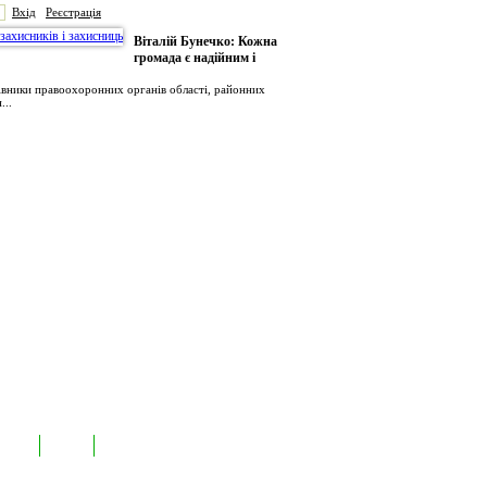
Вхід
Реєстрація
Віталій Бунечко: Кожна
громада є надійним і
рівники правоохоронних органів області, районних
...
иємств
Лідери
Контакти