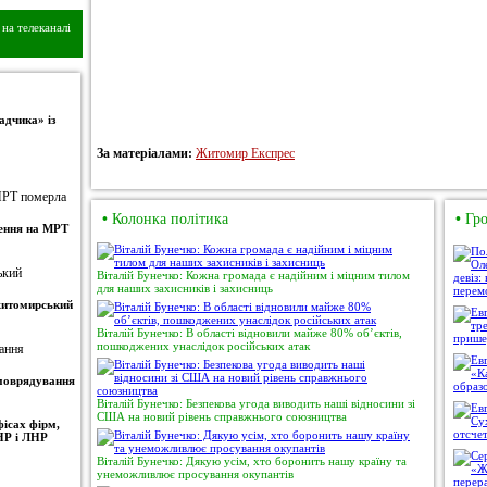
на телеканалі
адчика» із
За матеріалами:
Житомир Експрес
•
Колонка політика
•
Гро
ження на МРТ
Віталій Бунечко: Кожна громада є надійним і міцним тилом
для наших захисників і захисниць
 житомирський
Віталій Бунечко: В області відновили майже 80% об’єктів,
пошкоджених унаслідок російських атак
амоврядування
Віталій Бунечко: Безпекова угода виводить наші відносини зі
США на новий рівень справжнього союзництва
ісах фірм,
НР і ЛНР
Віталій Бунечко: Дякую усім, хто боронить нашу країну та
унеможливлює просування окупантів