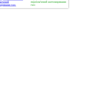
переплачений житомирянами
газ»