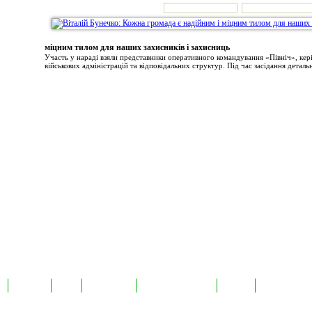
міцним тилом для наших захисників і захисниць
Участь у нараді взяли представники оперативного командування «Північ», ке
військових адміністрацій та відповідальних структур. Під час засідання детальн
а
Екслюзив
Відео
Фотоновини
Авторські публікації
TabloID
Каталог підпр