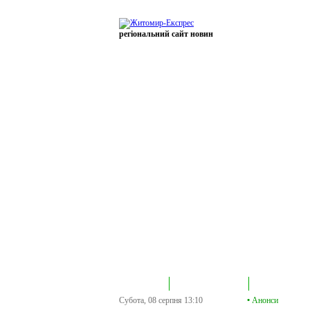
регіональний сайт новин
В епіцентрі
Громадська трибуна
Колонка політик
Субота, 08 серпня
13:10
•
Анонси