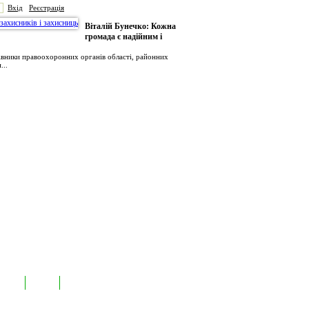
Вхід
Реєстрація
Віталій Бунечко: Кожна
громада є надійним і
рівники правоохоронних органів області, районних
...
иємств
Лідери
Контакти