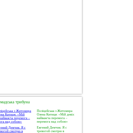
мадська трибуна
Поліцейська з Житомира
Олена Китиця: «Мій девіз:
найважча перемога –
перемога над собою»
Евгений Демчик: Я с
тревогой смотрю в