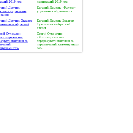
пришедший 2019 год
Евгений Демчик: «Качели»
управления образования
Евгений Демчик: Экватор
Сухомлина – обратный
отсчет
Сергій Сухомлин:
«Житомиргаз» має
перерахувати платіжки за
переплачений житомирянами
газ»