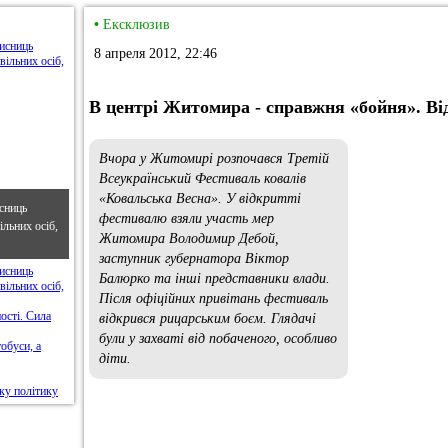
•
Ексклюзив
8 апреля 2012, 22:46
В центрі Житомира - справжня «бойня». Ві
Вчора у Житомирі розпочався Третій
Всеукраїнський Фестиваль ковалів
«Ковальська Весна». У відкритті
сниць
фестивалю взяли участь мер
льних осіб,
Житомира Володимир Дебой,
заступник губернатора Віктор
Балюрко та інші представники влади.
Після офіційних привітань фестиваль
відкрився рицарським боєм. Глядачі
були у захваті від побаченого, особливо
діти.