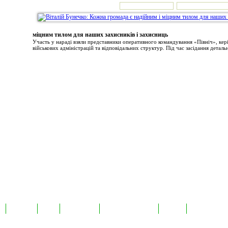
міцним тилом для наших захисників і захисниць
Участь у нараді взяли представники оперативного командування «Північ», ке
військових адміністрацій та відповідальних структур. Під час засідання детальн
а
Екслюзив
Відео
Фотоновини
Авторські публікації
TabloID
Каталог підпр