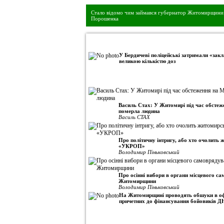
Стало відомо чим займався губернатор Житомирщини 
Порошенка
•
Авторська колонка
У Бердичеві поліцейські затримали «закл
великою кількістю доз
Василь Стах: У Житомирі під час обсте
померла людина
Василь СТАХ
Про політичну інтригу, або хто очолить
«УКРОП»
Володимир Піньковський
Про осінні вибори в органи місцевого с
Житомирщини
Володимир Піньковський
На Житомирщині проводять обшуки в оф
причетних до фінансування бойовиків Д