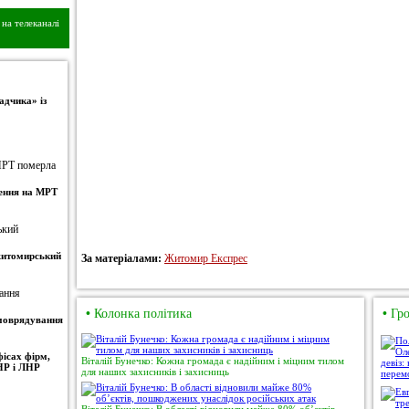
на телеканалі
адчика» із
ження на МРТ
 житомирський
За матеріалами:
Житомир Експрес
•
Колонка політика
•
Гро
амоврядування
ісах фірм,
Віталій Бунечко: Кожна громада є надійним і міцним тилом
НР і ЛНР
для наших захисників і захисниць