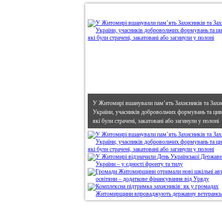
•
В епіцентрі
У Житомирі вшанували пам’ять Захисників та Захи
України, учасників добровольчих формувань та циві
які були страчені, закатовані або загинули у полоні
Дивись головне!