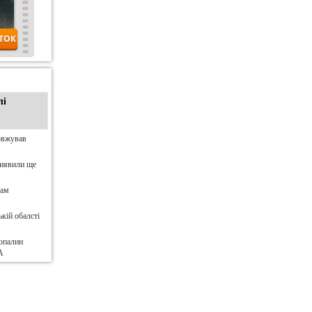
лі
овжував
виявили ще
нам
кій обалсті
опалин
А