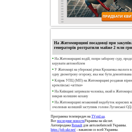
•
Ексклюзив
На Житомирщині посадовці при закупів
генераторів розтратили майже 2 млн грн
•
На Житомирщині водій, попри заборону суду, прод
керувати автомобілем
•
У Житомирі на убережжі річки Крошенка екологи 
одну двометрову огорожу, яка має бути демонтована
•
Клірик УПЦ (МП) на Житомирщині роздавав віря
кремлівські «агітки»
•
На Київщині затримали чоловіка, який в Житомирсь
викрав колишню кохану
•
На Житомирщині незаконний видобуток корисних к
очолював колишній заступник голови Луганської ОД
Программа телепередач на
TVgid.ua
.
Все
последние новости
Украины на ukr.net.
Автопродажа
Renault
для автолюбителей Украины.
https://job.ukr.net/
- вакансии со всей Украины.