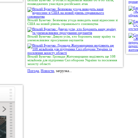
Віталій Бунечко: В області відновили майже 80% об’єктів,
пошкоджених унаслідок російських атак
Віталій Бунечко: Безпекова угода виводить наші відносини зі
США на новий рівень справжнього союзництва
Віталій Бунечко: Дякую усім, хто боронить нашу країну та
унеможливлює просування окупантів
Віталій Бунечко: Громади Житомирщини виділяють ще 108
мільйонів для підтримки Сил оборони України та посилення
захисту області
Погода
,
Новости
, загрузка...