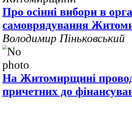
Про осінні вибори в орг
самоврядування Житом
Володимир Піньковський
На Житомирщині проводя
причетних до фінансува