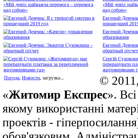
«Мій девіз: най
над собою»
Евгений Демчик:
пришедший 2019
Евгений Демчик
образования
Евгений Демчик
обратный отсчет
Сергій Сухомли
перерахувати пл
житомирянами г
© 2011
Погода
,
Новости
, загрузка...
«
Житомир Експрес
». Вс
якому використанні матері
проектів - гіперпосилання
обов'язковим. Адміністрац