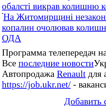
обалсті викрав колишню 
•
На Житомирщині незакон
копалин очолював колишні
ОДА
Программа телепередач н
Все
последние новости
Укр
Автопродажа
Renault
для 
https://job.ukr.net/
- ваканс
Добавить 