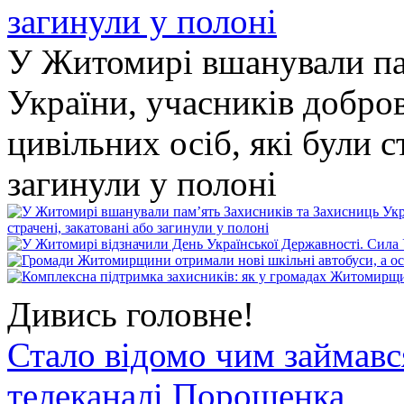
У Житомирі вшанували па
України, учасників добро
цивільних осіб, які були с
загинули у полоні
Дивись головне!
Стало відомо чим займав
телеканалі Порошенка