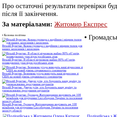
Про остаточні результати перевірки бу
після її закінчення.
За матеріалами:
Житомир Експрес
•
Колонка політика
•
Громадськ
Віталій Бунечко: Кожна громада є надійним і міцним тилом для
наших захисників і захисниць
Віталій Бунечко: В області відновили майже 80% об’єктів,
пошкоджених унаслідок російських атак
Віталій Бунечко: Безпекова угода виводить наші відносини зі
США на новий рівень справжнього союзництва
Віталій Бунечко: Дякую усім, хто боронить нашу країну та
унеможливлює просування окупантів
Віталій Бунечко: Громади Житомирщини виділяють ще 108
мільйонів для підтримки Сил оборони України та посилення
захисту області
Поліцейська з 