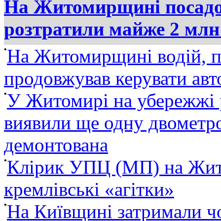
На Житомирщині посадов
розтратили майже 2 млн
•
На Житомирщині водій, п
продовжував керувати ав
•
У Житомирі на убережжі 
виявили ще одну двометро
демонтована
•
Клірик УПЦ (МП) на Жит
кремлівські «агітки»
•
На Київщині затримали ч