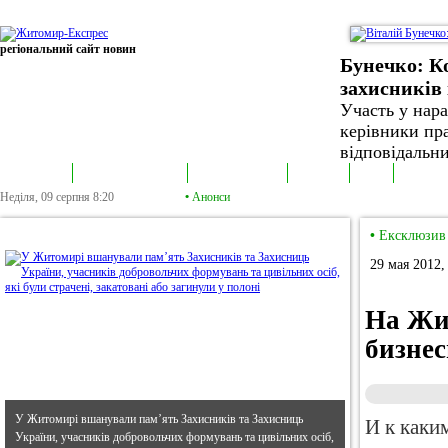
регіональний сайт новин
Бунечко: К
захисників 
Участь у нар
керівники пра
відповідальни
В епіцентрі
Громадська трибуна
Колонка політика
Екслюзив
Відео
Фотонов
Неділя, 09 серпня
8:20
•
Анонси
•
В епіцентрі
•
Ексклюзив
29 мая 2012,
На Жи
бизнес
У Житомирі вшанували пам’ять Захисників та Захисниць
И к каки
України, учасників добровольчих формувань та цивільних осіб,