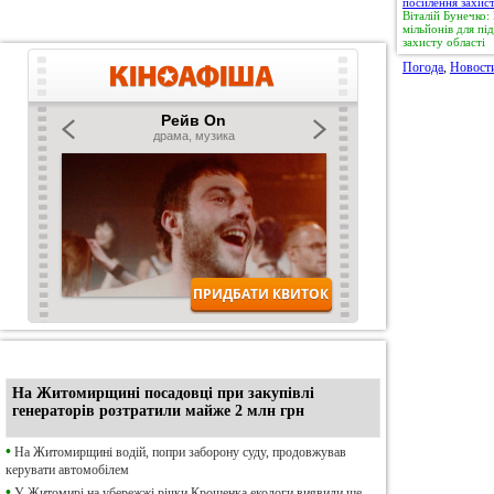
Віталій Бунечко
мільйонів для п
захисту області
Погода
,
Новост
•
Ексклюзив
На Житомирщині посадовці при закупівлі
генераторів розтратили майже 2 млн грн
•
На Житомирщині водій, попри заборону суду, продовжував
керувати автомобілем
•
У Житомирі на убережжі річки Крошенка екологи виявили ще