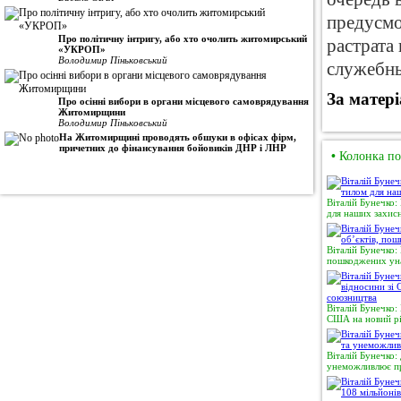
предусмо
Про політичну інтригу, або хто очолить житомирський
растрата
«УКРОП»
Володимир Піньковський
служебны
За матер
Про осінні вибори в органи місцевого самоврядування
Житомирщини
Володимир Піньковський
На Житомирщині проводять обшуки в офісах фірм,
причетних до фінансування бойовиків ДНР і ЛНР
•
Колонка по
Віталій Бунечко:
для наших захисн
Віталій Бунечко:
пошкоджених уна
Віталій Бунечко:
США на новий рі
Віталій Бунечко:
унеможливлює пр