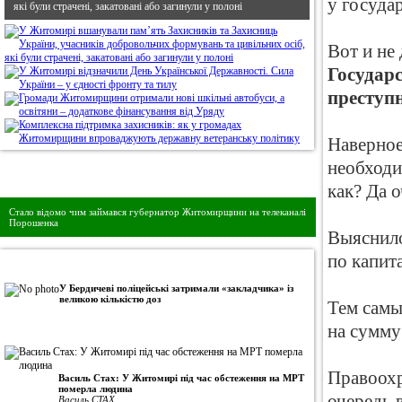
у госуда
які були страчені, закатовані або загинули у полоні
Вот и не
Государ
преступ
Наверное
необходи
Дивись головне!
как? Да 
Стало відомо чим займався губернатор Житомирщини на телеканалі
Порошенка
Выяснило
по капит
•
Авторська колонка
У Бердичеві поліцейські затримали «закладчика» із
великою кількістю доз
Тем самы
на сумму
Правоохр
Василь Стах: У Житомирі під час обстеження на МРТ
померла людина
очередь 
Василь СТАХ