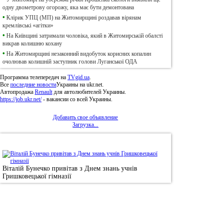
одну двометрову огорожу, яка має бути демонтована
•
Клірик УПЦ (МП) на Житомирщині роздавав вірянам
кремлівські «агітки»
•
На Київщині затримали чоловіка, який в Житомирській обалсті
викрав колишню кохану
•
На Житомирщині незаконний видобуток корисних копалин
очолював колишній заступник голови Луганської ОДА
Программа телепередач на
TVgid.ua
.
Все
последние новости
Украины на ukr.net.
Автопродажа
Renault
для автолюбителей Украины.
https://job.ukr.net/
- вакансии со всей Украины.
Добавить свое объявление
Загрузка...
•
Фотоновини
Віталій Бунечко привітав з Днем знань учнів
Гришковецької гімназії
© 2011, Регіональний сайт новин «
Житомир Ек
якому використанні матеріалів посилання (для і