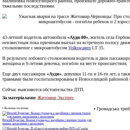
Малиновка Новоселицкого района, произошло дорожно-трансп
тяжелыми последствиями.
43-летний водитель автомобиля
«Ауди-80»
, житель села Горбов
неизвестным пока причинам выехал на встречную полосу движ
столкновение с микроавтобусом
Volkswagen
LT 35.
В результате лобового столкновения водитель и двое пассажир
женщина и 9-летняя девочка, погибли на месте происшествия.
Еще двух пассажирок
«Ауди»
, девушки 11-ти и 16-ти лет, а та
травмами были госпитализированы в Новоселицкой районной
Сейчас выясняются обстоятельства ДТП.
За матеріалами:
Житомир Экспрес
•
Колонка політика
•
Громадська триб
Віталій Бунечко: Кожна громада є надійним і міцним тилом для
наших захисників і захисниць