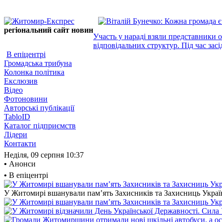
регіональний сайт новин
Участь у нараді взяли представники 
відповідальних структур. Під час засі
В епіцентрі
Громадська трибуна
Колонка політика
Екслюзив
Відео
Фотоновини
Авторські публікації
TabloID
Каталог підприємств
Лідери
Контакти
Неділя, 09 серпня
10:37
•
Анонси
•
В епіцентрі
У Житомирі вшанували пам’ять Захисників та Захисниць України,