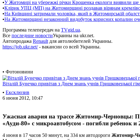
•
У Житомирі на убережжі річки Крошенка екологи виявили ще 
•
Клірик УПЦ (МП) на Житомирщині роздавав вірянам кремлівсь
•
На Київщині затримали чоловіка, який в Житомирській обалс
•
На Житомирщині незаконний видобуток корисних копалин оч
Программа телепередач на
TVgid.ua
.
Все
последние новости
Украины на ukr.net.
Автопродажа
Renault
для автолюбителей Украины.
https://job.ukr.net/
- вакансии со всей Украины.
•
Фотоновини
Віталій Бунечко привітав з Днем знань учнів Гришковецької гім
•
Ексклюзив
6 июня 2012, 10:47
Ужасная авария на трассе Житомир-Черновцы: П
«Ауди-80» с микроавтобусом - погибли ребенок и
4 июня в 17 часов 50 минут, на 334 км автодороги
Житомир-Ч