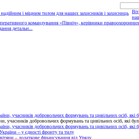
Віт
наш
оперативного командування «Північ», керівники правоохоронних о
дання детальн...
 учасників добровольчих формувань та цивільних осіб, які були 