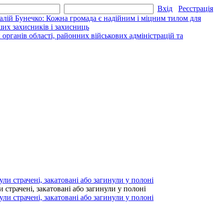
Вхід
Реєстрація
алій Бунечко: Кожна громада є надійним і міцним тилом для
их захисників і захисниць
рганів області, районних військових адміністрацій та
страчені, закатовані або загинули у полоні