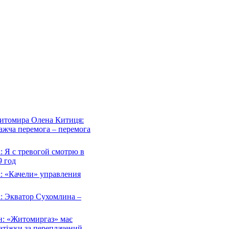
Житомира Олена Китиця:
важча перемога – перемога
 Я с тревогой смотрю в
 год
: «Качели» управления
: Экватор Сухомлина –
н: «Житомиргаз» має
атіжки за переплачений