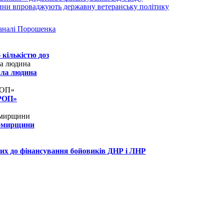
аналі Порошенка
 кількістю доз
рла людина
КРОП»
томирщини
их до фінансування бойовиків ДНР і ЛНР