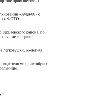
ортное происшествие с
о Герцаевского района, по
ения, где совершил
ов легковушки, 66-летняя
кже водителя микроавтобуса с
 больницы.
уна