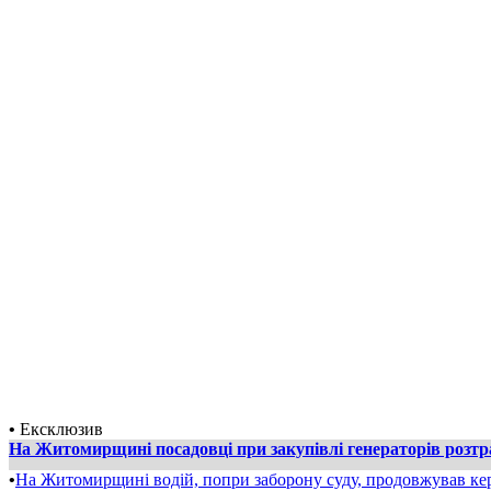
•
Ексклюзив
На Житомирщині посадовці при закупівлі генераторів розт
•
На Житомирщині водій, попри заборону суду, продовжував ке