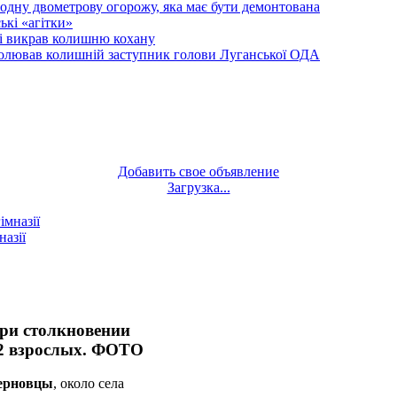
одну двометрову огорожу, яка має бути демонтована
кі «агітки»
ті викрав колишню кохану
олював колишній заступник голови Луганської ОДА
Добавить свое объявление
Загрузка...
назії
ри столкновении
 2 взрослых. ФОТО
ерновцы
, около села