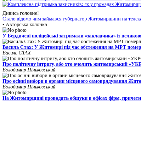
Дивись головне!
Стало відомо чим займався губернатор Житомирщини на телек
•
Авторська колонка
У Бердичеві поліцейські затримали «закладчика» із великою
Василь Стах: У Житомирі під час обстеження на МРТ поме
Василь СТАХ
Про політичну інтригу, або хто очолить житомирський «У
Володимир Піньковський
Про осінні вибори в органи місцевого самоврядування Жи
Володимир Піньковський
На Житомирщині проводять обшуки в офісах фірм, причетн