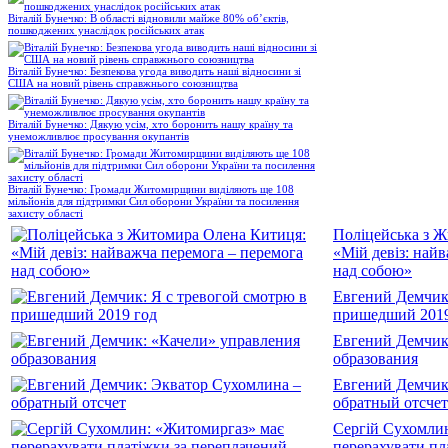
Віталій Бунечко: В області відновили майже 80% об’єктів,
пошкоджених унаслідок російських атак
Віталій Бунечко: Безпекова угода виводить наші відносини зі
США на новий рівень справжнього союзництва
Віталій Бунечко: Дякую усім, хто боронить нашу країну та
унеможливлює просування окупантів
Віталій Бунечко: Громади Житомирщини виділяють ще 108
мільйонів для підтримки Сил оборони України та посилення
захисту області
Поліцейська з 
«Мій девіз: най
над собою»
Евгений Демчик:
пришедший 2019
Евгений Демчик
образования
Евгений Демчик
обратный отсчет
Сергій Сухомли
перерахувати пл