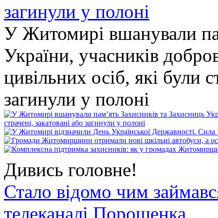
У Житомирі вшанували па
України, учасників добро
цивільних осіб, які були с
загинули у полоні
Дивись головне!
Стало відомо чим займав
телеканалі Порошенка