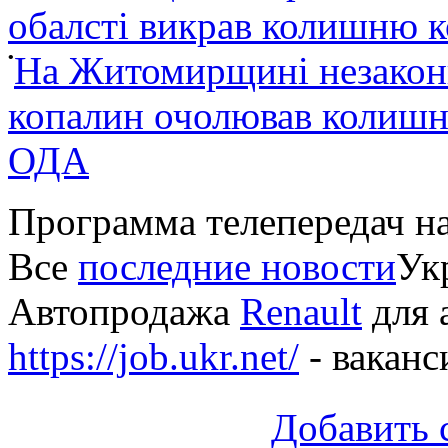
обалсті викрав колишню 
•
На Житомирщині незакон
копалин очолював колишні
ОДА
Программа телепередач н
Все
последние новости
Укр
Автопродажа
Renault
для 
https://job.ukr.net/
- ваканс
Добавить 