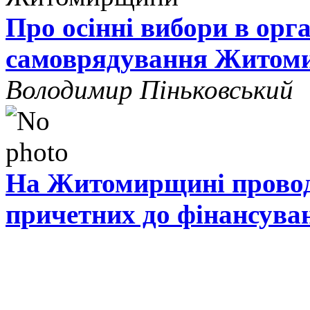
Про осінні вибори в орг
самоврядування Житом
Володимир Піньковський
На Житомирщині проводя
причетних до фінансува