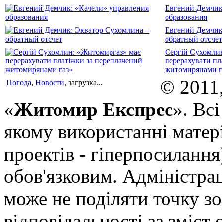
Евгений Демчик
образования
Евгений Демчик
обратный отсчет
Сергій Сухомли
перерахувати пл
житомирянами г
© 2011
Погода
,
Новости
, загрузка...
«
Житомир Експрес
». Вс
якому використанні матері
проектів - гіперпосилання
обов'язковим. Адміністрац
може не поділяти точку зор
відповідальності за зміст 