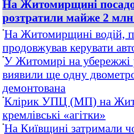
На Житомирщині посадов
розтратили майже 2 млн
•
На Житомирщині водій, п
продовжував керувати ав
•
У Житомирі на убережжі 
виявили ще одну двометро
демонтована
•
Клірик УПЦ (МП) на Жит
кремлівські «агітки»
•
На Київщині затримали ч