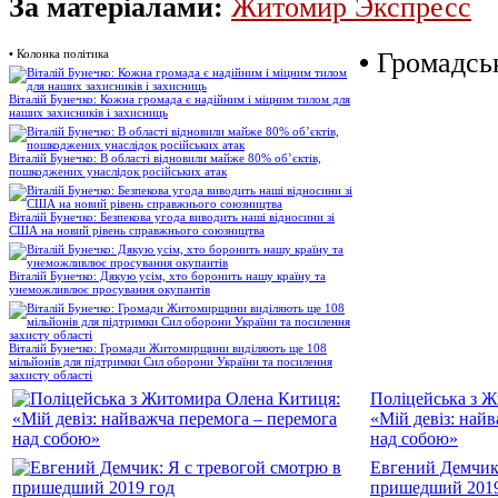
За матеріалами:
Житомир Экспресс
•
Колонка політика
•
Громадськ
Віталій Бунечко: Кожна громада є надійним і міцним тилом для
наших захисників і захисниць
Віталій Бунечко: В області відновили майже 80% об’єктів,
пошкоджених унаслідок російських атак
Віталій Бунечко: Безпекова угода виводить наші відносини зі
США на новий рівень справжнього союзництва
Віталій Бунечко: Дякую усім, хто боронить нашу країну та
унеможливлює просування окупантів
Віталій Бунечко: Громади Житомирщини виділяють ще 108
мільйонів для підтримки Сил оборони України та посилення
захисту області
Поліцейська з 
«Мій девіз: най
над собою»
Евгений Демчик:
пришедший 2019