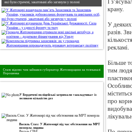
І з’ясува
які були страчені, закатовані або загинули у полоні
крану.
У деяких
разів. Зв
кількост
рекламі.
Дивись головне!
Більше то
тим людя
Стало відомо чим займався губернатор Житомирщини на телеканалі
Порошенка
пластико
Особливо
•
Авторська колонка
міститьс
У Бердичеві поліцейські затримали «закладчика» із
великою кількістю доз
про корис
видобува
лікувальн
Василь Стах: У Житомирі під час обстеження на МРТ
померла людина
По-перше,
Василь СТАХ