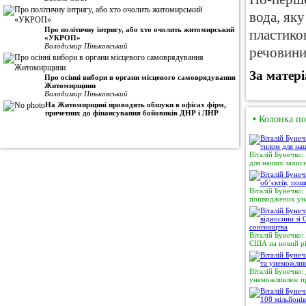
вода, як
Про політичну інтригу, або хто очолить житомирський
пластико
«УКРОП»
Володимир Піньковський
речовини
За матер
Про осінні вибори в органи місцевого самоврядування
Житомирщини
Володимир Піньковський
На Житомирщині проводять обшуки в офісах фірм,
причетних до фінансування бойовиків ДНР і ЛНР
•
Колонка по
Віталій Бунечко:
для наших захисн
Віталій Бунечко:
пошкоджених уна
Віталій Бунечко:
США на новий рі
Віталій Бунечко:
унеможливлює пр