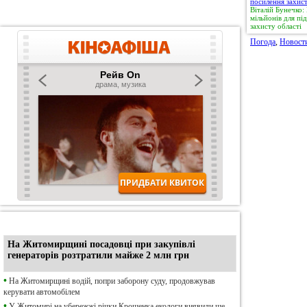
Віталій Бунечко
мільйонів для п
захисту області
Погода
,
Новост
•
Ексклюзив
На Житомирщині посадовці при закупівлі
генераторів розтратили майже 2 млн грн
•
На Житомирщині водій, попри заборону суду, продовжував
керувати автомобілем
•
У Житомирі на убережжі річки Крошенка екологи виявили ще