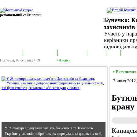
регіональний сайт новин
Бунечко: К
захисників 
Участь у нар
керівники пра
відповідальни
В епіцентрі
Громадська трибуна
Колонка політика
Екслюзив
Відео
Фотонов
П'ятниця, 07 серпня
14:59
•
Анонси
•
В епіцентрі
•
Ексклюзив
2 июля 2012,
Бутиль
крану
У Житомирі вшанували пам’ять Захисників та Захисниць
Канадсь
України, учасників добровольчих формувань та цивільних осіб,