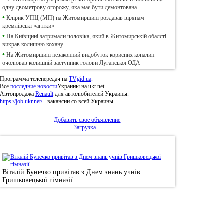
одну двометрову огорожу, яка має бути демонтована
•
Клірик УПЦ (МП) на Житомирщині роздавав вірянам
кремлівські «агітки»
•
На Київщині затримали чоловіка, який в Житомирській обалсті
викрав колишню кохану
•
На Житомирщині незаконний видобуток корисних копалин
очолював колишній заступник голови Луганської ОДА
Программа телепередач на
TVgid.ua
.
Все
последние новости
Украины на ukr.net.
Автопродажа
Renault
для автолюбителей Украины.
https://job.ukr.net/
- вакансии со всей Украины.
Добавить свое объявление
Загрузка...
•
Фотоновини
Віталій Бунечко привітав з Днем знань учнів
Гришковецької гімназії
© 2011, Регіональний сайт новин «
Житомир Ек
якому використанні матеріалів посилання (для і