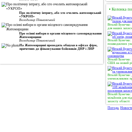
•
Колонка по
Про політичну інтригу, або хто очолить житомирський
«УКРОП»
Володимир Піньковський
Віталій Бунечко:
для наших захисн
Про осінні вибори в органи місцевого самоврядування
Житомирщини
Віталій Бунечко:
Володимир Піньковський
пошкоджених уна
На Житомирщині проводять обшуки в офісах фірм,
причетних до фінансування бойовиків ДНР і ЛНР
Віталій Бунечко:
США на новий рі
Віталій Бунечко:
унеможливлює пр
Віталій Бунечко
мільйонів для п
захисту області
Погода
,
Новост