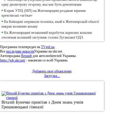
одну двометрову огорожу, яка має бути демонтована
•
Клірик УПЦ (МП) на Житомирщині роздавав вірянам
кремлівські «агітки»
•
На Київщині затримали чоловіка, який в Житомирській обалсті
викрав колишню кохану
•
На Житомирщині незаконний видобуток корисних копалин
очолював колишній заступник голови Луганської ОДА
Программа телепередач на
TVgid.ua
.
Все
последние новости
Украины на ukr.net.
Автопродажа
Renault
для автолюбителей Украины.
https://job.ukr.net/
- вакансии со всей Украины.
Добавить свое объявление
Загрузка...
•
Фотоновини
Віталій Бунечко привітав з Днем знань учнів
Гришковецької гімназії
© 2011, Регіональний сайт новин «
Житомир Ек
якому використанні матеріалів посилання (для і