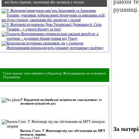
районі т
які були страчені, закатовані або загинули у полоні
рушниці.
Дивись головне!
Стало відомо чим займався губернатор Житомирщини на телеканалі
Порошенка
•
Авторська колонка
У Бердичеві поліцейські затримали «закладчика» із
великою кількістю доз
За матер
Василь Стах: У Житомирі під час обстеження на МРТ
померла людина
Василь СТАХ