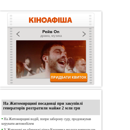
•
Ексклюзив
На Житомирщині посадовці при закупівлі
генераторів розтратили майже 2 млн грн
•
На Житомирщині водій, попри заборону суду, продовжував
керувати автомобілем
•
У Житомирі на убережжі річки Крошенка екологи виявили ще