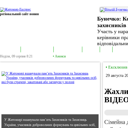
регіональний сайт новин
Бунечко: К
захисників 
Участь у нар
керівники пра
відповідальни
В епіцентрі
Громадська трибуна
Колонка політика
Екслюзив
Відео
Фотонов
Неділя, 09 серпня
8:21
•
Анонси
•
В епіцентрі
•
Ексклюзив
29 августа 2
Жахлив
ВІДЕ
У Житомирі вшанували пам’ять Захисників та Захисниць
Сімейна 
України, учасників добровольчих формувань та цивільних осіб,