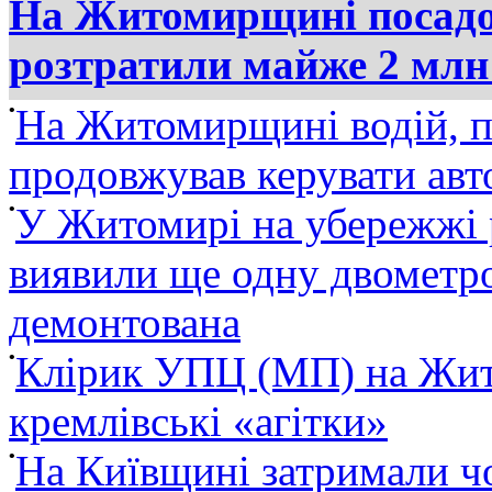
На Житомирщині посадов
розтратили майже 2 млн
•
На Житомирщині водій, п
продовжував керувати ав
•
У Житомирі на убережжі 
виявили ще одну двометро
демонтована
•
Клірик УПЦ (МП) на Жит
кремлівські «агітки»
•
На Київщині затримали ч