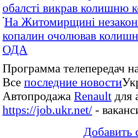
обалсті викрав колишню 
•
На Житомирщині незакон
копалин очолював колишні
ОДА
Программа телепередач н
Все
последние новости
Укр
Автопродажа
Renault
для 
https://job.ukr.net/
- ваканс
Добавить 