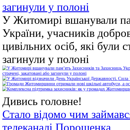
У Житомирі вшанували па
України, учасників добро
цивільних осіб, які були с
загинули у полоні
Дивись головне!
Стало відомо чим займав
телеканалі Порошенка