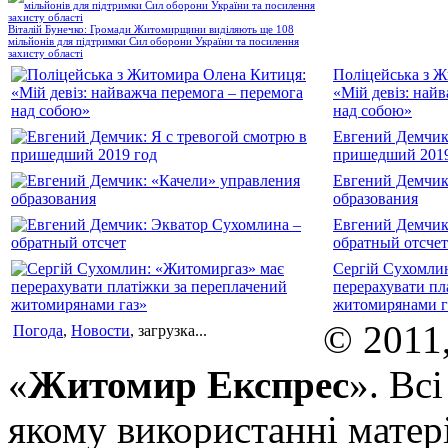
Віталій Бунечко: Громади Житомирщини виділяють ще 108
мільйонів для підтримки Сил оборони України та посилення
захисту області
Поліцейська з 
«Мій девіз: най
над собою»
Евгений Демчик:
пришедший 2019
Евгений Демчик
образования
Евгений Демчик
обратный отсчет
Сергій Сухомли
перерахувати пл
житомирянами г
© 2011
Погода
,
Новости
, загрузка...
«
Житомир Експрес
». Вс
якому використанні матері