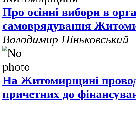
Про осінні вибори в орг
самоврядування Житом
Володимир Піньковський
На Житомирщині проводя
причетних до фінансува