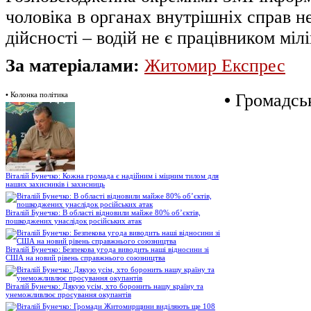
чоловіка в органах внутрішніх справ не
дійсності – водій не є працівником міліц
За матеріалами:
Житомир Експрес
•
Колонка політика
•
Громадськ
Віталій Бунечко: Кожна громада є надійним і міцним тилом для
наших захисників і захисниць
Віталій Бунечко: В області відновили майже 80% об’єктів,
пошкоджених унаслідок російських атак
Віталій Бунечко: Безпекова угода виводить наші відносини зі
США на новий рівень справжнього союзництва
Віталій Бунечко: Дякую усім, хто боронить нашу країну та
унеможливлює просування окупантів