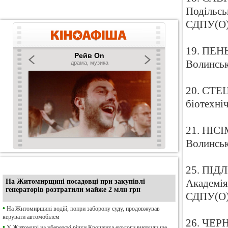
Подільсь
СДПУ(О
19. ПЕНЬ
Волинськ
20. СТЕЦ
біотехні
21. НІСІ
Волинськ
•
Ексклюзив
25. ПІДЛ
На Житомирщині посадовці при закупівлі
Академія
генераторів розтратили майже 2 млн грн
СДПУ(О
•
На Житомирщині водій, попри заборону суду, продовжував
керувати автомобілем
26. ЧЕРН
•
У Житомирі на убережжі річки Крошенка екологи виявили ще