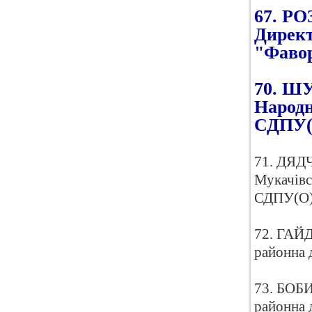
67. РО
Директ
"Фаво
70. ШУ
Народн
СДПУ(
71. ДЯДЧ
Мукачівс
СДПУ(О
72. ГАЙД
районна 
73. БОБИ
районна 