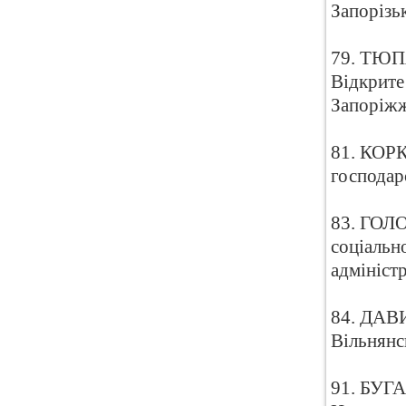
Запорізь
79. ТЮПА
Відкрите
Запоріж
81. КОРК
господар
83. ГОЛО
соціальн
адмініст
84. ДАВИ
Вільнянс
91. БУГА