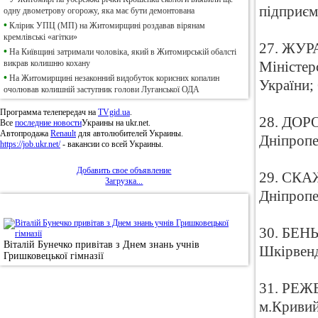
підприєм
одну двометрову огорожу, яка має бути демонтована
•
Клірик УПЦ (МП) на Житомирщині роздавав вірянам
кремлівські «агітки»
27. ЖУРА
•
На Київщині затримали чоловіка, який в Житомирській обалсті
викрав колишню кохану
Міністер
•
На Житомирщині незаконний видобуток корисних копалин
України
очолював колишній заступник голови Луганської ОДА
Программа телепередач на
TVgid.ua
.
28. ДОРО
Все
последние новости
Украины на ukr.net.
Автопродажа
Renault
для автолюбителей Украины.
Дніпропе
https://job.ukr.net/
- вакансии со всей Украины.
Добавить свое объявление
29. СКАЖ
Загрузка...
Дніпропе
•
Фотоновини
30. БЕНЬ
Віталій Бунечко привітав з Днем знань учнів
Шкірвенд
Гришковецької гімназії
31. РЕЖЕ
м.Кривий