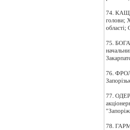
74. КАЩУ
голови; 
області;
75. БОГА
начальни
Закарпат
76. ФРОЛ
Запорізь
77. ОДЕР
акціонер
"Запоріж
78. ГАРМ