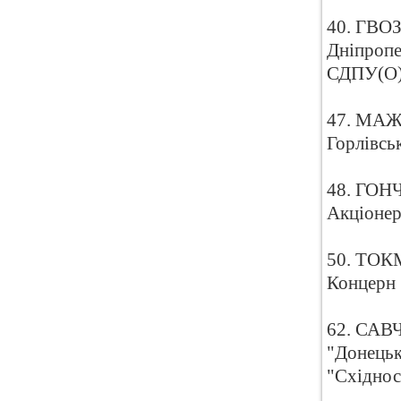
40. ГВОЗ
Дніпропе
СДПУ(О
47. МАЖА
Горлівсь
48. ГОНЧ
Акціонер
50. ТОКМ
Концерн 
62. САВЧ
"Донецьк
"Східнос