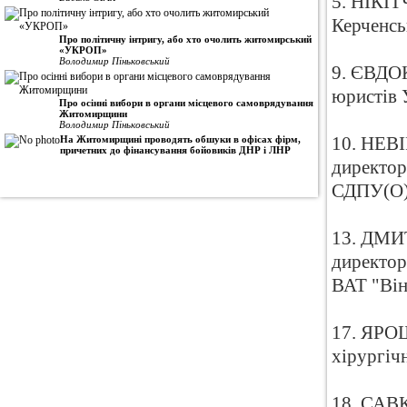
5. НІКІТ
Керченсь
Про політичну інтригу, або хто очолить житомирський
«УКРОП»
Володимир Піньковський
9. ЄВДОК
юристів 
Про осінні вибори в органи місцевого самоврядування
Житомирщини
Володимир Піньковський
На Житомирщині проводять обшуки в офісах фірм,
10. НЕВІ
причетних до фінансування бойовиків ДНР і ЛНР
директор
СДПУ(О
13. ДМИТ
директор
ВАТ "Він
17. ЯРОШ
хірургіч
18. САВК