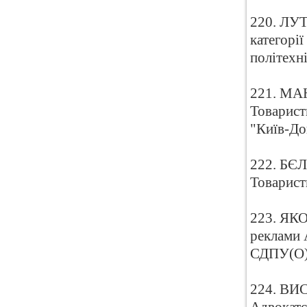
220. ЛУТ
категорі
політехн
221. МА
Товарист
"Київ-До
222. БЄЛ
Товарист
223. ЯКО
реклами 
СДПУ(О
224. ВИС