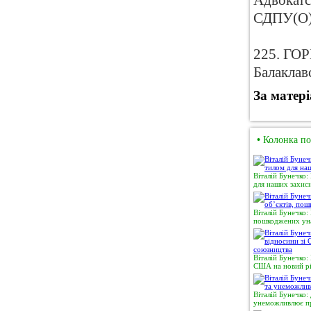
Адвокатс
СДПУ(О
225. ГОР
Балаклав
За матер
•
Колонка по
Віталій Бунечко:
для наших захисн
Віталій Бунечко:
пошкоджених уна
Віталій Бунечко:
США на новий рі
Віталій Бунечко:
унеможливлює пр