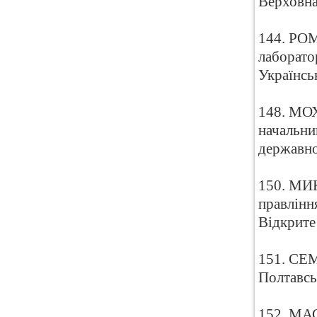
Верховна
144. РО
лаборато
Українсь
148. МО
начальни
державно
150. МИ
правлінн
Відкрите
151. СЕМ
Полтавсь
152. МАС