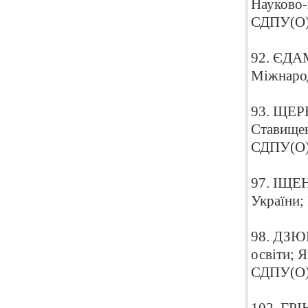
Науково-
СДПУ(О
92. ЄДАМ
Міжнарод
93. ЩЕРБ
Ставищен
СДПУ(О
97. ІЩЕН
України;
98. ДЗЮБ
освіти; 
СДПУ(О