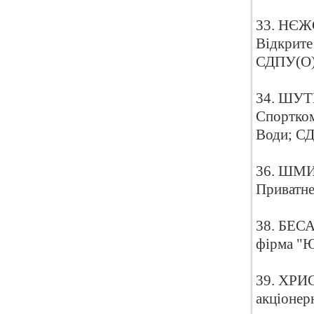
33. НЄЖЄ
Відкрите
СДПУ(О
34. ШУТЕ
Спортком
Води; С
36. ШМИР
Приватне
38. БЕСА
фірма "Ю
39. ХРИС
акціонер