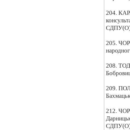
204. КАР
консульт
СДПУ(О
205. ЧОР
народног
208. ТОД
Бобровиц
209. ПОЛ
Бахмацьк
212. ЧОР
Дарницьк
СДПУ(О