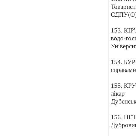
Товарист
СДПУ(О
153. КІР
водо-гос
Універси
154. БУР
справами
155. КР
лікар
Дубенськ
156. ПЕТ
Дубровиц