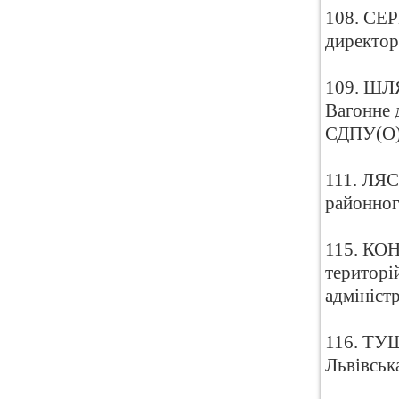
108. СЕР
директор
109. ШЛЯ
Вагонне д
СДПУ(О
111. ЛЯС
районног
115. КОН
територі
адмініст
116. ТУ
Львівськ