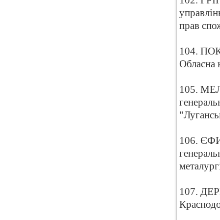
102. ГРІ
управлін
прав спо
104. ПОК
Обласна 
105. МЕЛ
генераль
"Лугансь
106. ЄФИ
генераль
металург
107. ДЕР
Краснодо