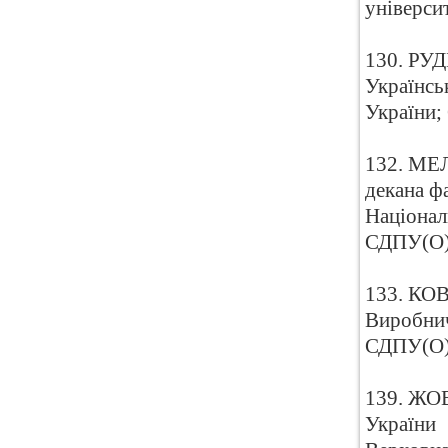
універси
130. РУД
Українсь
України
132. МЕЛ
декана фа
Націонал
СДПУ(О
133. КО
Виробнич
СДПУ(О
139. ЖОВ
України