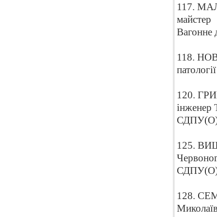
117. МАЛ
майстер
Вагонне 
118. НОВ
патологі
120. ГРИ
інженер 
СДПУ(О
125. ВИШ
Червоног
СДПУ(О
128. СЕМ
Миколаїв