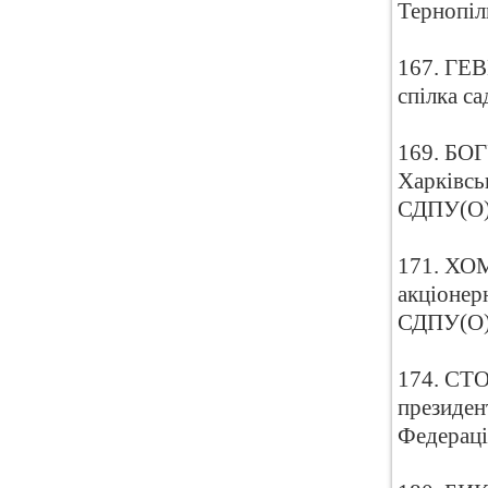
Тернопіл
167. ГЕВ
спілка с
169. БО
Харківсь
СДПУ(О
171. ХОМ
акціонер
СДПУ(О
174. СТО
президен
Федераці