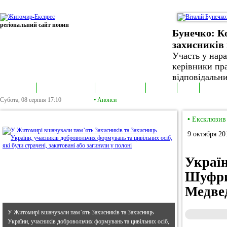
регіональний сайт новин
Бунечко: К
захисників 
Участь у нар
керівники пра
відповідальни
В епіцентрі
Громадська трибуна
Колонка політика
Екслюзив
Відео
Фотонов
Субота, 08 серпня
17:10
•
Анонси
•
В епіцентрі
•
Ексклюзив
9 октября 20
Україн
Шуфрич
Медве
У Житомирі вшанували пам’ять Захисників та Захисниць
України, учасників добровольчих формувань та цивільних осіб,