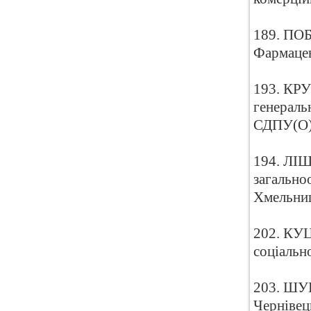
189. ПОБ
Фармацев
193. КРУ
генераль
СДПУ(О
194. ЛІЩ
загально
Хмельниц
202. КУЦ
соціальн
203. ШУ
Чернівец