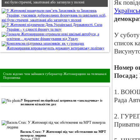
Як пові
які були страчені, закатовані або загинули у полоні
Українсь
демократ
У суботу
список к
Висунуто 
Дивись головне!
Номер ок
Стало відомо чим займався губернатор Житомирщини на телеканалі
Посада; 
Порошенка
1. ВОЮШ 
•
Авторська колонка
Рада Авт
У Бердичеві поліцейські затримали «закладчика» із
великою кількістю доз
2. ГУРЕП
Приватн
Василь Стах: У Житомирі під час обстеження на МРТ
померла людина
Василь СТАХ