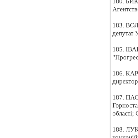
180. БИК
Агентств
183. ВО
депутат 
185. ІВА
"Прогре
186. КАР
директор
187. ПАС
Горноста
області;
188. ЛУК
комерцій