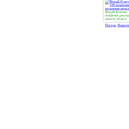
Віталій Бунечко
мільйонів для п
захисту області
Погода
,
Новост
© 2011, Регіональний сайт новин «
Житомир Ек
якому використанні матеріалів посилання (для і
expreszt.com.ua
є обов'язковим. Адміністрація 
поділяти точку зору авторів і не несе відпо
матеріалів.