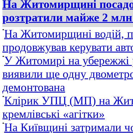
На Житомирщині посадов
розтратили майже 2 млн
•
На Житомирщині водій, п
продовжував керувати ав
•
У Житомирі на убережжі 
виявили ще одну двометро
демонтована
•
Клірик УПЦ (МП) на Жит
кремлівські «агітки»
•
На Київщині затримали ч