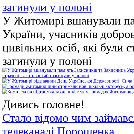
У Житомирі вшанували па
України, учасників добро
цивільних осіб, які були с
загинули у полоні
Дивись головне!
Стало відомо чим займав
телеканалі Порошенка