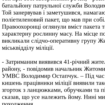
батальйону патрульної служби Володи
Той занервував і заметушився, намагаю
поліетиленовий пакет, що мав при собі
Правоохоронці оглянули вміст пакета 
характерну рослинну масу. На місце по
викликали слідчо-оперативну групу Ж
міськвідділу міліції.
- Затриманим виявився 41-річний жите
району, - повідомив начальник Житом
УМВС Володимир Остапчук. – Під час 
кишень працівники міліції виявили та
згорток з ланцюжками, обручками та п
сказав, що усе належить йому. Нині ми
походження