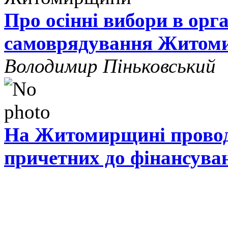
Про осінні вибори в орг
самоврядування Житом
Володимир Піньковський
На Житомирщині проводя
причетних до фінансува