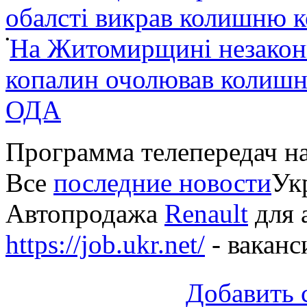
обалсті викрав колишню 
•
На Житомирщині незакон
копалин очолював колишні
ОДА
Программа телепередач н
Все
последние новости
Укр
Автопродажа
Renault
для 
https://job.ukr.net/
- ваканс
Добавить 