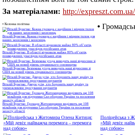
За матеріалами:
http://expreszt.com.ua/
•
Колонка політика
•
Громадськ
Віталій Бунечко: Кожна громада є надійним і міцним тилом для
наших захисників і захисниць
Віталій Бунечко: В області відновили майже 80% об’єктів,
пошкоджених унаслідок російських атак
Віталій Бунечко: Безпекова угода виводить наші відносини зі
США на новий рівень справжнього союзництва
Віталій Бунечко: Дякую усім, хто боронить нашу країну та
унеможливлює просування окупантів
Віталій Бунечко: Громади Житомирщини виділяють ще 108
мільйонів для підтримки Сил оборони України та посилення
захисту області
Поліцейська з 
«Мій девіз: най
над собою»