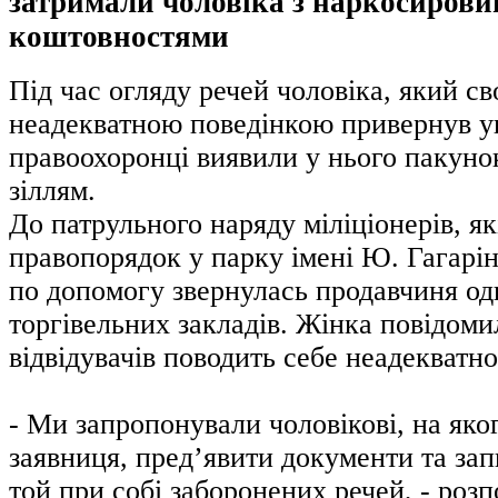
затримали чоловіка з наркосирови
коштовностями
Під час огляду речей чоловіка, який с
неадекватною поведінкою привернув у
правоохоронці виявили у нього пакуно
зіллям.
До патрульного наряду міліціонерів, як
правопорядок у парку імені Ю. Гагарін
по допомогу звернулась продавчиня одн
торгівельних закладів. Жінка повідоми
відвідувачів поводить себе неадекватно
- Ми запропонували чоловікові, на яко
заявниця, пред’явити документи та зап
той при собі заборонених речей, - розп