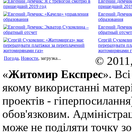
Евгений Демчик:
пришедший 2019
Евгений Демчик
образования
Евгений Демчик
обратный отсчет
Сергій Сухомли
перерахувати пл
житомирянами г
© 2011
Погода
,
Новости
, загрузка...
«
Житомир Експрес
». Вс
якому використанні матері
проектів - гіперпосилання
обов'язковим. Адміністрац
може не поділяти точку зор