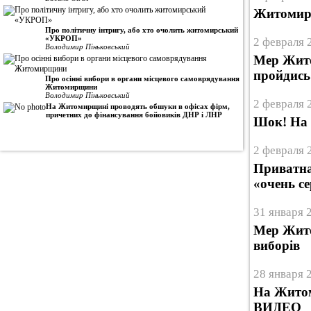
Житомирс
Про політичну інтригу, або хто очолить житомирський
«УКРОП»
2 февраля 
Володимир Піньковський
Мер Житом
пройдись
Про осінні вибори в органи місцевого самоврядування
Житомирщини
Володимир Піньковський
2 февраля 
На Житомирщині проводять обшуки в офісах фірм,
причетних до фінансування бойовиків ДНР і ЛНР
Шок! На 
2 февраля 
Приватна
«очень с
31 января 
Мер Жито
виборів
28 января 
На Житом
ВИДЕО