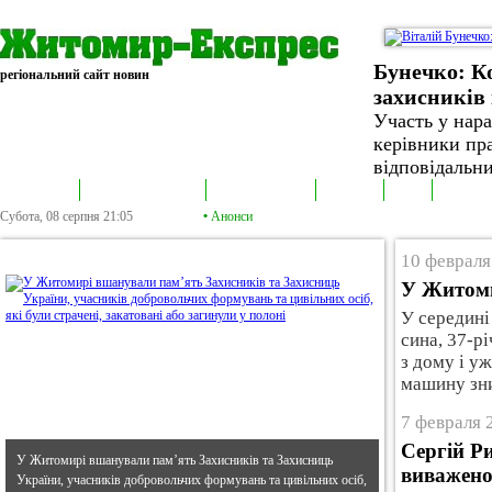
Бунечко: К
регіональний сайт новин
захисників 
Участь у нар
керівники пра
відповідальни
В епіцентрі
Громадська трибуна
Колонка політика
Екслюзив
Відео
Фотонов
Субота, 08 серпня
21:05
•
Анонси
•
В епіцентрі
10 февраля
У Житоми
У середині
сина, 37-р
з дому і у
машину зник
7 февраля 
Сергій Р
У Житомирі вшанували пам’ять Захисників та Захисниць
виважено
України, учасників добровольчих формувань та цивільних осіб,