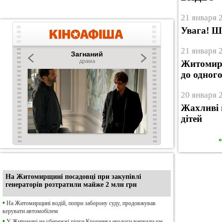
21 января 
Увага! Ш
21 января 
Житомирщ
до одног
20 января 
Жахливі п
дітей
•
Ексклюзив
На Житомирщині посадовці при закупівлі
генераторів розтратили майже 2 млн грн
•
На Житомирщині водій, попри заборону суду, продовжував
керувати автомобілем
•
У Житомирі на убережжі річки Крошенка екологи виявили ще