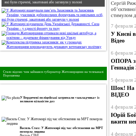
які були страчені, закатовані або загинули у полоні
Сергій Риж
об’єктивно
стимулом 
7 февраля 
У Києві в
Відео
6 февраля 
ОПОРА за
Дивись головне!
Геннадія
Стало відомо чим займався губернатор Житомирщини на телеканалі
Порошенка
5 февраля 
Шок! На 
•
Авторська колонка
ВІДЕО
У Бердичеві поліцейські затримали «закладчика» із
великою кількістю доз
4 февраля 
Юрій Бой
вжити неп
Василь Стах: У Житомирі під час обстеження на МРТ
померла людина
4 февраля 
Василь СТАХ