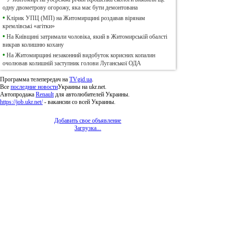
одну двометрову огорожу, яка має бути демонтована
•
Клірик УПЦ (МП) на Житомирщині роздавав вірянам
кремлівські «агітки»
•
На Київщині затримали чоловіка, який в Житомирській обалсті
викрав колишню кохану
•
На Житомирщині незаконний видобуток корисних копалин
очолював колишній заступник голови Луганської ОДА
Программа телепередач на
TVgid.ua
.
Все
последние новости
Украины на ukr.net.
Автопродажа
Renault
для автолюбителей Украины.
https://job.ukr.net/
- вакансии со всей Украины.
Добавить свое объявление
Загрузка...
© 2011, Регіональний сайт новин «
Житомир Ек
якому використанні матеріалів посилання (для і
expreszt.com.ua
є обов'язковим. Адміністрація 
поділяти точку зору авторів і не несе відпо
матеріалів.