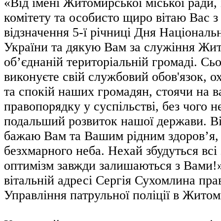
«Від імені Житомирської міської ради, 
комітету та особисто щиро вітаю Вас з
відзначення 5-ї річниці Дня Національн
України та дякую Вам за служіння Жи
об’єднаній територіальній громаді. Сь
виконуєте свій службовий обов'язок, 
та спокій наших громадян, стоячи на ва
правопорядку у суспільстві, без чого 
подальший розвиток нашої держави. Ві
бажаю Вам та Вашим рідним здоров’я,
безхмарного неба. Нехай збудуться всі з
оптимізм завжди залишаються з Вами!»,
вітальній адресі Сергія Сухомлина пр
Управління патрульної поліції в Житом