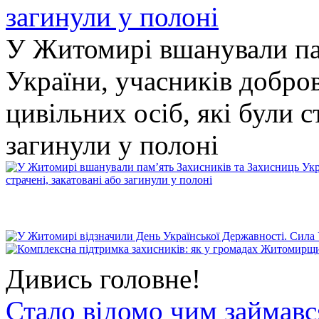
У Житомирі вшанували па
України, учасників добро
цивільних осіб, які були с
загинули у полоні
Дивись головне!
Стало відомо чим займав