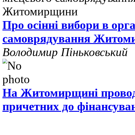
Про осінні вибори в орг
самоврядування Житом
Володимир Піньковський
На Житомирщині проводя
причетних до фінансува