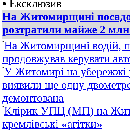
•
Ексклюзив
На Житомирщині посадов
розтратили майже 2 млн
•
На Житомирщині водій, п
продовжував керувати ав
•
У Житомирі на убережжі 
виявили ще одну двометро
демонтована
•
Клірик УПЦ (МП) на Жит
кремлівські «агітки»