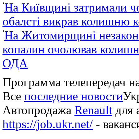
•
На Київщині затримали ч
обалсті викрав колишню 
•
На Житомирщині незакон
копалин очолював колишні
ОДА
Программа телепередач н
Все
последние новости
Укр
Автопродажа
Renault
для 
https://job.ukr.net/
- ваканс