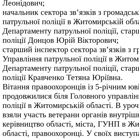
Леонідович;
начальник сектора зв’язків з громадсь
патрульної поліції в Житомирській обл
Департаменту патрульної поліції, ста
поліції Донцов Юрій Вікторович;
старший інспектор сектора зв’язків з 
Управління патрульної поліції в Житом
Департаменту патрульної поліції, ста
поліції Кравченко Тетяна Юріївна.
Вітання правоохоронців із 5-річним юв
продовжилися біля Головного управлін
поліції в Житомирській області. В уро
взяли участь ветерани органів внутріш
керівництво області, міста, ГУНП в Ж
області, правоохоронці. У своїх висту