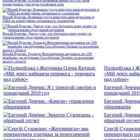
Віталій Бунечко: В області відновили майже 80% об’єктів,
пошкоджених унаслідок російських атак
Віталій Бунечко: Безпекова угода виводить наші відносини зі
США на новий рівень справжнього союзництва
Віталій Бунечко: Дякую усім, хто боронить нашу країну та
унеможливлює просування окупантів
Віталій Бунечко: Громади Житомирщини виділяють ще 108
мільйонів для підтримки Сил оборони України та посилення
захисту області
Поліцейська з 
«Мій девіз: най
над собою»
Евгений Демчик:
пришедший 2019
Евгений Демчик
образования
Евгений Демчик
обратный отсчет
Сергій Сухомли
перерахувати пл
житомирянами г