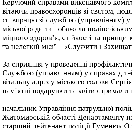
Керуючий справами виконавчого коміт
вітаючи правоохоронців зі святом, подя
співпрацю зі службою (управлінням) у 
міської ради та побажала поліцейськи
міцного здоров’я, стійкості та принцип
та нелегкій місії – «Служити і Захищат
За сприяння у проведенні профілактич
Службою (управлінням) у справах діте
вітальну адресу міського голови Сергі
пам’ятні подарунки та квіти отримали 
начальник Управління патрульної поліц
Житомирській області Департаменту пат
старший лейтенант поліції Гуменюк О