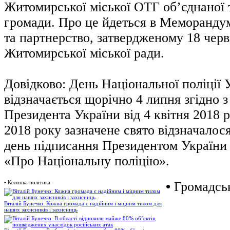
Житомирської міської ОТГ об’єднаної 
громади. Про це йдеться в Меморанду
та партнерство, затвердженому 18 червн
Житомирської міської ради.
Довідково: День Національної поліції 
відзначається щорічно 4 липня згідно 
Президента України від 4 квітня 2018 
2018 року зазначене свято відзначалося
день підписання Президентом України
«Про Національну поліцію».
•
Колонка політика
•
Громадськ
Віталій Бунечко: Кожна громада є надійним і міцним тилом для
наших захисників і захисниць