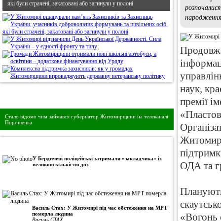
які були страчені, закатовані або загинули у полоні
розпочалися
народження
Продовжа
інформац
управлін
наук, кр
Дивись головне!
премії і
«Пластов
Стало відомо чим займався губернатор Житомирщини на телеканалі
Порошенка
Організа
Житомирс
•
Авторська колонка
підтримк
У Бердичеві поліцейські затримали «закладчика» із
ОДА та г
великою кількістю доз
Планують
скаутськ
Василь Стах: У Житомирі під час обстеження на МРТ
померла людина
«Вогонь 
Василь СТАХ