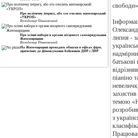
свободи»
Про політичну інтригу, або хто очолить житомирський
«УКРОП»
Інформац
Володимир Піньковський
Олександ
Про осінні вибори в органи місцевого самоврядування
липня - 
Житомирщини
Володимир Піньковський
українсь
На Житомирщині проводять обшуки в офісах фірм,
причетних до фінансування бойовиків ДНР і ЛНР
надмірни
батькові 
відрізня
піаніно т
невеличку
захистив
темою «Н
розробив
з україн
класифік
Працював