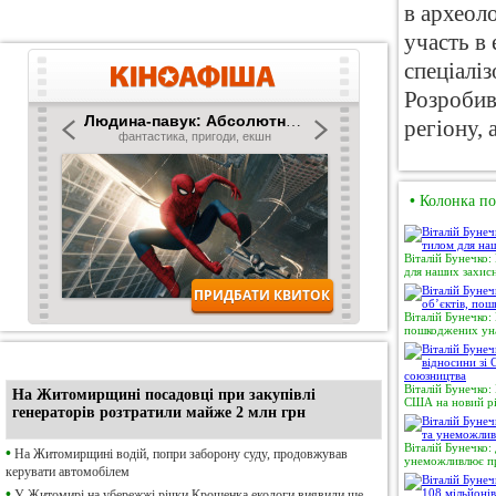
в археол
участь в
спеціаліз
Розробив
регіону, 
•
Колонка по
Віталій Бунечко:
для наших захисн
Віталій Бунечко:
пошкоджених уна
•
Ексклюзив
Віталій Бунечко:
На Житомирщині посадовці при закупівлі
США на новий рі
генераторів розтратили майже 2 млн грн
Віталій Бунечко:
•
На Житомирщині водій, попри заборону суду, продовжував
унеможливлює пр
керувати автомобілем
•
У Житомирі на убережжі річки Крошенка екологи виявили ще