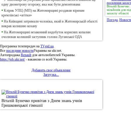
одну двометрову огорожу, яка має бути демонтована
Віталій Бунечко
мільйонів для п
•
Клірик УПЦ (МП) на Житомирщині роздавав вірянам
захисту області
кремлівські «агітки»
Погода
,
Новост
•
На Київщині затримали чоловіка, який в Житомирській обалсті
викрав колишню кохану
•
На Житомирщині незаконний видобуток корисних копалин
очолював колишній заступник голови Луганської ОДА
Программа телепередач на
TVgid.ua
.
Все
последние новости
Украины на ukr.net.
Автопродажа
Renault
для автолюбителей Украины.
https://job.ukr.net/
- вакансии со всей Украины.
Добавить свое объявление
Загрузка...
•
Фотоновини
Віталій Бунечко привітав з Днем знань учнів
Гришковецької гімназії
© 2011, Регіональний сайт новин «
Житомир Ек
якому використанні матеріалів посилання (для і