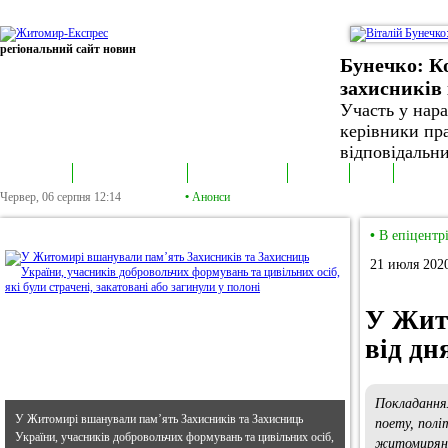
регіональний сайт новин
Бунечко: К
захисників 
Участь у нар
керівники пра
відповідальни
В епіцентрі
Громадська трибуна
Колонка політика
Екслюзив
Відео
Фотонов
Червер, 06 серпня
12:14
•
Анонси
•
В епіцентрі
•
В епіцентр
21 июля 2020
У Жито
від д
Покладання
У Житомирі вшанували пам’ять Захисників та Захисниць
поету, полі
України, учасників добровольчих формувань та цивільних осіб,
житомиряни