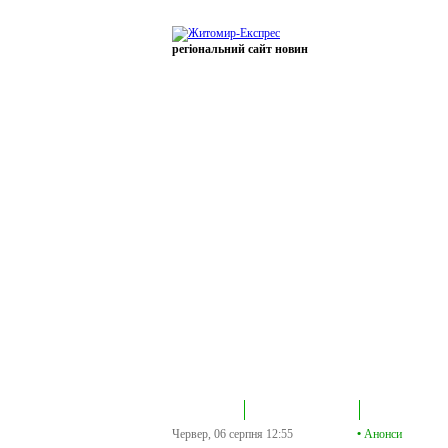
регіональний сайт новин
В епіцентрі
Громадська трибуна
Колонка політик
Червер, 06 серпня
12:55
•
Анонси