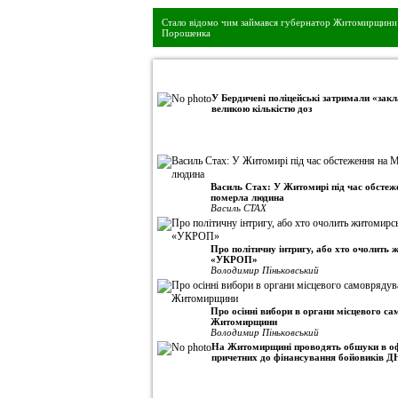
Стало відомо чим займався губернатор Житомирщини 
Порошенка
•
Авторська колонка
У Бердичеві поліцейські затримали «закл
великою кількістю доз
Василь Стах: У Житомирі під час обсте
померла людина
Василь СТАХ
Про політичну інтригу, або хто очолить
«УКРОП»
Володимир Піньковський
Про осінні вибори в органи місцевого с
Житомирщини
Володимир Піньковський
На Житомирщині проводять обшуки в оф
причетних до фінансування бойовиків Д