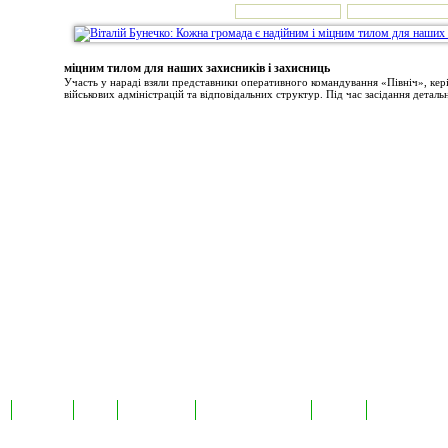
міцним тилом для наших захисників і захисниць
Участь у нараді взяли представники оперативного командування «Північ», ке
військових адміністрацій та відповідальних структур. Під час засідання детальн
а
Екслюзив
Відео
Фотоновини
Авторські публікації
TabloID
Каталог підпр