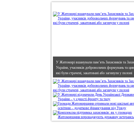
•
В епіцентрі
У Житомирі вшанували пам’ять Захисників та Захи
України, учасників добровольчих формувань та циві
які були страчені, закатовані або загинули у полоні
Дивись головне!