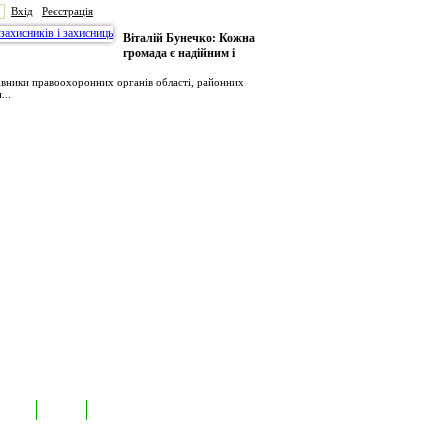
Вхід
Реєстрація
Віталій Бунечко: Кожна
громада є надійним і
рівники правоохоронних органів області, районних
...
иємств
Лідери
Контакти