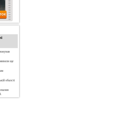
лі
овжував
виявили ще
нам
кій обалсті
опалин
А