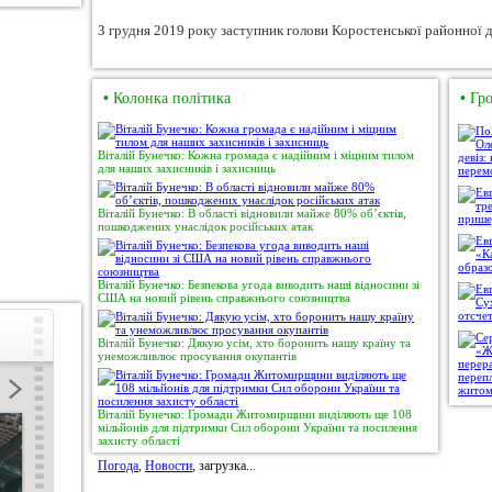
З грудня 2019 року заступник голови Коростенської районної д
•
Колонка політика
•
Гро
Віталій Бунечко: Кожна громада є надійним і міцним тилом
для наших захисників і захисниць
Віталій Бунечко: В області відновили майже 80% об’єктів,
пошкоджених унаслідок російських атак
Віталій Бунечко: Безпекова угода виводить наші відносини зі
США на новий рівень справжнього союзництва
Віталій Бунечко: Дякую усім, хто боронить нашу країну та
унеможливлює просування окупантів
Віталій Бунечко: Громади Житомирщини виділяють ще 108
мільйонів для підтримки Сил оборони України та посилення
захисту області
Погода
,
Новости
, загрузка...