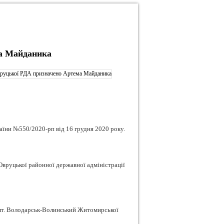
а Майданика
аїни №550/2020-рп від 16 грудня 2020 року.
уцької районної державної адміністрації
смт. Володарськ-Волинський Житомирської