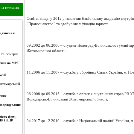
на телеканалі
Освіта: вища, у 2012 р. закінчив Національну академію внутріш
“Правознавство” та здобув кваліфікацію юриста.
адчика» із
09.2002 до 06.2006 – студент Новоград-Волинського гуманіта
Житомирської області;
ження на МРТ
11.2006 до 11.2007 – служба у Збройних Силах України, м. Н
 житомирський
06.2008 до 09.2015 – служба в органах внутрішніх справ РВ У
Володарськ-Волинський Житомирської області;
амоврядування
ісах фірм,
НР і ЛНР
04.2017 до 12.2019 – служба в Національній поліції України, 