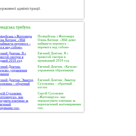
ержавної адміністрації.
мадська трибуна
Поліцейська з Житомира
Олена Китиця: «Мій девіз:
найважча перемога –
перемога над собою»
Евгений Демчик: Я с
тревогой смотрю в
пришедший 2019 год
Евгений Демчик: «Качели»
управления образования
Евгений Демчик: Экватор
Сухомлина – обратный
отсчет
Сергій Сухомлин:
«Житомиргаз» має
перерахувати платіжки за
переплачений житомирянами
газ»