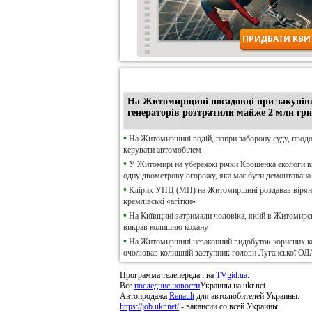
•
Ексклюзив
На Житомирщині посадовці при закупів
генераторів розтратили майже 2 млн грн
•
На Житомирщині водій, попри заборону суду, прод
керувати автомобілем
•
У Житомирі на убережжі річки Крошенка екологи 
одну двометрову огорожу, яка має бути демонтована
•
Клірик УПЦ (МП) на Житомирщині роздавав віря
кремлівські «агітки»
•
На Київщині затримали чоловіка, який в Житомирсь
викрав колишню кохану
•
На Житомирщині незаконний видобуток корисних к
очолював колишній заступник голови Луганської ОД
Программа телепередач на
TVgid.ua
.
Все
последние новости
Украины на ukr.net.
Автопродажа
Renault
для автолюбителей Украины.
https://job.ukr.net/
- вакансии со всей Украины.