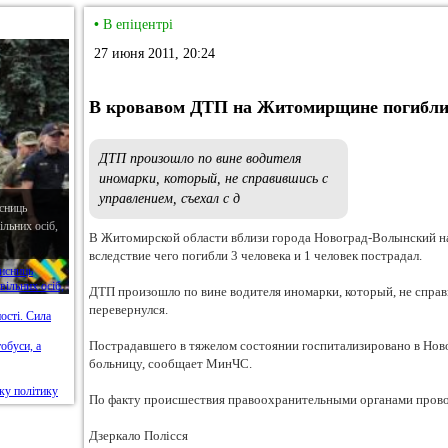
•
В епіцентрі
27 июня 2011, 20:24
В кровавом ДТП на Житомирщине погибли 
ДТП произошло по вине водителя
иномарки, который, не справившись с
управлением, съехал с д
сниць
льних осіб,
В Житомирской области вблизи города Новоград-Волынский н
вследствие чего погибли 3 человека и 1 человек пострадал.
ДТП произошло по вине водителя иномарки, который, не справ
перевернулся.
Пострадавшего в тяжелом состоянии госпитализировано в Н
больницу, сообщает МинЧС.
По факту происшествия правоохранительными органами прово
Дзеркало Полісся