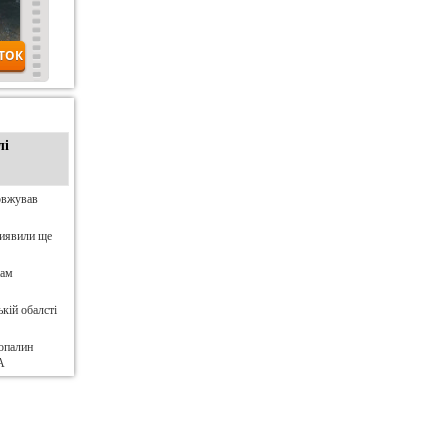
лі
овжував
виявили ще
нам
кій обалсті
опалин
А