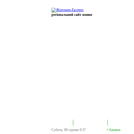
регіональний сайт новин
В епіцентрі
Громадська трибуна
Колонка політик
Субота, 08 серпня
9:37
•
Анонси