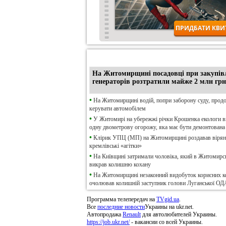
•
Ексклюзив
На Житомирщині посадовці при закупів
генераторів розтратили майже 2 млн грн
•
На Житомирщині водій, попри заборону суду, прод
керувати автомобілем
•
У Житомирі на убережжі річки Крошенка екологи 
одну двометрову огорожу, яка має бути демонтована
•
Клірик УПЦ (МП) на Житомирщині роздавав віря
кремлівські «агітки»
•
На Київщині затримали чоловіка, який в Житомирсь
викрав колишню кохану
•
На Житомирщині незаконний видобуток корисних к
очолював колишній заступник голови Луганської ОД
Программа телепередач на
TVgid.ua
.
Все
последние новости
Украины на ukr.net.
Автопродажа
Renault
для автолюбителей Украины.
https://job.ukr.net/
- вакансии со всей Украины.