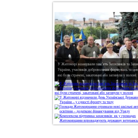
•
В епіцентрі
У Житомирі вшанували пам’ять Захисників та Захи
України, учасників добровольчих формувань та циві
які були страчені, закатовані або загинули у полоні
Дивись головне!