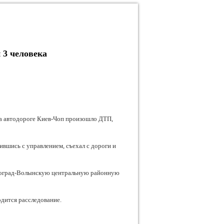
3 человека
а автодороге Киев-Чоп произошло ДТП,
ившись с управлением, съехал с дороги и
овоград-Волынскую центральную районную
дится расследование.