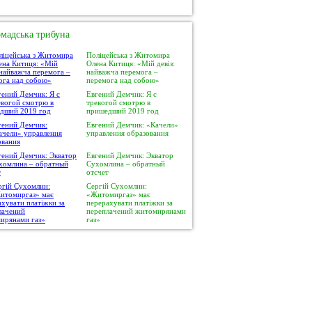
мадська трибуна
Поліцейська з Житомира
Олена Китиця: «Мій девіз:
найважча перемога –
перемога над собою»
Евгений Демчик: Я с
тревогой смотрю в
пришедший 2019 год
Евгений Демчик: «Качели»
управления образования
Евгений Демчик: Экватор
Сухомлина – обратный
отсчет
Сергій Сухомлин:
«Житомиргаз» має
перерахувати платіжки за
переплачений житомирянами
газ»