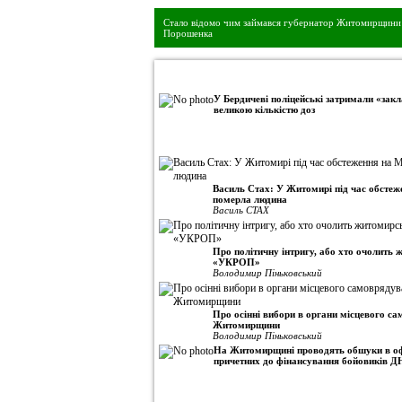
Стало відомо чим займався губернатор Житомирщини 
Порошенка
•
Авторська колонка
У Бердичеві поліцейські затримали «закл
великою кількістю доз
Василь Стах: У Житомирі під час обсте
померла людина
Василь СТАХ
Про політичну інтригу, або хто очолить
«УКРОП»
Володимир Піньковський
Про осінні вибори в органи місцевого с
Житомирщини
Володимир Піньковський
На Житомирщині проводять обшуки в оф
причетних до фінансування бойовиків Д