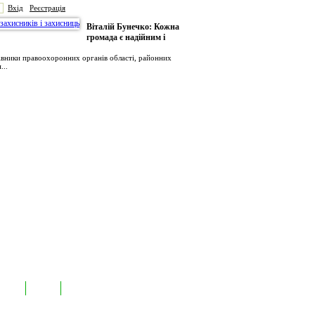
Вхід
Реєстрація
Віталій Бунечко: Кожна
громада є надійним і
рівники правоохоронних органів області, районних
...
иємств
Лідери
Контакти