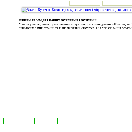
міцним тилом для наших захисників і захисниць
Участь у нараді взяли представники оперативного командування «Північ», ке
військових адміністрацій та відповідальних структур. Під час засідання детальн
а
Екслюзив
Відео
Фотоновини
Авторські публікації
TabloID
Каталог підпр