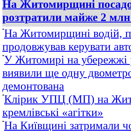
На Житомирщині посадов
розтратили майже 2 млн
•
На Житомирщині водій, п
продовжував керувати ав
•
У Житомирі на убережжі 
виявили ще одну двометро
демонтована
•
Клірик УПЦ (МП) на Жит
кремлівські «агітки»
•
На Київщині затримали ч