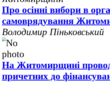
Про осінні вибори в орг
самоврядування Житом
Володимир Піньковський
На Житомирщині проводя
причетних до фінансува