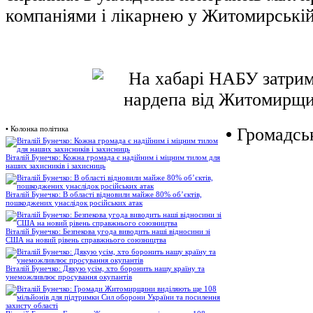
компаніями і лікарнею у Житомирській
•
Колонка політика
•
Громадськ
Віталій Бунечко: Кожна громада є надійним і міцним тилом для
наших захисників і захисниць
Віталій Бунечко: В області відновили майже 80% об’єктів,
пошкоджених унаслідок російських атак
Віталій Бунечко: Безпекова угода виводить наші відносини зі
США на новий рівень справжнього союзництва
Віталій Бунечко: Дякую усім, хто боронить нашу країну та
унеможливлює просування окупантів