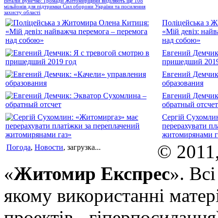
Віталій Бунечко: Громади Житомирщини виділяють ще 108
мільйонів для підтримки Сил оборони України та посилення
захисту області
Поліцейська з 
«Мій девіз: най
над собою»
Евгений Демчик:
пришедший 2019
Евгений Демчик
образования
Евгений Демчик
обратный отсчет
Сергій Сухомли
перерахувати пл
житомирянами г
© 2011
Погода
,
Новости
, загрузка...
«
Житомир Експрес
». Вс
якому використанні матері
проектів - гіперпосилання