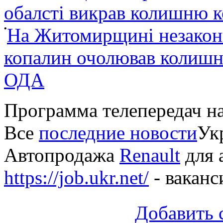
обалсті викрав колишню 
•
На Житомирщині незакон
копалин очолював колишні
ОДА
Программа телепередач н
Все
последние новости
Укр
Автопродажа
Renault
для 
https://job.ukr.net/
- ваканс
Добавить 