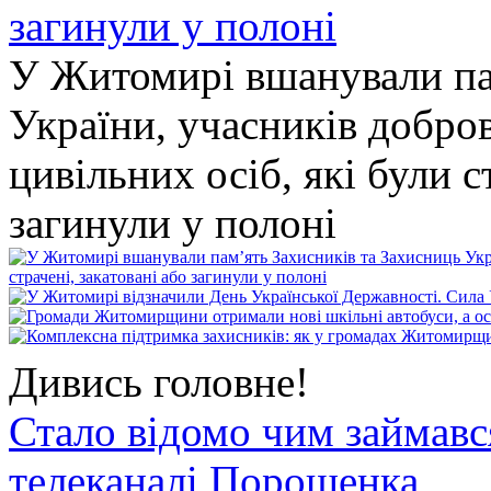
У Житомирі вшанували па
України, учасників добро
цивільних осіб, які були с
загинули у полоні
Дивись головне!
Стало відомо чим займав
телеканалі Порошенка