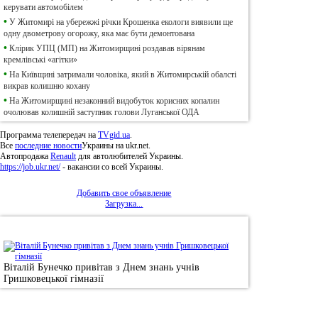
керувати автомобілем
•
У Житомирі на убережжі річки Крошенка екологи виявили ще
одну двометрову огорожу, яка має бути демонтована
•
Клірик УПЦ (МП) на Житомирщині роздавав вірянам
кремлівські «агітки»
•
На Київщині затримали чоловіка, який в Житомирській обалсті
викрав колишню кохану
•
На Житомирщині незаконний видобуток корисних копалин
очолював колишній заступник голови Луганської ОДА
Программа телепередач на
TVgid.ua
.
Все
последние новости
Украины на ukr.net.
Автопродажа
Renault
для автолюбителей Украины.
https://job.ukr.net/
- вакансии со всей Украины.
Добавить свое объявление
Загрузка...
•
Фотоновини
Віталій Бунечко привітав з Днем знань учнів
Гришковецької гімназії
© 2011, Регіональний сайт новин «
Житомир Ек