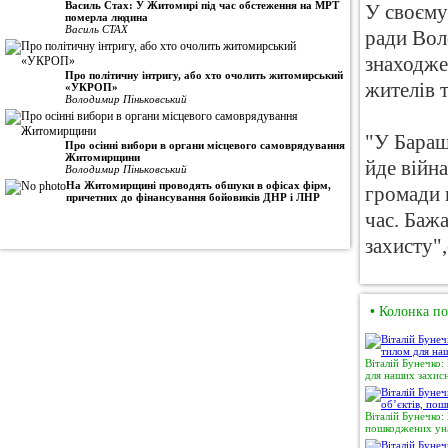
Василь Стах: У Житомирі під час обстеження на МРТ
У своєму
померла людина
Василь СТАХ
ради Вол
знаходже
Про політичну інтригу, або хто очолить житомирський
жителів 
«УКРОП»
Володимир Піньковський
"У Бараші
Про осінні вибори в органи місцевого самоврядування
Житомирщини
йде війна
Володимир Піньковський
На Житомирщині проводять обшуки в офісах фірм,
громади 
причетних до фінансування бойовиків ДНР і ЛНР
час. Баж
захисту"
•
Колонка по
Віталій Бунечко:
для наших захисн
Віталій Бунечко:
пошкоджених уна