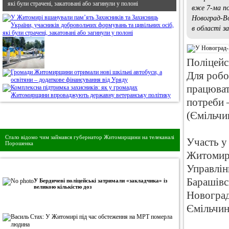
які були страчені, закатовані або загинули у полоні
вже 7-ма по
Новоград-Во
в області з
Поліцейсь
Для робо
працюват
потреби 
(Ємільчи
Дивись головне!
Стало відомо чим займався губернатор Житомирщини на телеканалі
Участь у 
Порошенка
Житомирс
Управлін
•
Авторська колонка
Барашівс
У Бердичеві поліцейські затримали «закладчика» із
великою кількістю доз
Новоград
Ємільчин