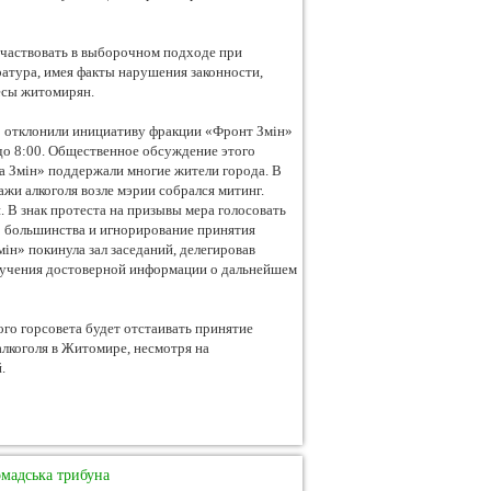
 участвовать в выборочном подходе при
атура, имея факты нарушения законности,
ресы житомирян.
во отклонили инициативу фракции «Фронт Змін»
до 8:00. Общественное обсуждение этого
а Змін» поддержали многие жители города. В
жи алкоголя возле мэрии собрался митинг.
 В знак протеста на призывы мера голосовать
о большинства и игнорирование принятия
ін» покинула зал заседаний, делегировав
получения достоверной информации о дальнейшем
го горсовета будет отстаивать принятие
алкоголя в Житомире, несмотря на
.
мадська трибуна