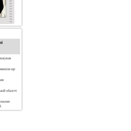
лі
овжував
виявили ще
нам
кій обалсті
опалин
А