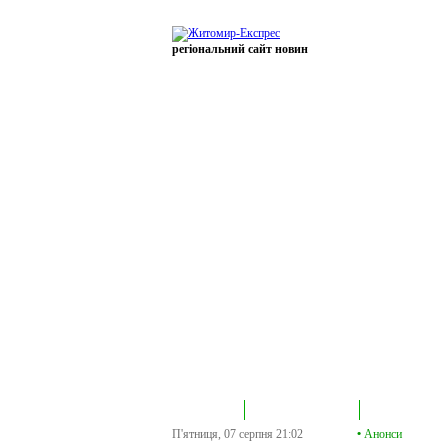
регіональний сайт новин
В епіцентрі
Громадська трибуна
Колонка політик
П'ятниця, 07 серпня
21:02
•
Анонси