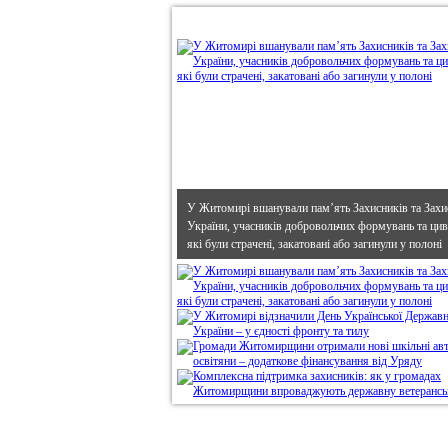
•
В епіцентрі
У Житомирі вшанували пам’ять Захисників та Захи
України, учасників добровольчих формувань та циві
які були страчені, закатовані або загинули у полоні
Дивись головне!