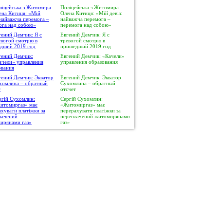
Поліцейська з Житомира
Олена Китиця: «Мій девіз:
найважча перемога –
перемога над собою»
Евгений Демчик: Я с
тревогой смотрю в
пришедший 2019 год
Евгений Демчик: «Качели»
управления образования
Евгений Демчик: Экватор
Сухомлина – обратный
отсчет
Сергій Сухомлин:
«Житомиргаз» має
перерахувати платіжки за
переплачений житомирянами
газ»