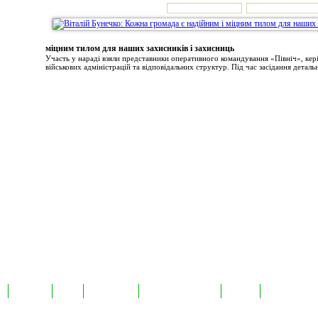
міцним тилом для наших захисників і захисниць
Участь у нараді взяли представники оперативного командування «Північ», ке
військових адміністрацій та відповідальних структур. Під час засідання детальн
а
Екслюзив
Відео
Фотоновини
Авторські публікації
TabloID
Каталог підпр