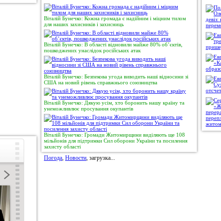
Віталій Бунечко: Кожна громада є надійним і міцним тилом
для наших захисників і захисниць
Віталій Бунечко: В області відновили майже 80% об’єктів,
пошкоджених унаслідок російських атак
Віталій Бунечко: Безпекова угода виводить наші відносини зі
США на новий рівень справжнього союзництва
Віталій Бунечко: Дякую усім, хто боронить нашу країну та
унеможливлює просування окупантів
Віталій Бунечко: Громади Житомирщини виділяють ще 108
мільйонів для підтримки Сил оборони України та посилення
захисту області
Погода
,
Новости
, загрузка...