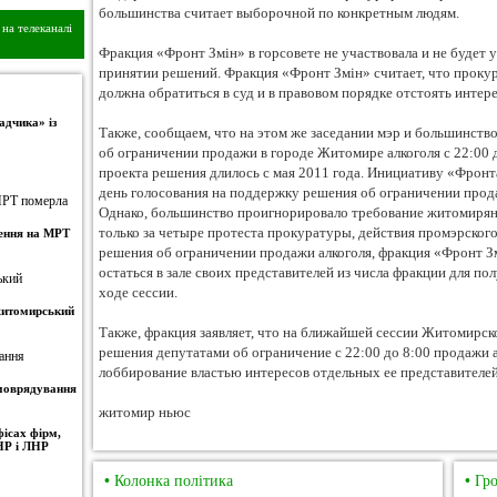
большинства считает выборочной по конкретным людям.
на телеканалі
Фракция «Фронт Змін» в горсовете не участвовала и не будет
принятии решений. Фракция «Фронт Змін» считает, что прокур
должна обратиться в суд и в правовом порядке отстоять инте
адчика» із
Также, сообщаем, что на этом же заседании мэр и большинст
об ограничении продажи в городе Житомире алкоголя с 22:00 
проекта решения длилось с мая 2011 года. Инициативу «Фронт
день голосования на поддержку решения об ограничении прода
Однако, большинство проигнорировало требование житомирян.
только за четыре протеста прокуратуры, действия промэрског
ження на МРТ
решения об ограничении продажи алкоголя, фракция «Фронт Зм
остаться в зале своих представителей из числа фракции для 
ходе сессии.
 житомирський
Также, фракция заявляет, что на ближайшей сессии Житомирско
решения депутатами об ограничение с 22:00 до 8:00 продажи 
лоббирование властью интересов отдельных ее представителей
амоврядування
житомир ньюс
ісах фірм,
НР і ЛНР
•
Колонка політика
•
Гро