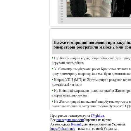
•
Ексклюзив
На Житомирщині посадовці при закупів
генераторів розтратили майже 2 млн грн
•
На Житомирщині водій, попри заборону суду, прод
керувати автомобілем
•
У Житомирі на убережжі річки Крошенка екологи 
одну двометрову огорожу, яка має бути демонтована
•
Клірик УПЦ (МП) на Житомирщині роздавав віря
кремлівські «агітки»
•
На Київщині затримали чоловіка, який в Житомирсь
викрав колишню кохану
•
На Житомирщині незаконний видобуток корисних к
очолював колишній заступник голови Луганської ОД
Программа телепередач на
TVgid.ua
.
Все
последние новости
Украины на ukr.net.
Автопродажа
Renault
для автолюбителей Украины.
https://job.ukr.net/
- вакансии со всей Украины.