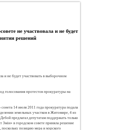
вете не участвовала и не будет
инятии решений
а и не будет участвовать в выборочном
ход голосования протестов прокуратуры на
 сонета 14 июля 2011 года прокуратура подала
делении земельных участков в Житомире, 4 из
 Дебой предлагал депутатам поддержать только
т Змін» в городском совете приняла решение
, поскольку позицию мера и мэрского