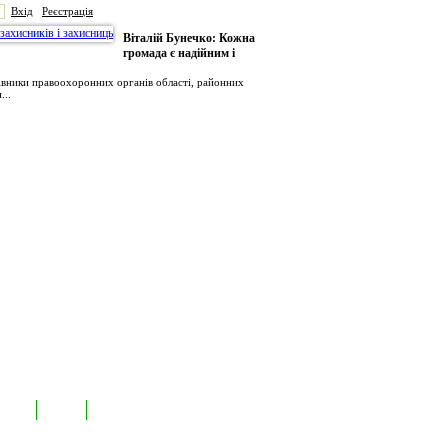
Вхід
Реєстрація
Віталій Бунечко: Кожна
громада є надійним і
рівники правоохоронних органів області, районних
...
иємств
Лідери
Контакти