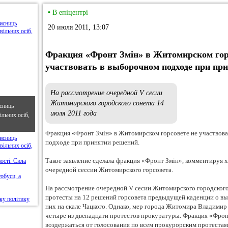
•
В епіцентрі
20 июля 2011, 13:07
Фракция «Фронт Змін» в Житомирском горсо
участвовать в выборочном подходе при пр
На рассмотрение очередной V сесии
Житомирского городского сонета 14
сниць
июля 2011 года
льних осіб,
Фракция «Фронт Змін» в Житомирском горсовете не участвовал
подходе при принятии решений.
Такое заявление сделала фракция «Фронт Змін», комментируя 
очередной сессии Житомирского горсовета.
На рассмотрение очередной V сесии Житомирского городского
протесты на 12 решений горсовета предыдущей каденции о вы
них на скале Чацкого. Однако, мер города Житомира Владимир
четыре из двенадцати протестов прокуратуры. Фракция «Фрон
воздержаться от голосования по всем прокурорским протестам