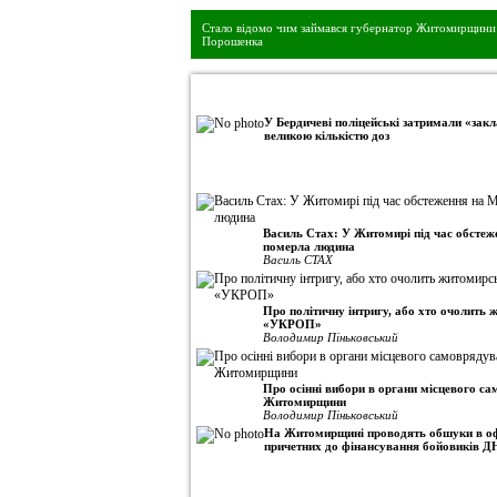
Стало відомо чим займався губернатор Житомирщини 
Порошенка
•
Авторська колонка
У Бердичеві поліцейські затримали «закл
великою кількістю доз
Василь Стах: У Житомирі під час обсте
померла людина
Василь СТАХ
Про політичну інтригу, або хто очолить
«УКРОП»
Володимир Піньковський
Про осінні вибори в органи місцевого с
Житомирщини
Володимир Піньковський
На Житомирщині проводять обшуки в оф
причетних до фінансування бойовиків Д