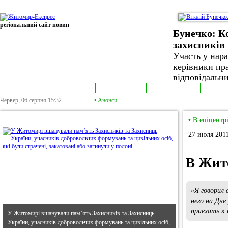
регіональний сайт новин
Бунечко: К
захисників 
Участь у нар
керівники пра
відповідальни
В епіцентрі
Громадська трибуна
Колонка політика
Екслюзив
Відео
Фотонов
Червер, 06 серпня
15:32
•
Анонси
•
В епіцентрі
•
В епіцентр
27 июля 2011
В Жит
«Я говорил
него на Дн
приехать к
У Житомирі вшанували пам’ять Захисників та Захисниць
України, учасників добровольчих формувань та цивільних осіб,