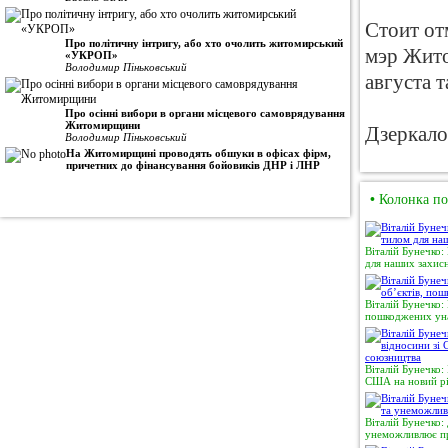
Стоит от
Про політичну інтригу, або хто очолить житомирський
мэр Жито
«УКРОП»
Володимир Піньковський
августа 
Про осінні вибори в органи місцевого самоврядування
Житомирщини
Дзеркало
Володимир Піньковський
На Житомирщині проводять обшуки в офісах фірм,
причетних до фінансування бойовиків ДНР і ЛНР
•
Колонка по
Віталій Бунечко:
для наших захисн
Віталій Бунечко:
пошкоджених уна
Віталій Бунечко:
США на новий рі
Віталій Бунечко:
унеможливлює пр