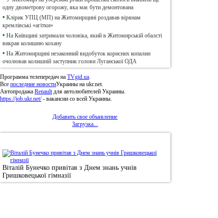
одну двометрову огорожу, яка має бути демонтована
•
Клірик УПЦ (МП) на Житомирщині роздавав вірянам
кремлівські «агітки»
•
На Київщині затримали чоловіка, який в Житомирській обалсті
викрав колишню кохану
•
На Житомирщині незаконний видобуток корисних копалин
очолював колишній заступник голови Луганської ОДА
Программа телепередач на
TVgid.ua
.
Все
последние новости
Украины на ukr.net.
Автопродажа
Renault
для автолюбителей Украины.
https://job.ukr.net/
- вакансии со всей Украины.
Добавить свое объявление
Загрузка...
•
Фотоновини
Віталій Бунечко привітав з Днем знань учнів
Гришковецької гімназії
© 2011, Регіональний сайт новин «
Житомир Ек
якому використанні матеріалів посилання (для і