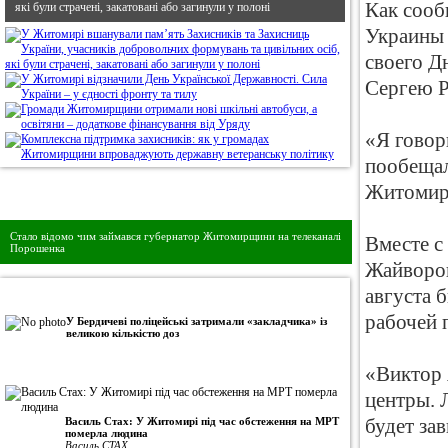
Как сооб
які були страчені, закатовані або загинули у полоні
Украины 
своего Д
Сергею 
«Я говор
пообещал
Житомир
Дивись головне!
Стало відомо чим займався губернатор Житомирщини на телеканалі
Вместе 
Порошенка
Жайворон
августа 
•
Авторська колонка
рабочей 
У Бердичеві поліцейські затримали «закладчика» із
великою кількістю доз
«Виктор 
центры. 
Василь Стах: У Житомирі під час обстеження на МРТ
будет за
померла людина
Василь СТАХ