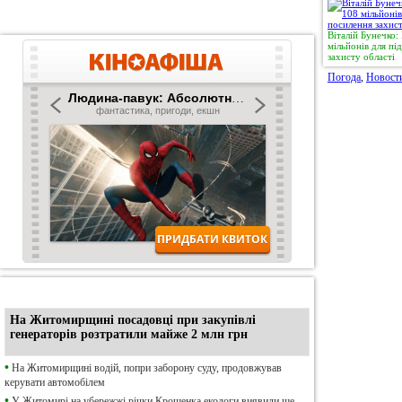
Віталій Бунечко
мільйонів для п
захисту області
Погода
,
Новост
•
Ексклюзив
На Житомирщині посадовці при закупівлі
генераторів розтратили майже 2 млн грн
•
На Житомирщині водій, попри заборону суду, продовжував
керувати автомобілем
•
У Житомирі на убережжі річки Крошенка екологи виявили ще