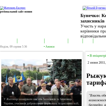
регіональний сайт новин
Бунечко: К
захисників 
Участь у нар
керівники пра
відповідальни
В епіцентрі
Громадська трибуна
Колонка політика
Екслюзив
Відео
Фотонов
Неділя, 09 серпня
5:36
•
Анонси
•
В епіцентрі
•
В епіцентр
2 июня 2011,
Рыжук
тариф
"Власть обя
У Житомирі вшанували пам’ять Захисників та Захисниць
возможност
України, учасників добровольчих формувань та цивільних осіб,
беспредел,