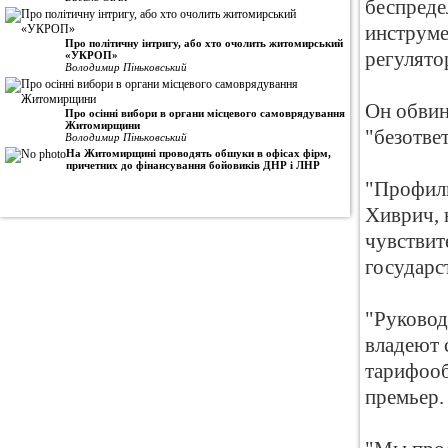
беспреде
инструме
Про політичну інтригу, або хто очолить житомирський
регулято
«УКРОП»
Володимир Піньковський
Он обви
Про осінні вибори в органи місцевого самоврядування
Житомирщини
"безотве
Володимир Піньковський
На Житомирщині проводять обшуки в офісах фірм,
причетних до фінансування бойовиків ДНР і ЛНР
"Профиль
Хиврич, 
чувствит
государст
"Руковод
владеют 
тарифооб
премьер.