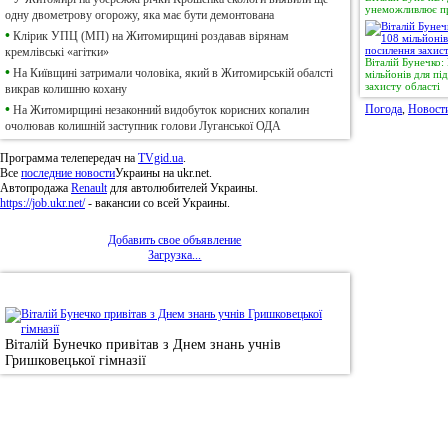
унеможливлює пр
одну двометрову огорожу, яка має бути демонтована
•
Клірик УПЦ (МП) на Житомирщині роздавав вірянам
кремлівські «агітки»
Віталій Бунечко
•
На Київщині затримали чоловіка, який в Житомирській обалсті
мільйонів для п
захисту області
викрав колишню кохану
•
Погода
,
Новост
На Житомирщині незаконний видобуток корисних копалин
очолював колишній заступник голови Луганської ОДА
Программа телепередач на
TVgid.ua
.
Все
последние новости
Украины на ukr.net.
Автопродажа
Renault
для автолюбителей Украины.
https://job.ukr.net/
- вакансии со всей Украины.
Добавить свое объявление
Загрузка...
•
Фотоновини
Віталій Бунечко привітав з Днем знань учнів
Гришковецької гімназії
© 2011, Регіональний сайт новин «
Житомир Ек
якому використанні матеріалів посилання (для і