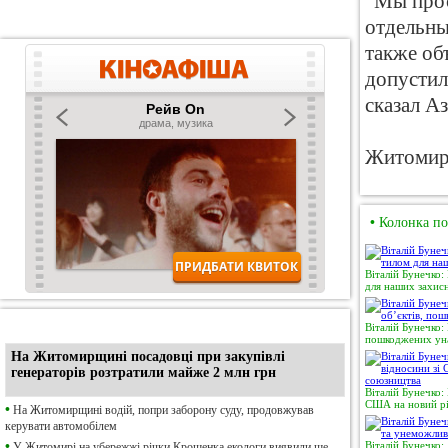
"Мы прос
отдельны
также об
допустил
сказал Аз
Житомир
•
Колонка по
Віталій Бунечко:
для наших захисн
•
Ексклюзив
Віталій Бунечко:
пошкоджених уна
На Житомирщині посадовці при закупівлі
генераторів розтратили майже 2 млн грн
Віталій Бунечко:
США на новий рі
•
На Житомирщині водій, попри заборону суду, продовжував
керувати автомобілем
•
Віталій Бунечко:
У Житомирі на убережжі річки Крошенка екологи виявили ще