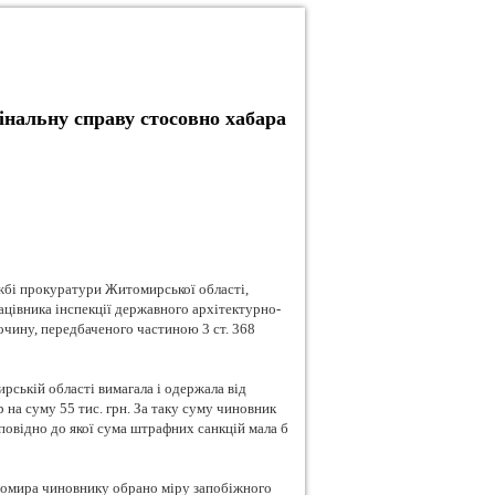
нальну справу стосовно хабара
бі прокуратури Житомирської області,
цівника інспекції державного архітектурно-
очину, передбаченого частиною 3 ст. 368
рській області вимагала і одержала від
на суму 55 тис. грн. За таку суму чиновник
повідно до якої сума штрафних санкцій мала б
томира чиновнику обрано міру запобіжного