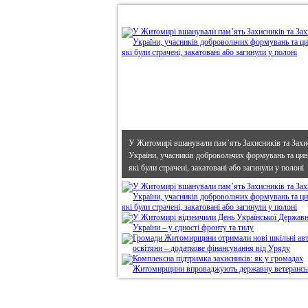
•
В епіцентрі
У Житомирі вшанували пам’ять Захисників та Захи
України, учасників добровольчих формувань та циві
які були страчені, закатовані або загинули у полоні
Дивись головне!