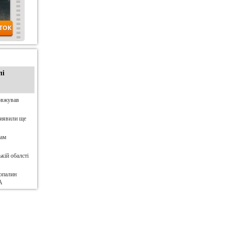
лі
овжував
виявили ще
нам
кій обалсті
опалин
А