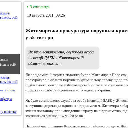
•
В епіцентрі
10 августа 2011, 09:26
Житомирська прокуратура порушила кримі
у 55 тис грн
Як було встановлено, службова особа
інспекції ДАБК у Житомирській
сниць
області вимагала і
льних осіб,
Як повідомили Інтернет-виданню Рупор Житомира в Прес-служ
прокуратурою області порушено кримінальну справу щодо пра
будівельного контролю у Житомирській області за ознаками зл
(одержання хабара) Кримінального кодексу України.
Як було встановлено, службова особа інспекції ДАБК у Житоми
заступника директора одного з підприємств м. Житомира хабар 
змінив постанову про накладення штрафу на підприємство, від
зменшитися більше, ніж у 120 разів.
На даний час рішенням Корольовського районного суду м. Жи