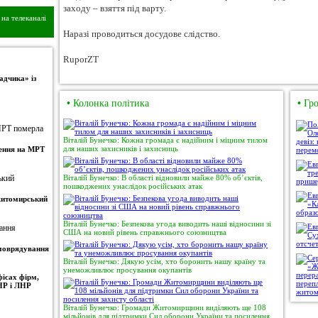
заходу – взяття під варту.
на телеканалі
Наразі проводиться досудове слідство.
RuporZT
адчика» із
•
Колонка політика
•
Гро
Віталій Бунечко: Кожна громада є надійним і міцним тилом
для наших захисників і захисниць
ження на МРТ
Віталій Бунечко: В області відновили майже 80% об’єктів,
пошкоджених унаслідок російських атак
 житомирський
Віталій Бунечко: Безпекова угода виводить наші відносини зі
США на новий рівень справжнього союзництва
амоврядування
Віталій Бунечко: Дякую усім, хто боронить нашу країну та
унеможливлює просування окупантів
ісах фірм,
НР і ЛНР
Віталій Бунечко: Громади Житомирщини виділяють ще 108
мільйонів для підтримки Сил оборони України та посилення