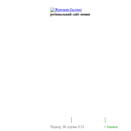
регіональний сайт новин
В епіцентрі
Громадська трибуна
Колонка політик
Червер, 06 серпня
9:33
•
Анонси