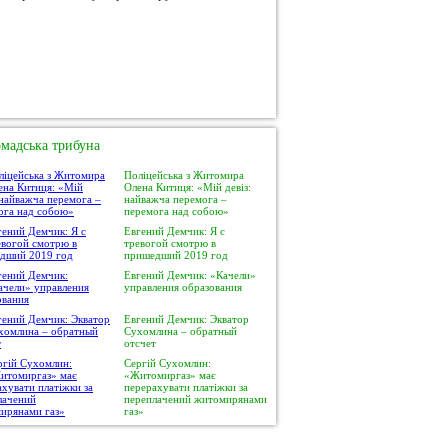
мадська трибуна
Поліцейська з Житомира
Олена Китиця: «Мій девіз:
найважча перемога –
перемога над собою»
Евгений Демчик: Я с
тревогой смотрю в
пришедший 2019 год
Евгений Демчик: «Качели»
управления образования
Евгений Демчик: Экватор
Сухомлина – обратный
отсчет
Сергій Сухомлин:
«Житомиргаз» має
перерахувати платіжки за
переплачений житомирянами
газ»