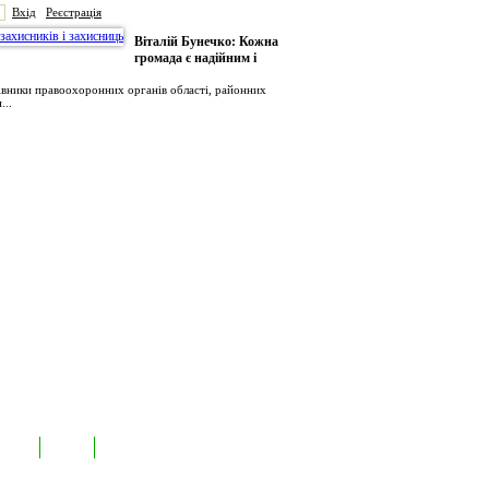
Вхід
Реєстрація
Віталій Бунечко: Кожна
громада є надійним і
рівники правоохоронних органів області, районних
...
иємств
Лідери
Контакти