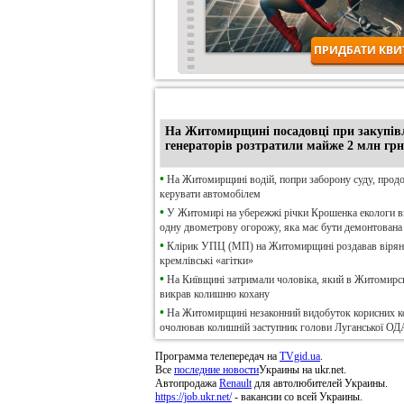
•
Ексклюзив
На Житомирщині посадовці при закупів
генераторів розтратили майже 2 млн грн
•
На Житомирщині водій, попри заборону суду, прод
керувати автомобілем
•
У Житомирі на убережжі річки Крошенка екологи 
одну двометрову огорожу, яка має бути демонтована
•
Клірик УПЦ (МП) на Житомирщині роздавав віря
кремлівські «агітки»
•
На Київщині затримали чоловіка, який в Житомирсь
викрав колишню кохану
•
На Житомирщині незаконний видобуток корисних к
очолював колишній заступник голови Луганської ОД
Программа телепередач на
TVgid.ua
.
Все
последние новости
Украины на ukr.net.
Автопродажа
Renault
для автолюбителей Украины.
https://job.ukr.net/
- вакансии со всей Украины.