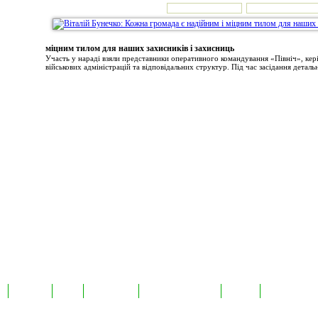
міцним тилом для наших захисників і захисниць
Участь у нараді взяли представники оперативного командування «Північ», ке
військових адміністрацій та відповідальних структур. Під час засідання детальн
а
Екслюзив
Відео
Фотоновини
Авторські публікації
TabloID
Каталог підпр