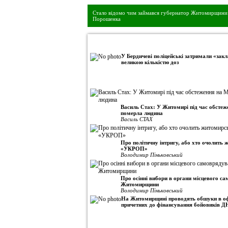
Стало відомо чим займався губернатор Житомирщини 
Порошенка
•
Авторська колонка
У Бердичеві поліцейські затримали «закл
великою кількістю доз
Василь Стах: У Житомирі під час обсте
померла людина
Василь СТАХ
Про політичну інтригу, або хто очолить
«УКРОП»
Володимир Піньковський
Про осінні вибори в органи місцевого с
Житомирщини
Володимир Піньковський
На Житомирщині проводять обшуки в оф
причетних до фінансування бойовиків Д