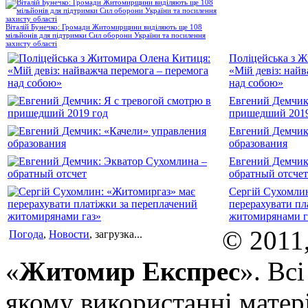
Віталій Бунечко: Громади Житомирщини виділяють ще 108
мільйонів для підтримки Сил оборони України та посилення
захисту області
Поліцейська з 
«Мій девіз: най
над собою»
Евгений Демчик:
пришедший 2019
Евгений Демчик
образования
Евгений Демчик
обратный отсчет
Сергій Сухомли
перерахувати пл
житомирянами г
© 2011
Погода
,
Новости
, загрузка...
«
Житомир Експрес
». Вс
якому використанні матері