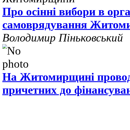
Про осінні вибори в орг
самоврядування Житом
Володимир Піньковський
На Житомирщині проводя
причетних до фінансува