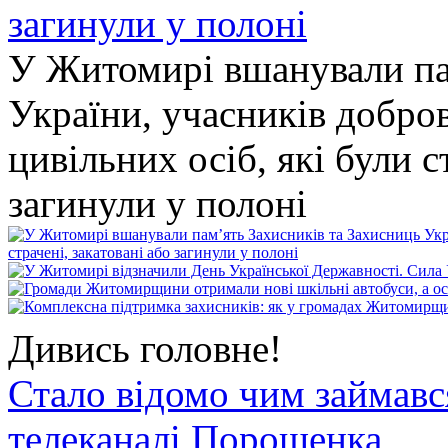
У Житомирі вшанували па
України, учасників добро
цивільних осіб, які були с
загинули у полоні
Дивись головне!
Стало відомо чим займав
телеканалі Порошенка