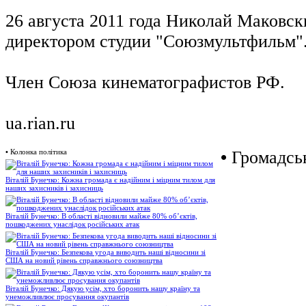
26 августа 2011 года Николай Маковск
директором студии "Союзмультфильм"
Член Союза кинематографистов РФ.
ua.rian.ru
•
Колонка політика
•
Громадськ
Віталій Бунечко: Кожна громада є надійним і міцним тилом для
наших захисників і захисниць
Віталій Бунечко: В області відновили майже 80% об’єктів,
пошкоджених унаслідок російських атак
Віталій Бунечко: Безпекова угода виводить наші відносини зі
США на новий рівень справжнього союзництва
Віталій Бунечко: Дякую усім, хто боронить нашу країну та
унеможливлює просування окупантів