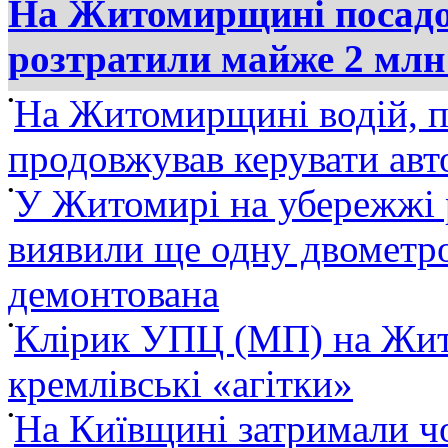
На Житомирщині посадов
розтратили майже 2 млн
•
На Житомирщині водій, п
продовжував керувати ав
•
У Житомирі на убережжі 
виявили ще одну двометро
демонтована
•
Клірик УПЦ (МП) на Жит
кремлівські «агітки»
•
На Київщині затримали ч