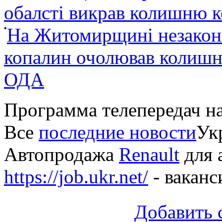
обалсті викрав колишню 
•
На Житомирщині незакон
копалин очолював колишні
ОДА
Программа телепередач н
Все
последние новости
Укр
Автопродажа
Renault
для 
https://job.ukr.net/
- ваканс
Добавить 