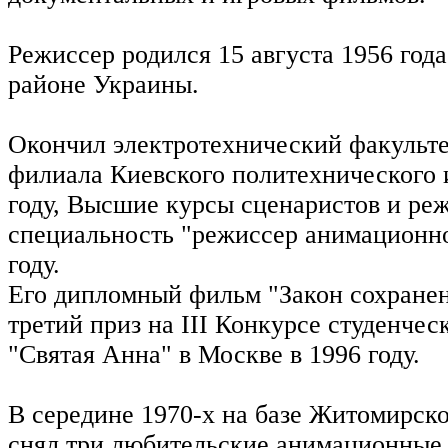
Режиссер родился 15 августа 1956 год
районе Украины.
Окончил электротехнический факульт
филиала Киевского политехнического 
году, Высшие курсы сценаристов и ре
специальность "режиссер анимационно
году.
Его дипломный фильм "Закон сохране
третий приз на III Конкурсе студенче
"Святая Анна" в Москве в 1996 году.
В середине 1970-х на базе Житомирск
снял три любительские анимационные 