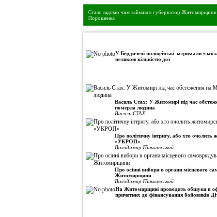
Стало відомо чим займався губернатор Житомирщини 
Порошенка
•
Авторська колонка
У Бердичеві поліцейські затримали «закл
великою кількістю доз
Василь Стах: У Житомирі під час обсте
померла людина
Василь СТАХ
Про політичну інтригу, або хто очолить
«УКРОП»
Володимир Піньковський
Про осінні вибори в органи місцевого с
Житомирщини
Володимир Піньковський
На Житомирщині проводять обшуки в оф
причетних до фінансування бойовиків Д