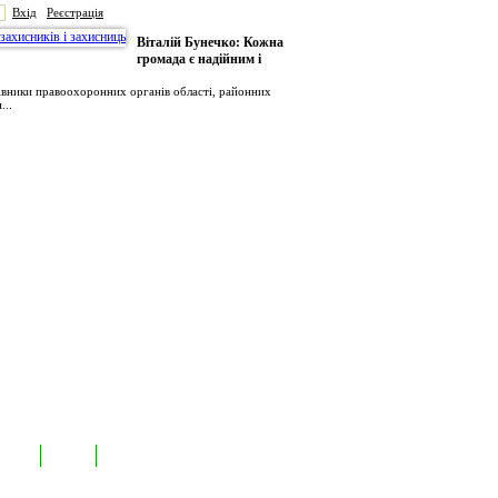
Вхід
Реєстрація
Віталій Бунечко: Кожна
громада є надійним і
рівники правоохоронних органів області, районних
...
иємств
Лідери
Контакти