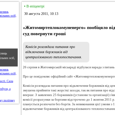
•
В епіцентрі
30 августа 2011, 10:13
«Житомиртеплокомуненерго» пообіцяло відк
суд повернути гроші
Комісія розглядала питання про
відключення боржників від
сниць
централізованого теплопостачання.
льних осіб,
26 серпня в Житомирській міськраді відбулася нарада з питань
Про це повідомляє офіційний сайт «Житомиртеплокомуненерг
Комісія розглядала питання про відключення боржників від це
змушена прийняти такі жорсткі заходи, так як питання про ві
вперше. З заявлених 25 боржників (установи та організації) з'я
комісії розрахунки за боргами відстрочено до 1 жовтня 2011 р
планується розпочати без боргів. За невиконання цієї умови 
відключатиме боржників від централізованого теплопостачанн