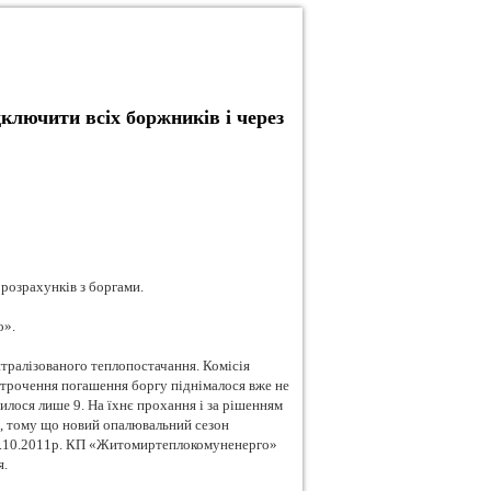
лючити всіх боржників і через
 розрахунків з боргами.
о».
нтралізованого теплопостачання. Комісія
дстрочення погашення боргу піднімалося вже не
вилося лише 9. На їхнє прохання і за рішенням
., тому що новий опалювальний сезон
з 1.10.2011р. КП «Житомиртеплокомуненерго»
я.