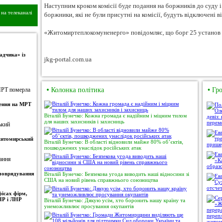
Наступним кроком комісії буде подання на боржників до суду і
на телеканалі
боржники, які не були присутні на комісії, будуть відключені ві
«Житомиртеплокомуненерго» повідомляє, що борг 25 установ і 
адчика» із
jkg-portal.com.ua
•
Колонка політика
•
Гро
ження на МРТ
Віталій Бунечко: Кожна громада є надійним і міцним тилом
для наших захисників і захисниць
 житомирський
Віталій Бунечко: В області відновили майже 80% об’єктів,
пошкоджених унаслідок російських атак
амоврядування
Віталій Бунечко: Безпекова угода виводить наші відносини зі
США на новий рівень справжнього союзництва
ісах фірм,
НР і ЛНР
Віталій Бунечко: Дякую усім, хто боронить нашу країну та
унеможливлює просування окупантів