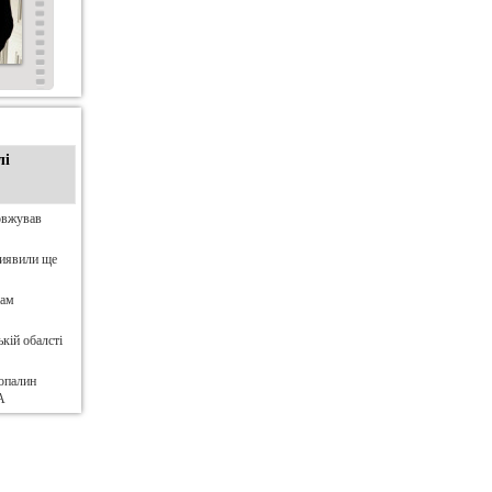
лі
овжував
виявили ще
нам
кій обалсті
опалин
А