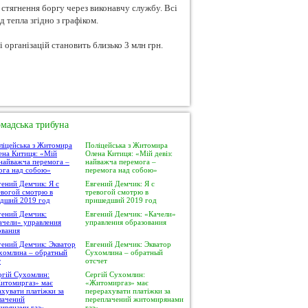
 стягнення боргу через виконавчу службу. Всі
д тепла згідно з графіком.
організацій становить близько 3 млн грн.
мадська трибуна
Поліцейська з Житомира
Олена Китиця: «Мій девіз:
найважча перемога –
перемога над собою»
Евгений Демчик: Я с
тревогой смотрю в
пришедший 2019 год
Евгений Демчик: «Качели»
управления образования
Евгений Демчик: Экватор
Сухомлина – обратный
отсчет
Сергій Сухомлин:
«Житомиргаз» має
перерахувати платіжки за
переплачений житомирянами
газ»