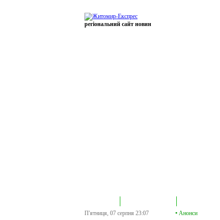
регіональний сайт новин
В епіцентрі
Громадська трибуна
Колонка політик
П'ятниця, 07 серпня
23:07
•
Анонси