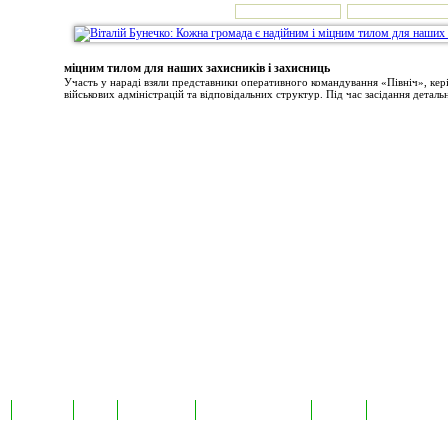
міцним тилом для наших захисників і захисниць
Участь у нараді взяли представники оперативного командування «Північ», ке
військових адміністрацій та відповідальних структур. Під час засідання детальн
а
Екслюзив
Відео
Фотоновини
Авторські публікації
TabloID
Каталог підпр