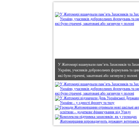
•
В епіцентрі
У Житомирі вшанували пам’ять Захисників та Захи
України, учасників добровольчих формувань та циві
які були страчені, закатовані або загинули у полоні
Дивись головне!