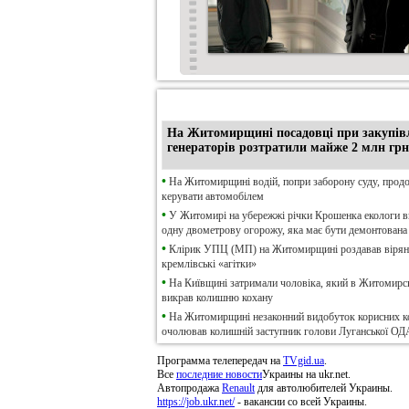
•
Ексклюзив
На Житомирщині посадовці при закупів
генераторів розтратили майже 2 млн грн
•
На Житомирщині водій, попри заборону суду, прод
керувати автомобілем
•
У Житомирі на убережжі річки Крошенка екологи 
одну двометрову огорожу, яка має бути демонтована
•
Клірик УПЦ (МП) на Житомирщині роздавав віря
кремлівські «агітки»
•
На Київщині затримали чоловіка, який в Житомирсь
викрав колишню кохану
•
На Житомирщині незаконний видобуток корисних к
очолював колишній заступник голови Луганської ОД
Программа телепередач на
TVgid.ua
.
Все
последние новости
Украины на ukr.net.
Автопродажа
Renault
для автолюбителей Украины.
https://job.ukr.net/
- вакансии со всей Украины.