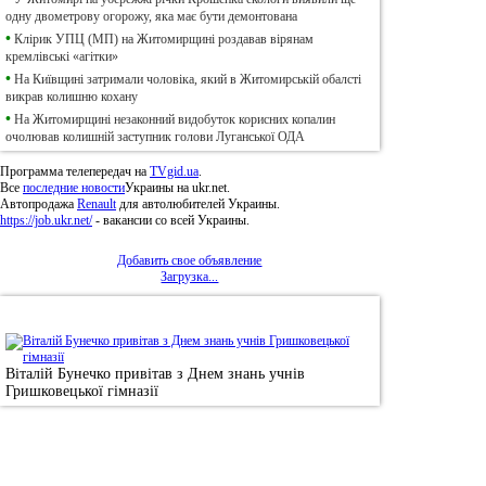
одну двометрову огорожу, яка має бути демонтована
•
Клірик УПЦ (МП) на Житомирщині роздавав вірянам
кремлівські «агітки»
•
На Київщині затримали чоловіка, який в Житомирській обалсті
викрав колишню кохану
•
На Житомирщині незаконний видобуток корисних копалин
очолював колишній заступник голови Луганської ОДА
Программа телепередач на
TVgid.ua
.
Все
последние новости
Украины на ukr.net.
Автопродажа
Renault
для автолюбителей Украины.
https://job.ukr.net/
- вакансии со всей Украины.
Добавить свое объявление
Загрузка...
•
Фотоновини
Віталій Бунечко привітав з Днем знань учнів
Гришковецької гімназії
© 2011, Регіональний сайт новин «
Житомир Ек
якому використанні матеріалів посилання (для і