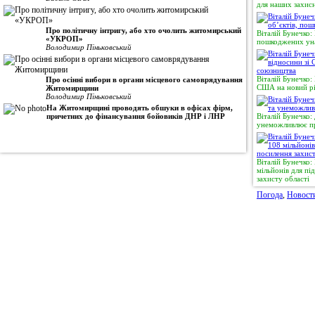
для наших захисн
Про політичну інтригу, або хто очолить житомирський
Віталій Бунечко:
«УКРОП»
пошкоджених уна
Володимир Піньковський
Віталій Бунечко:
Про осінні вибори в органи місцевого самоврядування
США на новий рі
Житомирщини
Володимир Піньковський
На Житомирщині проводять обшуки в офісах фірм,
причетних до фінансування бойовиків ДНР і ЛНР
Віталій Бунечко:
унеможливлює пр
Віталій Бунечко
мільйонів для п
захисту області
Погода
,
Новост