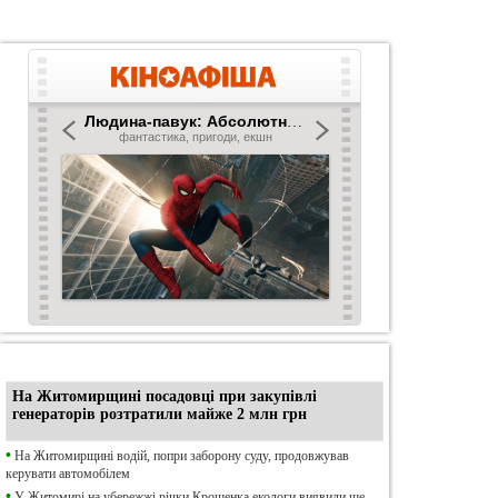
•
Ексклюзив
На Житомирщині посадовці при закупівлі
генераторів розтратили майже 2 млн грн
•
На Житомирщині водій, попри заборону суду, продовжував
керувати автомобілем
•
У Житомирі на убережжі річки Крошенка екологи виявили ще