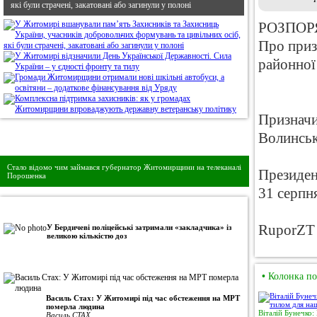
які були страчені, закатовані або загинули у полоні
РОЗПОР
Про приз
районної
Признач
Волинськ
Дивись головне!
Стало відомо чим займався губернатор Житомирщини на телеканалі
Президе
Порошенка
31 серпн
•
Авторська колонка
RuporZT
У Бердичеві поліцейські затримали «закладчика» із
великою кількістю доз
•
Колонка по
Василь Стах: У Житомирі під час обстеження на МРТ
померла людина
Віталій Бунечко:
Василь СТАХ