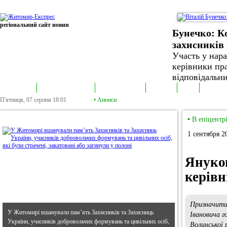
регіональний сайт новин
Бунечко: К
захисників 
Участь у нар
керівники пра
відповідальни
В епіцентрі
Громадська трибуна
Колонка політика
Екслюзив
Відео
Фотонов
П'ятниця, 07 серпня
18:01
•
Анонси
•
В епіцентрі
•
В епіцентр
1 сентября 2
Януко
керівн
Призначит
У Житомирі вшанували пам’ять Захисників та Захисниць
Івановича г
України, учасників добровольчих формувань та цивільних осіб,
Волинської 