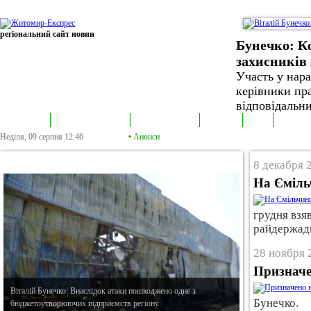
регіональний сайт новин
Бунечко: К
захисників 
Участь у нар
керівники пра
відповідальни
В епіцентрі
Громадська трибуна
Колонка політика
Екслюзив
Відео
Фотонов
Неділя, 09 серпня
12:46
•
Анонси
•
В епіцентрі
8 декабря 
На Єміль
грудня взя
райдержадм
28 ноября 
Призначе
Віталій Бунечко: Внаслідок атаки пошкоджено одне з
Бунечко.
бюджетоутворюючих підприємств регіону