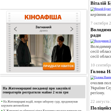
Віталій 
керівник а
7 октября 
Володими
ради
Володимир 
сесії обла
сесії облас
10 сентябр
Голова Н
•
Ексклюзив
очолив пол
України Се
На Житомирщині посадовці при закупівлі
генераторів розтратили майже 2 млн грн
регіону.
22 августа 
•
На Житомирщині водій, попри заборону суду, продовжував
керувати автомобілем
Поліцейс
•
У Житомирі на убережжі річки Крошенка екологи виявили ще