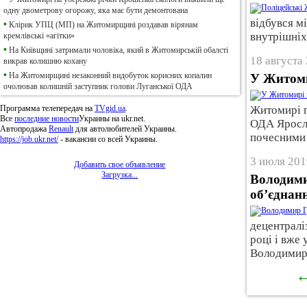
одну двометрову огорожу, яка має бути демонтована
відбувся м
•
Клірик УПЦ (МП) на Житомирщині роздавав вірянам
внутрішніх
кремлівські «агітки»
•
На Київщині затримали чоловіка, який в Житомирській обалсті
18 августа 
викрав колишню кохану
•
На Житомирщині незаконний видобуток корисних копалин
У Житоми
очолював колишній заступник голови Луганської ОДА
Программа телепередач на
TVgid.ua
.
Житомирі п
Все
последние новости
Украины на ukr.net.
ОДА Яросла
Автопродажа
Renault
для автолюбителей Украины.
почесними
https://job.ukr.net/
- вакансии со всей Украины.
3 июля 201
Добавить свое объявление
Загрузка...
Володими
об’єднан
децентралі
році і вже
Володимир 