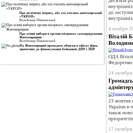
десятків р
внутрішніх
до заступн
Про політичну інтригу, або хто очолить житомирський
«УКРОП»
внутрішніх
Володимир Піньковський
4 ноября 2
Про осінні вибори в органи місцевого самоврядування
Віталій 
Житомирщини
Володимир Піньковський
Володим
На Житомирщині проводять обшуки в офісах фірм,
причетних до фінансування бойовиків ДНР і ЛНР
ОДА Віталі
Федоренко 
24 октября
Громадсь
адмінтер
23 жовтня 
України в 
також ново
пріоритеті
17 октября