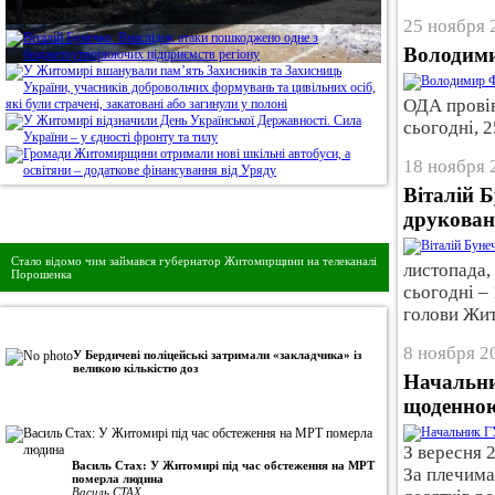
25 ноября 
Володими
ОДА провів
сьогодні, 2
18 ноября 
Віталій 
друкова
Дивись головне!
Стало відомо чим займався губернатор Житомирщини на телеканалі
листопада,
Порошенка
сьогодні –
голови Жи
•
Авторська колонка
8 ноября 2
У Бердичеві поліцейські затримали «закладчика» із
великою кількістю доз
Начальни
щоденною
З вересня 
Василь Стах: У Житомирі під час обстеження на МРТ
За плечима
померла людина
Василь СТАХ