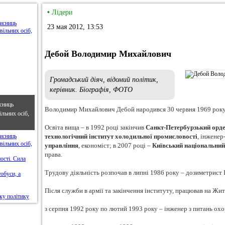
•
Лідери
23 мая 2012, 13:53
Дебой Володимир Михайлович
Громадський діяч, відомий політик,
керівник. Біографія, ФОТО
сниць
Володимир Михайлович Дебой народився 30 червня 1969 року 
льних осіб,
Освіта вища – в 1992 році закінчив
Санкт-Петербурзький орд
технологічний інститут холодильної промисловості
, інженер
управління
, економіст; в 2007 році –
Київський національний
права.
Трудову діяльність розпочав в липні 1986 року – дозиметрист 
Після служби в армії та закінчення інституту, працював на Жи
з серпня 1992 року по лютий 1993 року – інженер з питань охо