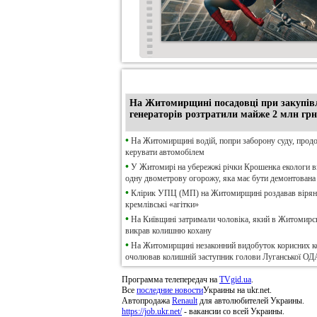
•
Ексклюзив
На Житомирщині посадовці при закупів
генераторів розтратили майже 2 млн грн
•
На Житомирщині водій, попри заборону суду, прод
керувати автомобілем
•
У Житомирі на убережжі річки Крошенка екологи 
одну двометрову огорожу, яка має бути демонтована
•
Клірик УПЦ (МП) на Житомирщині роздавав віря
кремлівські «агітки»
•
На Київщині затримали чоловіка, який в Житомирсь
викрав колишню кохану
•
На Житомирщині незаконний видобуток корисних к
очолював колишній заступник голови Луганської ОД
Программа телепередач на
TVgid.ua
.
Все
последние новости
Украины на ukr.net.
Автопродажа
Renault
для автолюбителей Украины.
https://job.ukr.net/
- вакансии со всей Украины.