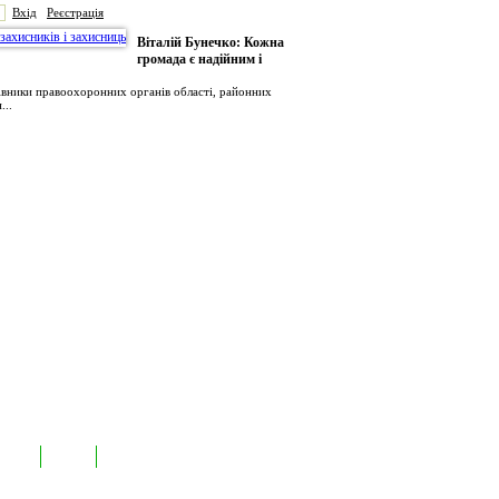
Вхід
Реєстрація
Віталій Бунечко: Кожна
громада є надійним і
рівники правоохоронних органів області, районних
...
иємств
Лідери
Контакти