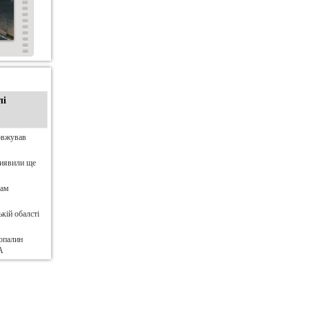
лі
овжував
виявили ще
нам
кій обалсті
опалин
А