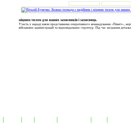
міцним тилом для наших захисників і захисниць
Участь у нараді взяли представники оперативного командування «Північ», ке
військових адміністрацій та відповідальних структур. Під час засідання детальн
а
Екслюзив
Відео
Фотоновини
Авторські публікації
TabloID
Каталог підпр