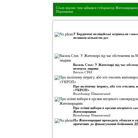
Стало відомо чим займався губернатор Житомирщини 
Порошенка
•
Авторська колонка
У Бердичеві поліцейські затримали «закл
великою кількістю доз
Василь Стах: У Житомирі під час обсте
померла людина
Василь СТАХ
Про політичну інтригу, або хто очолить
«УКРОП»
Володимир Піньковський
Про осінні вибори в органи місцевого с
Житомирщини
Володимир Піньковський
На Житомирщині проводять обшуки в оф
причетних до фінансування бойовиків Д