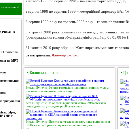
з лютого 1993 по серпень 1998 – начальник торгового відділу;
на телеканалі
з серпня 1998 по серпень 1999 – комерційний директор ВАТ "
З серпня 1999 року по травень 2008 року – голова правління
В
адчика» із
З 7 травня 2008 року призначений на посаду заступника голо
(розпорядження голови облдержадміністрації від 05.05.08 № 13
31 жовтня 2010 року обраний Житомирським міським головою
За матеріалами:
Житомир Експрес
ження на МРТ
•
Колонка політика
•
Гро
 житомирський
Віталій Бунечко: Кожна громада є надійним і міцним тилом
для наших захисників і захисниць
амоврядування
Віталій Бунечко: В області відновили майже 80% об’єктів,
пошкоджених унаслідок російських атак
ісах фірм,
НР і ЛНР
Віталій Бунечко: Безпекова угода виводить наші відносини зі
США на новий рівень справжнього союзництва