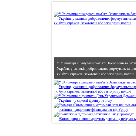
•
В епіцентрі
У Житомирі вшанували пам’ять Захисників та Захи
України, учасників добровольчих формувань та циві
які були страчені, закатовані або загинули у полоні
Дивись головне!