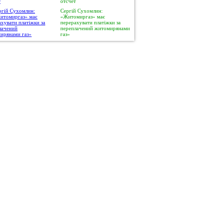
отсчет
Сергій Сухомлин:
«Житомиргаз» має
перерахувати платіжки за
переплачений житомирянами
газ»