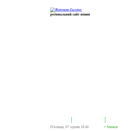
регіональний сайт новин
В епіцентрі
Громадська трибуна
Колонка політик
П'ятниця, 07 серпня
18:40
•
Анонси