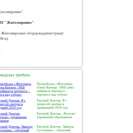
Житомирпиво".
АТ "Житомирпиво"
.
ви Житомирської облдержадміністрації
8-к).
.
мадська трибуна
Поліцейська з Житомира
Олена Китиця: «Мій девіз:
найважча перемога –
перемога над собою»
Евгений Демчик: Я с
тревогой смотрю в
пришедший 2019 год
Евгений Демчик: «Качели»
управления образования
Евгений Демчик: Экватор
Сухомлина – обратный