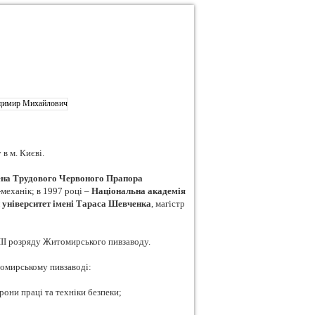
в м. Києві.
ена Трудового Червоного Прапора
-механік; в 1997 році –
Національна академія
 університет імені Тараса Шевченка
, магістр
ІІІ розряду Житомирського пивзаводу.
томирському пивзаводі:
рони праці та техніки безпеки;