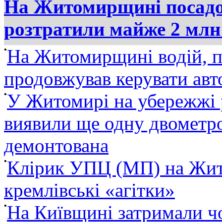
На Житомирщині посадов
розтратили майже 2 млн
•
На Житомирщині водій, п
продовжував керувати ав
•
У Житомирі на убережжі 
виявили ще одну двометро
демонтована
•
Клірик УПЦ (МП) на Жит
кремлівські «агітки»
•
На Київщині затримали ч