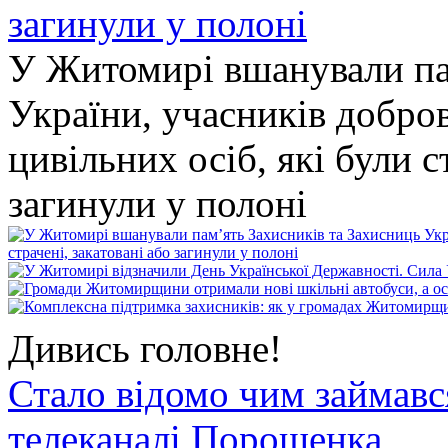
У Житомирі вшанували па
України, учасників добро
цивільних осіб, які були с
загинули у полоні
Дивись головне!
Стало відомо чим займав
телеканалі Порошенка