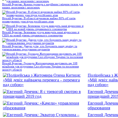
Віталій Бунечко: Кожна громада є надійним і міцним тилом для
наших захисників і захисниць
Віталій Бунечко: В області відновили майже 80% об’єктів,
пошкоджених унаслідок російських атак
Віталій Бунечко: Безпекова угода виводить наші відносини зі
США на новий рівень справжнього союзництва
Віталій Бунечко: Дякую усім, хто боронить нашу країну та
унеможливлює просування окупантів
Віталій Бунечко: Громади Житомирщини виділяють ще 108
мільйонів для підтримки Сил оборони України та посилення
захисту області
Поліцейська з 
«Мій девіз: най
над собою»
Евгений Демчик:
пришедший 2019
Евгений Демчик
образования
Евгений Демчик