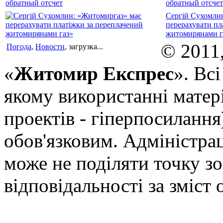
обратный отсчет
Сергій Сухомли
перерахувати пл
житомирянами г
© 2011
Погода
,
Новости
, загрузка...
«
Житомир Експрес
». Вс
якому використанні матері
проектів - гіперпосилання
обов'язковим. Адміністрац
може не поділяти точку зор
відповідальності за зміст 