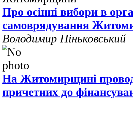
Про осінні вибори в орг
самоврядування Житом
Володимир Піньковський
На Житомирщині проводя
причетних до фінансува