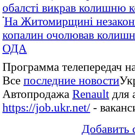
обалсті викрав колишню 
•
На Житомирщині незакон
копалин очолював колишні
ОДА
Программа телепередач н
Все
последние новости
Укр
Автопродажа
Renault
для 
https://job.ukr.net/
- ваканс
Добавить 