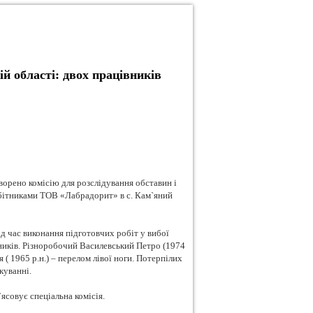
й області: двох працівників
орено комісію для розслідування обставин і
обітниками ТОВ «Лабрадорит» в с. Кам`яний
д час виконання підготовчих робіт у вибої
вників. Різноробочий Василевський Петро (1974
 ( 1965 р.н.) – перелом лівої ноги. Потерпілих
куванні.
ясовує спеціальна комісія.