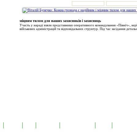
міцним тилом для наших захисників і захисниць
Участь у нараді взяли представники оперативного командування «Північ», ке
військових адміністрацій та відповідальних структур. Під час засідання детальн
а
Екслюзив
Відео
Фотоновини
Авторські публікації
TabloID
Каталог підпр