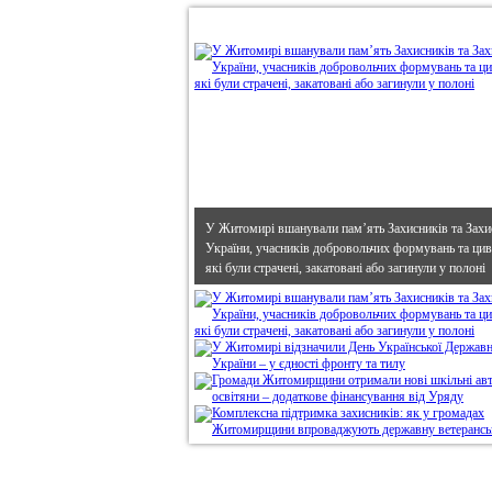
•
В епіцентрі
У Житомирі вшанували пам’ять Захисників та Захи
України, учасників добровольчих формувань та циві
які були страчені, закатовані або загинули у полоні
Дивись головне!