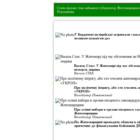
Стало відомо чим займався губернатор Житомирщини 
Порошенка
•
Авторська колонка
У Бердичеві поліцейські затримали «закл
великою кількістю доз
Василь Стах: У Житомирі під час обсте
померла людина
Василь СТАХ
Про політичну інтригу, або хто очолить
«УКРОП»
Володимир Піньковський
Про осінні вибори в органи місцевого с
Житомирщини
Володимир Піньковський
На Житомирщині проводять обшуки в оф
причетних до фінансування бойовиків Д