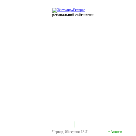
регіональний сайт новин
В епіцентрі
Громадська трибуна
Колонка політик
Червер, 06 серпня
13:51
•
Анонси