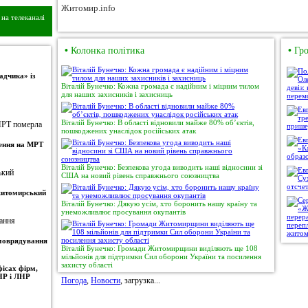
Житомир.info
на телеканалі
•
Колонка політика
•
Гро
адчика» із
Віталій Бунечко: Кожна громада є надійним і міцним тилом
для наших захисників і захисниць
Віталій Бунечко: В області відновили майже 80% об’єктів,
пошкоджених унаслідок російських атак
ження на МРТ
Віталій Бунечко: Безпекова угода виводить наші відносини зі
США на новий рівень справжнього союзництва
 житомирський
Віталій Бунечко: Дякую усім, хто боронить нашу країну та
унеможливлює просування окупантів
амоврядування
Віталій Бунечко: Громади Житомирщини виділяють ще 108
мільйонів для підтримки Сил оборони України та посилення
захисту області
ісах фірм,
НР і ЛНР
Погода
,
Новости
, загрузка...