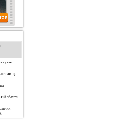
лі
овжував
виявили ще
нам
кій обалсті
опалин
А