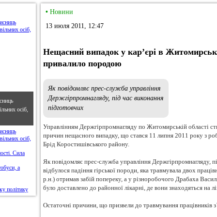
•
Новини
13 июля 2011, 12:47
Нещасний випадок у кар’єрі в Житомирські
привалило породою
Як повідомляє прес-служба управління
Держгірпромнагляду, під час виконання
сниць
підготовчих
льних осіб,
Управлінням Держгірпромнагляду по Житомирській області ств
причин нещасного випадку, що стався 11 липня 2011 року з р
Брід Коростишівського району.
Як повідомляє прес-служба управління Держгірпромнагляду, пі
відбулося падіння гірської породи, яка травмувала двох праці
р.н.) отримав забій попереку, а у різноробочого Драбаха Василя
було доставлено до районної лікарні, де вони знаходяться на лі
Остаточні причини, що призвели до травмування працівників з`