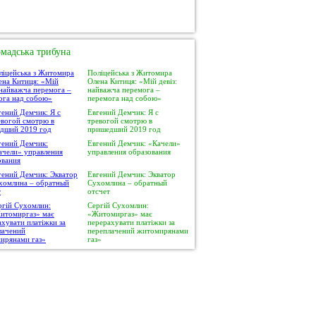
мадська трибуна
Поліцейська з Житомира
Олена Китиця: «Мій девіз:
найважча перемога –
перемога над собою»
Евгений Демчик: Я с
тревогой смотрю в
пришедший 2019 год
Евгений Демчик: «Качели»
управления образования
Евгений Демчик: Экватор
Сухомлина – обратный
отсчет
Сергій Сухомлин:
«Житомиргаз» має
перерахувати платіжки за
переплачений житомирянами
газ»