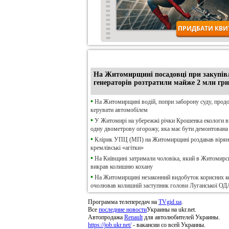
•
Ексклюзив
На Житомирщині посадовці при закупів
генераторів розтратили майже 2 млн грн
•
На Житомирщині водій, попри заборону суду, прод
керувати автомобілем
•
У Житомирі на убережжі річки Крошенка екологи 
одну двометрову огорожу, яка має бути демонтована
•
Клірик УПЦ (МП) на Житомирщині роздавав віря
кремлівські «агітки»
•
На Київщині затримали чоловіка, який в Житомирсь
викрав колишню кохану
•
На Житомирщині незаконний видобуток корисних к
очолював колишній заступник голови Луганської ОД
Программа телепередач на
TVgid.ua
.
Все
последние новости
Украины на ukr.net.
Автопродажа
Renault
для автолюбителей Украины.
https://job.ukr.net/
- вакансии со всей Украины.