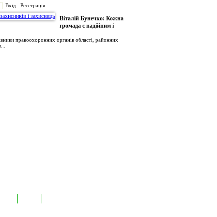
Вхід
Реєстрація
Віталій Бунечко: Кожна
громада є надійним і
рівники правоохоронних органів області, районних
...
иємств
Лідери
Контакти