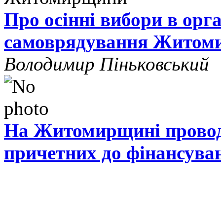
Про осінні вибори в орг
самоврядування Житом
Володимир Піньковський
На Житомирщині проводя
причетних до фінансува