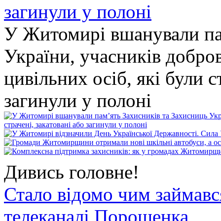
У Житомирі вшанували па
України, учасників добро
цивільних осіб, які були с
загинули у полоні
Дивись головне!
Стало відомо чим займав
телеканалі Порошенка