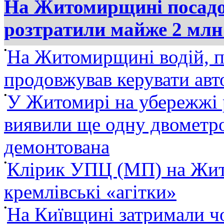
На Житомирщині посадов
розтратили майже 2 млн
•
На Житомирщині водій, п
продовжував керувати ав
•
У Житомирі на убережжі 
виявили ще одну двометро
демонтована
•
Клірик УПЦ (МП) на Жит
кремлівські «агітки»
•
На Київщині затримали ч