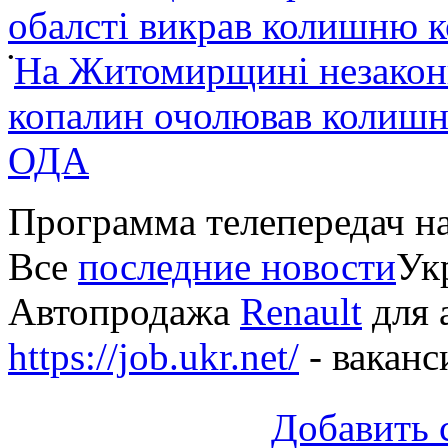
обалсті викрав колишню 
•
На Житомирщині незакон
копалин очолював колишні
ОДА
Программа телепередач н
Все
последние новости
Укр
Автопродажа
Renault
для 
https://job.ukr.net/
- ваканс
Добавить 