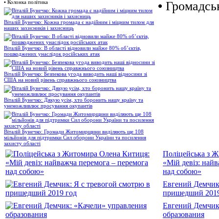
•
Колонка політика
•
Громадськ
Віталій Бунечко: Кожна громада є надійним і міцним тилом для
наших захисників і захисниць
Віталій Бунечко: В області відновили майже 80% об’єктів,
пошкоджених унаслідок російських атак
Віталій Бунечко: Безпекова угода виводить наші відносини зі
США на новий рівень справжнього союзництва
Віталій Бунечко: Дякую усім, хто боронить нашу країну та
унеможливлює просування окупантів
Віталій Бунечко: Громади Житомирщини виділяють ще 108
мільйонів для підтримки Сил оборони України та посилення
захисту області
Поліцейська з 
«Мій девіз: най
над собою»
Евгений Демчик:
пришедший 2019
Евгений Демчик
образования