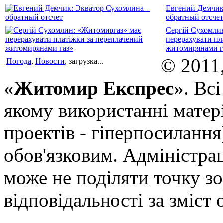
Евгений Демчик
обратный отсчет
Сергій Сухомли
перерахувати пл
житомирянами г
© 2011
Погода
,
Новости
, загрузка...
«
Житомир Експрес
». Вс
якому використанні матері
проектів - гіперпосилання
обов'язковим. Адміністрац
може не поділяти точку зор
відповідальності за зміст 