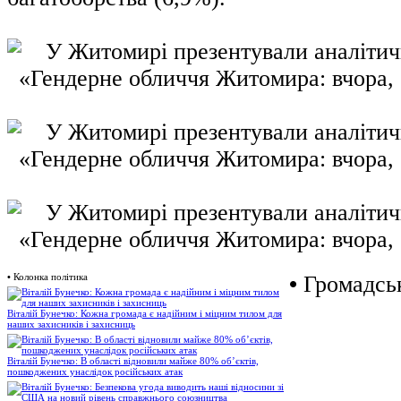
•
Колонка політика
•
Громадськ
Віталій Бунечко: Кожна громада є надійним і міцним тилом для
наших захисників і захисниць
Віталій Бунечко: В області відновили майже 80% об’єктів,
пошкоджених унаслідок російських атак