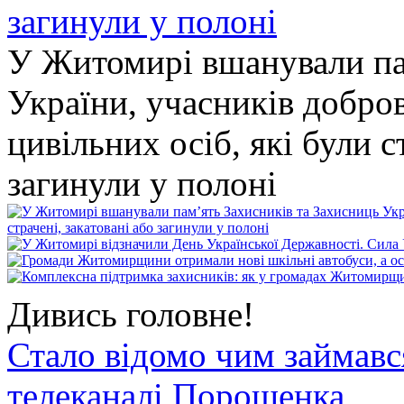
У Житомирі вшанували па
України, учасників добро
цивільних осіб, які були с
загинули у полоні
Дивись головне!
Стало відомо чим займав
телеканалі Порошенка