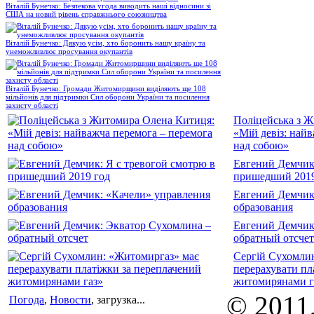
Віталій Бунечко: Безпекова угода виводить наші відносини зі
США на новий рівень справжнього союзництва
Віталій Бунечко: Дякую усім, хто боронить нашу країну та
унеможливлює просування окупантів
Віталій Бунечко: Громади Житомирщини виділяють ще 108
мільйонів для підтримки Сил оборони України та посилення
захисту області
Поліцейська з 
«Мій девіз: най
над собою»
Евгений Демчик:
пришедший 2019
Евгений Демчик
образования
Евгений Демчик
обратный отсчет
Сергій Сухомли
перерахувати пл
житомирянами г
© 2011
Погода
,
Новости
, загрузка...