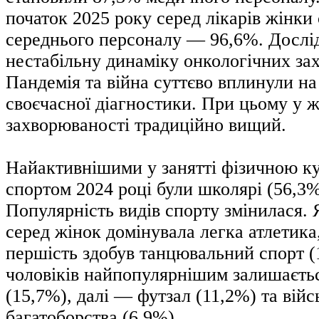
початок 2025 року серед лікарів жінки
середнього персоналу — 96,6%. Дослі
нестабільну динаміку онкологічних за
Пандемія та війна суттєво вплинули н
своєчасної діагностики. При цьому у ж
захворюваності традиційно вищий.
Найактивнішими у занятті фізичною к
спортом 2024 році були школярі (56,3%
Популярність видів спорту змінилася. 
серед жінок домінувала легка атлетика
першість здобув танцювальний спорт (
чоловіків найпопулярнішим залишаєть
(15,7%), далі — футзал (11,2%) та вій
багатоборства (6,9%).