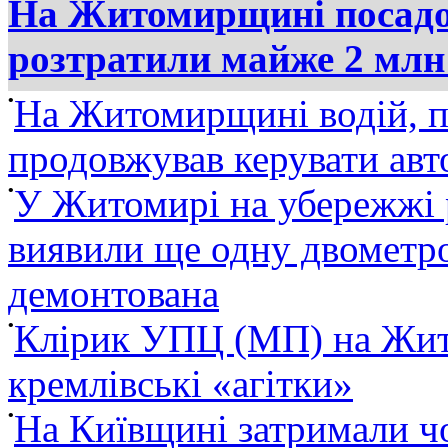
На Житомирщині посадов
розтратили майже 2 млн
•
На Житомирщині водій, п
продовжував керувати ав
•
У Житомирі на убережжі 
виявили ще одну двометро
демонтована
•
Клірик УПЦ (МП) на Жит
кремлівські «агітки»
•
На Київщині затримали ч