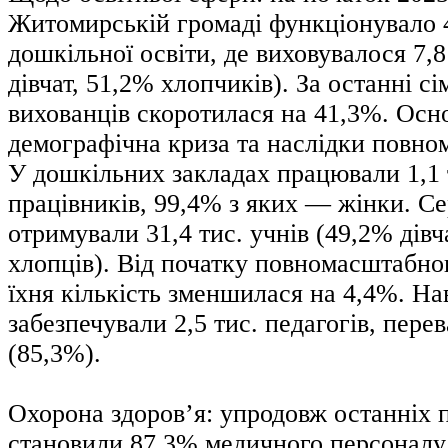
Житомирській громаді функціонувало 4
дошкільної освіти, де виховувалося 7,8
дівчат, 51,2% хлопчиків). За останні сі
вихованців скоротилася на 41,3%. Ос
демографічна криза та наслідки повно
У дошкільних закладах працювали 1,1 
працівників, 99,4% з яких — жінки. С
отримували 31,4 тис. учнів (49,2% дівч
хлопців). Від початку повномасштабно
їхня кількість зменшилася на 4,4%. Н
забезпечували 2,5 тис. педагогів, пер
(85,3%).
Охорона здоров’я: упродовж останніх п
становили 87,3% медичного персоналу