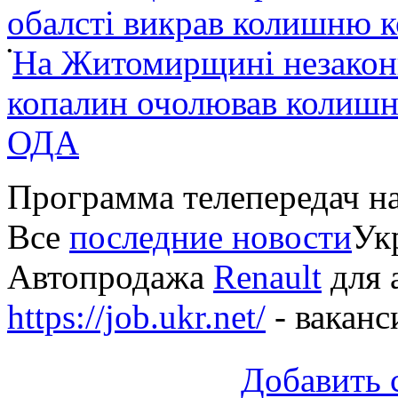
обалсті викрав колишню 
•
На Житомирщині незакон
копалин очолював колишні
ОДА
Программа телепередач н
Все
последние новости
Укр
Автопродажа
Renault
для 
https://job.ukr.net/
- ваканс
Добавить 