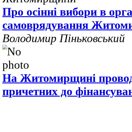
Про осінні вибори в орг
самоврядування Житом
Володимир Піньковський
На Житомирщині проводя
причетних до фінансува