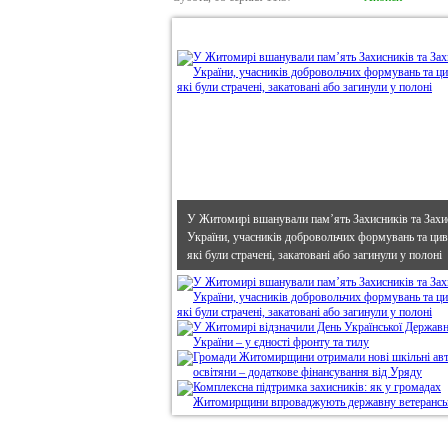
•
В епіцентрі
У Житомирі вшанували пам’ять Захисників та Захи
України, учасників добровольчих формувань та циві
які були страчені, закатовані або загинули у полоні