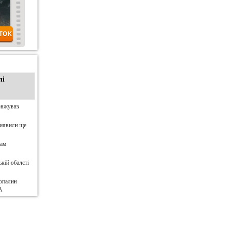
лі
овжував
виявили ще
нам
кій обалсті
опалин
А