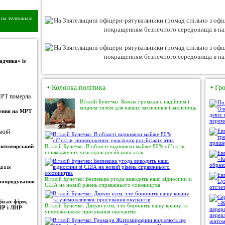
на телеканалі
адчика» із
•
Колонка політика
•
Гро
Віталій Бунечко: Кожна громада є надійним і
міцним тилом для наших захисників і захисниць
ження на МРТ
 житомирський
Віталій Бунечко: В області відновили майже 80% об’єктів,
пошкоджених унаслідок російських атак
Віталій Бунечко: Безпекова угода виводить наші відносини зі
амоврядування
США на новий рівень справжнього союзництва
ісах фірм,
Віталій Бунечко: Дякую усім, хто боронить нашу країну та
НР і ЛНР
унеможливлює просування окупантів