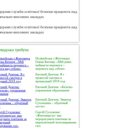
мадська трибуна
Поліцейська з Житомира
Олена Китиця: «Мій девіз:
найважча перемога –
перемога над собою»
Евгений Демчик: Я с
тревогой смотрю в
пришедший 2019 год
Евгений Демчик: «Качели»
управления образования
Евгений Демчик: Экватор
Сухомлина – обратный
отсчет
Сергій Сухомлин:
«Житомиргаз» має
перерахувати платіжки за
переплачений житомирянами
газ»