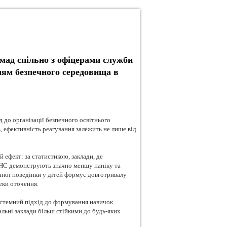
мад спільно з офіцерами служби
ням безпечного середовища в
 до організації безпечного освітнього
, ефективність реагування залежить не лише від
 ефект: за статистикою, заклади, де
і НС демонструють значно меншу паніку та
чної поведінки у дітей формує довготривалу
еки оточення.
истемний підхід до формування навичок
льні заклади більш стійкими до будь-яких