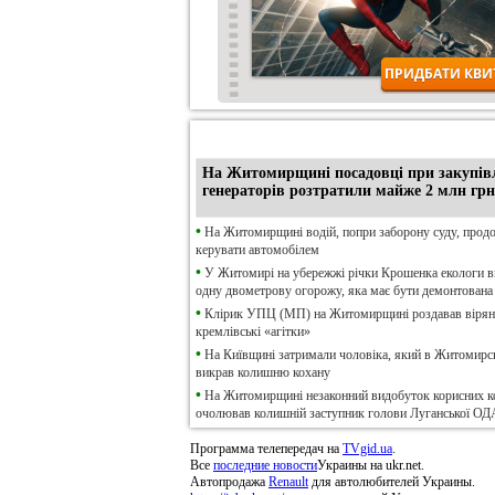
•
Ексклюзив
На Житомирщині посадовці при закупів
генераторів розтратили майже 2 млн грн
•
На Житомирщині водій, попри заборону суду, прод
керувати автомобілем
•
У Житомирі на убережжі річки Крошенка екологи 
одну двометрову огорожу, яка має бути демонтована
•
Клірик УПЦ (МП) на Житомирщині роздавав віря
кремлівські «агітки»
•
На Київщині затримали чоловіка, який в Житомирсь
викрав колишню кохану
•
На Житомирщині незаконний видобуток корисних к
очолював колишній заступник голови Луганської ОД
Программа телепередач на
TVgid.ua
.
Все
последние новости
Украины на ukr.net.
Автопродажа
Renault
для автолюбителей Украины.