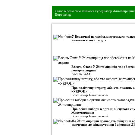
Дивись головне!
Стало відомо чим займався губернатор Житомирщини 
Порошенка
•
Авторська колонка
У Бердичеві поліцейські затримали «закл
великою кількістю доз
Василь Стах: У Житомирі під час обсте
померла людина
Василь СТАХ
Про політичну інтригу, або хто очолить
«УКРОП»
Володимир Піньковський
Про осінні вибори в органи місцевого с
Житомирщини
Володимир Піньковський
На Житомирщині проводять обшуки в оф
причетних до фінансування бойовиків Д