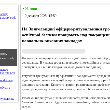
•
Новини
10 декабря 2025, 15:59
На Звягельщині офіцери-рятувальники гро
освітньої безпеки працюють над покращен
навчально-виховних закладах
сниць
Посилення співпраці між службами відображає сучасний підхід
льних осіб,
середовища. В умовах зростання кількості потенційних ризиків
оснащення, а й від налагодженої міжвідомчої координації.
Регулярні тренування та профілактичні заходи мають доведений
відпрацьовані плани евакуації та проводяться навчання, у раз
швидше реагування. Крім того, ранній розвиток навичок безпе
культуру відповідального ставлення до власної безпеки та безп
Разом ми підвищуємо рівень захищеності дітей і створюємо с
безпечної поведінки у підростаючого покоління, роблячи навча
загроз.