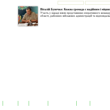
Віталій Бунечко: Кожна громада є надійним і міцн
Участь у нараді взяли представники оперативного команд
області, районних військових адміністрацій та відповідаль
а
Екслюзив
Відео
Фотоновини
Авторські публікації
TabloID
Каталог підпр