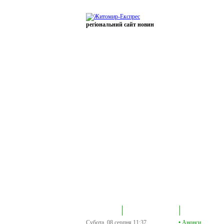
регіональний сайт новин
В епіцентрі
Громадська трибуна
Колонка політик
Субота, 08 серпня
11:37
•
Анонси