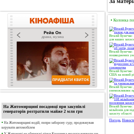
За матер
•
Колонка по
Віталій Бунечко:
для наших захисн
Віталій Бунечко:
пошкоджених уна
Віталій Бунечко:
США на новий рі
Віталій Бунечко:
унеможливлює пр
•
Ексклюзив
На Житомирщині посадовці при закупівлі
Віталій Бунечко
мільйонів для п
генераторів розтратили майже 2 млн грн
захисту області
Погода
,
Новост
•
На Житомирщині водій, попри заборону суду, продовжував
керувати автомобілем
•
У Житомирі на убережжі річки Крошенка екологи виявили ще