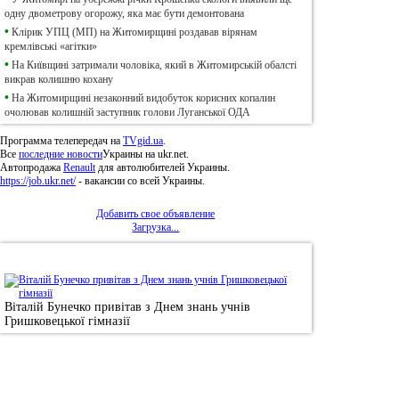
одну двометрову огорожу, яка має бути демонтована
•
Клірик УПЦ (МП) на Житомирщині роздавав вірянам
кремлівські «агітки»
•
На Київщині затримали чоловіка, який в Житомирській обалсті
викрав колишню кохану
•
На Житомирщині незаконний видобуток корисних копалин
очолював колишній заступник голови Луганської ОДА
Программа телепередач на
TVgid.ua
.
Все
последние новости
Украины на ukr.net.
Автопродажа
Renault
для автолюбителей Украины.
https://job.ukr.net/
- вакансии со всей Украины.
Добавить свое объявление
Загрузка...
•
Фотоновини
Віталій Бунечко привітав з Днем знань учнів
Гришковецької гімназії
© 2011, Регіональний сайт новин «
Житомир Ек
якому використанні матеріалів посилання (для і