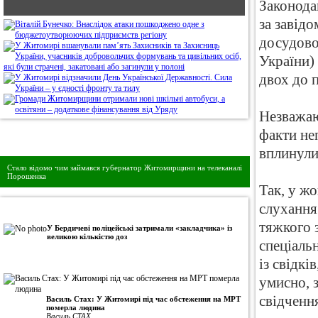
Законода
за завід
досудовог
України) 
двох до п
Незважаю
факти не
Дивись головне!
вплинули 
Стало відомо чим займався губернатор Житомирщини на телеканалі
Порошенка
Так, у ж
слухання
•
Авторська колонка
тяжкого 
У Бердичеві поліцейські затримали «закладчика» із
великою кількістю доз
спеціаль
із свідк
умисно, 
свідченн
Василь Стах: У Житомирі під час обстеження на МРТ
померла людина
Василь СТАХ