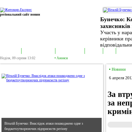
регіональний сайт новин
Бунечко: К
захисників 
Участь у нар
керівники пра
відповідальни
В епіцентрі
Громадська трибуна
Колонка політика
Екслюзив
Відео
Фотонов
Неділя, 09 серпня
13:02
•
Анонси
•
В епіцентрі
•
Новини
6 апреля 201
За вт
за неп
кримін
Віталій Бунечко: Внаслідок атаки пошкоджено одне з
бюджетоутворюючих підприємств регіону