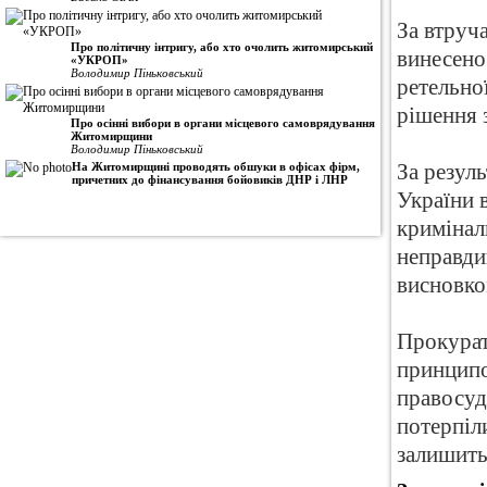
За втруч
Про політичну інтригу, або хто очолить житомирський
винесено
«УКРОП»
Володимир Піньковський
ретельно
рішення з
Про осінні вибори в органи місцевого самоврядування
Житомирщини
Володимир Піньковський
На Житомирщині проводять обшуки в офісах фірм,
За резул
причетних до фінансування бойовиків ДНР і ЛНР
України 
кримінал
неправди
висновко
Прокурат
принципо
правосуд
потерпіли
залишить