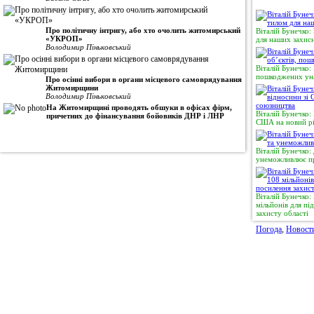
Про політичну інтригу, або хто очолить житомирський
Віталій Бунечко:
«УКРОП»
для наших захисн
Володимир Піньковський
Віталій Бунечко:
пошкоджених уна
Про осінні вибори в органи місцевого самоврядування
Житомирщини
Володимир Піньковський
На Житомирщині проводять обшуки в офісах фірм,
Віталій Бунечко:
причетних до фінансування бойовиків ДНР і ЛНР
США на новий рі
Віталій Бунечко:
унеможливлює пр
Віталій Бунечко
мільйонів для п
захисту області
Погода
,
Новост