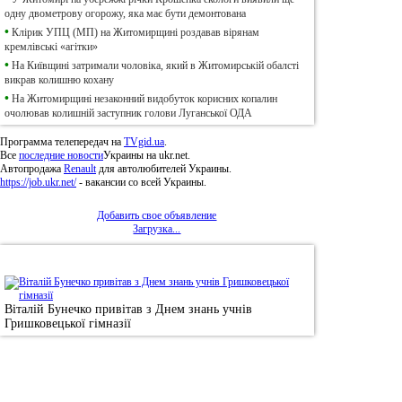
одну двометрову огорожу, яка має бути демонтована
•
Клірик УПЦ (МП) на Житомирщині роздавав вірянам
кремлівські «агітки»
•
На Київщині затримали чоловіка, який в Житомирській обалсті
викрав колишню кохану
•
На Житомирщині незаконний видобуток корисних копалин
очолював колишній заступник голови Луганської ОДА
Программа телепередач на
TVgid.ua
.
Все
последние новости
Украины на ukr.net.
Автопродажа
Renault
для автолюбителей Украины.
https://job.ukr.net/
- вакансии со всей Украины.
Добавить свое объявление
Загрузка...
•
Фотоновини
Віталій Бунечко привітав з Днем знань учнів
Гришковецької гімназії
© 2011, Регіональний сайт новин «
Житомир Ек
якому використанні матеріалів посилання (для і