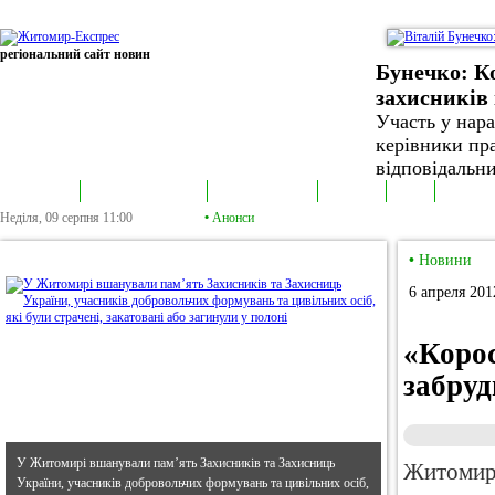
регіональний сайт новин
Бунечко: К
захисників 
Участь у нар
керівники пра
відповідальни
В епіцентрі
Громадська трибуна
Колонка політика
Екслюзив
Відео
Фотонов
Неділя, 09 серпня
11:00
•
Анонси
•
В епіцентрі
•
Новини
6 апреля 201
«Коро
забруд
У Житомирі вшанували пам’ять Захисників та Захисниць
Житомир
України, учасників добровольчих формувань та цивільних осіб,