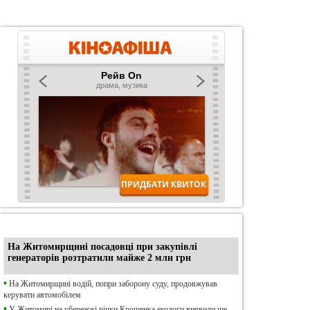
•
Ексклюзив
На Житомирщині посадовці при закупівлі
генераторів розтратили майже 2 млн грн
•
На Житомирщині водій, попри заборону суду, продовжував
керувати автомобілем
•
У Житомирі на убережжі річки Крошенка екологи виявили ще