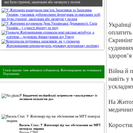
які були страчені, закатовані або загинули у полоні
Українці
оплатить
Скринінг
судинних
здоров’я 
Дивись головне!
Війна й 
Стало відомо чим займався губернатор Житомирщини на телеканалі
Порошенка
навіть у
ускладне
•
Авторська колонка
У Бердичеві поліцейські затримали «закладчика» із
великою кількістю доз
На Житом
медичних
Коростиш
Василь Стах: У Житомирі під час обстеження на МРТ
померла людина
Василь СТАХ