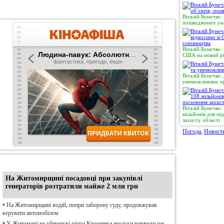
Віталій Бунечко:
пошкоджених уна
Віталій Бунечко:
США на новий рі
Віталій Бунечко:
унеможливлює пр
Віталій Бунечко
мільйонів для п
захисту області
Погода
,
Новост
•
Ексклюзив
На Житомирщині посадовці при закупівлі
генераторів розтратили майже 2 млн грн
•
На Житомирщині водій, попри заборону суду, продовжував
керувати автомобілем
•
У Житомирі на убережжі річки Крошенка екологи виявили ще