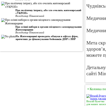
Чуднівсь
Про політичну інтригу, або хто очолить житомирський
«УКРОП»
Володимир Піньковський
Медични
Про осінні вибори в органи місцевого самоврядування
Медичний
Житомирщини
Володимир Піньковський
На Житомирщині проводять обшуки в офісах фірм,
причетних до фінансування бойовиків ДНР і ЛНР
Мета скр
здоров’я
можете п
Детальну
сайті Мі
•
Колонка по
Віталій Бунечко:
для наших захисн