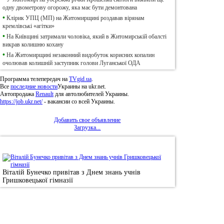
одну двометрову огорожу, яка має бути демонтована
•
Клірик УПЦ (МП) на Житомирщині роздавав вірянам
кремлівські «агітки»
•
На Київщині затримали чоловіка, який в Житомирській обалсті
викрав колишню кохану
•
На Житомирщині незаконний видобуток корисних копалин
очолював колишній заступник голови Луганської ОДА
Программа телепередач на
TVgid.ua
.
Все
последние новости
Украины на ukr.net.
Автопродажа
Renault
для автолюбителей Украины.
https://job.ukr.net/
- вакансии со всей Украины.
Добавить свое объявление
Загрузка...
•
Фотоновини
Віталій Бунечко привітав з Днем знань учнів
Гришковецької гімназії
© 2011, Регіональний сайт новин «
Житомир Ек
якому використанні матеріалів посилання (для і