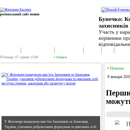
регіональний сайт новин
Бунечко: К
захисників 
Участь у нар
керівники пра
відповідальни
В епіцентрі
Громадська трибуна
Колонка політика
Екслюзив
Відео
Фотонов
П'ятниця, 07 серпня
15:09
•
Анонси
•
В епіцентрі
•
Новини
9 января 202
Перши
можуть
У Житомирі вшанували пам’ять Захисників та Захисниць
України, учасників добровольчих формувань та цивільних осіб,