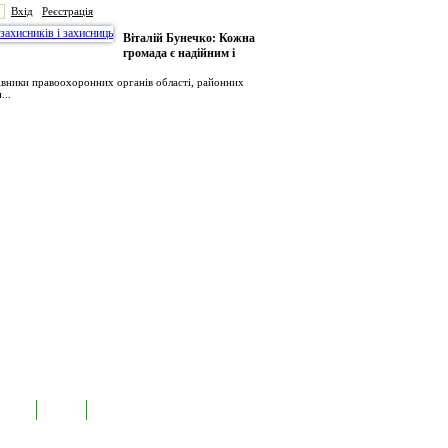
Вхід
Реєстрація
Віталій Бунечко: Кожна
громада є надійним і
рівники правоохоронних органів області, районних
...
иємств
Лідери
Контакти