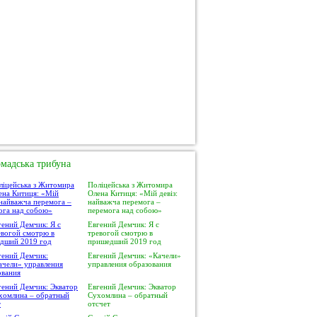
мадська трибуна
Поліцейська з Житомира
Олена Китиця: «Мій девіз:
найважча перемога –
перемога над собою»
Евгений Демчик: Я с
тревогой смотрю в
пришедший 2019 год
Евгений Демчик: «Качели»
управления образования
Евгений Демчик: Экватор
Сухомлина – обратный
отсчет