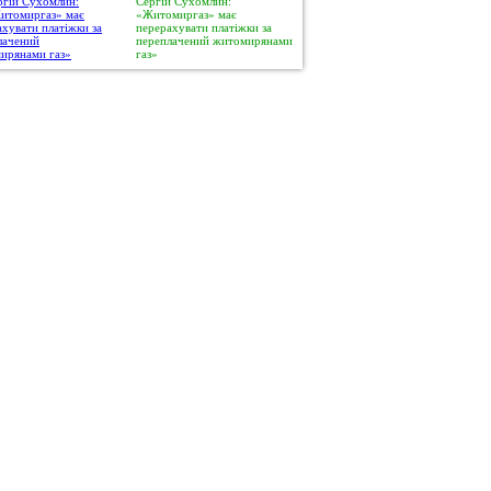
Сергій Сухомлин:
«Житомиргаз» має
перерахувати платіжки за
переплачений житомирянами
газ»