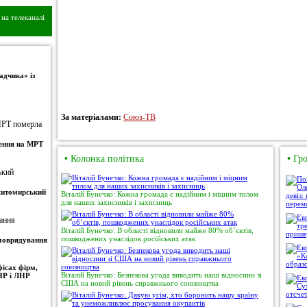
на телеканалі
адчика» із
За матеріалами:
Союз-ТВ
ження на МРТ
•
Колонка політика
•
Гро
 житомирський
Віталій Бунечко: Кожна громада є надійним і міцним тилом
для наших захисників і захисниць
Віталій Бунечко: В області відновили майже 80% об’єктів,
пошкоджених унаслідок російських атак
амоврядування
ісах фірм,
Віталій Бунечко: Безпекова угода виводить наші відносини зі
НР і ЛНР
США на новий рівень справжнього союзництва