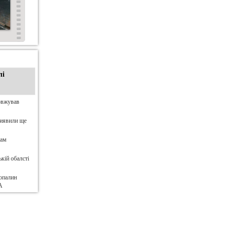
лі
овжував
виявили ще
нам
кій обалсті
опалин
А