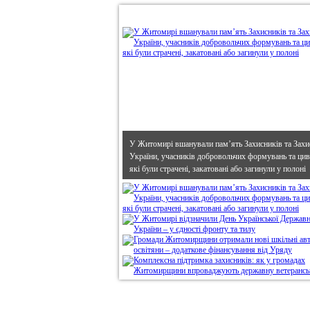
•
В епіцентрі
У Житомирі вшанували пам’ять Захисників та Захи
України, учасників добровольчих формувань та циві
які були страчені, закатовані або загинули у полоні
Дивись головне!