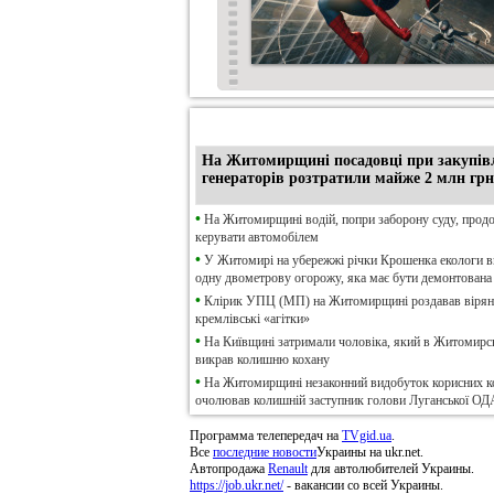
•
Ексклюзив
На Житомирщині посадовці при закупів
генераторів розтратили майже 2 млн грн
•
На Житомирщині водій, попри заборону суду, прод
керувати автомобілем
•
У Житомирі на убережжі річки Крошенка екологи 
одну двометрову огорожу, яка має бути демонтована
•
Клірик УПЦ (МП) на Житомирщині роздавав віря
кремлівські «агітки»
•
На Київщині затримали чоловіка, який в Житомирсь
викрав колишню кохану
•
На Житомирщині незаконний видобуток корисних к
очолював колишній заступник голови Луганської ОД
Программа телепередач на
TVgid.ua
.
Все
последние новости
Украины на ukr.net.
Автопродажа
Renault
для автолюбителей Украины.
https://job.ukr.net/
- вакансии со всей Украины.