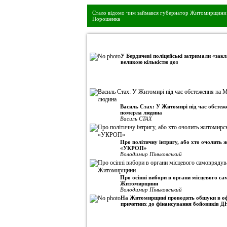
Стало відомо чим займався губернатор Житомирщини 
Порошенка
•
Авторська колонка
У Бердичеві поліцейські затримали «закл
великою кількістю доз
Василь Стах: У Житомирі під час обсте
померла людина
Василь СТАХ
Про політичну інтригу, або хто очолить
«УКРОП»
Володимир Піньковський
Про осінні вибори в органи місцевого с
Житомирщини
Володимир Піньковський
На Житомирщині проводять обшуки в оф
причетних до фінансування бойовиків Д