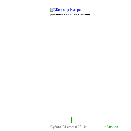
регіональний сайт новин
В епіцентрі
Громадська трибуна
Колонка політик
Субота, 08 серпня
22:10
•
Анонси